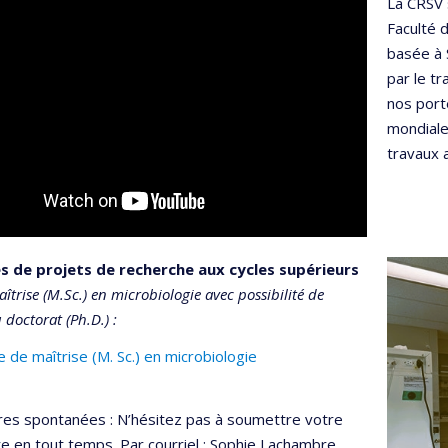
La CRSV 
Faculté 
basée à 
par le t
nos port
mondiale
travaux 
s de projets de recherche aux cycles supérieurs
îtrise (M.Sc.) en microbiologie avec possibilité de
 doctorat (Ph.D.) :
e de maîtrise (M. Sc.) en microbiologie
res spontanées : N’hésitez pas à soumettre votre
e en tout temps. Par courriel : Sophie Lachambre