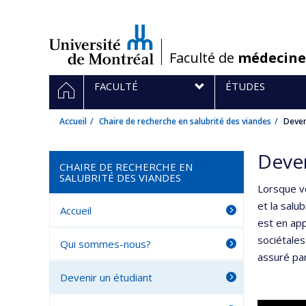
Passer
au
contenu
/
Faculté de
médecine
Navigation
ACCUEIL
FACULTÉ
ÉTUDES
principale
Accueil
Chaire de recherche en salubrité des viandes
Deven
Deven
CHAIRE DE RECHERCHE EN
SALUBRITÉ DES VIANDES
Lorsque vo
et la salu
Accueil
est en ap
sociétales
Qui sommes-nous?
assuré par
Devenir un étudiant