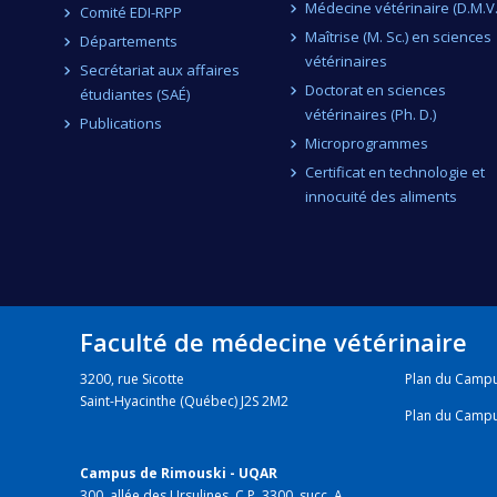
Médecine vétérinaire (D.M.V.
Comité EDI-RPP
Maîtrise (M. Sc.) en sciences
Départements
vétérinaires
Secrétariat aux affaires
Doctorat en sciences
étudiantes (SAÉ)
vétérinaires (Ph. D.)
Publications
Microprogrammes
Certificat en technologie et
innocuité des aliments
Faculté de médecine vétérinaire
3200, rue Sicotte
Plan du Camp
Saint-Hyacinthe (Québec) J2S 2M2
Plan du Camp
Campus de Rimouski - UQAR
300, allée des Ursulines, C.P. 3300, succ. A