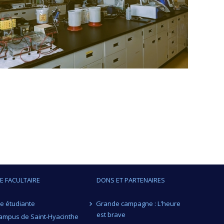
IE FACULTAIRE
DONS ET PARTENAIRES
ie étudiante
Grande campagne : L'heure
est brave
ampus de Saint-Hyacinthe