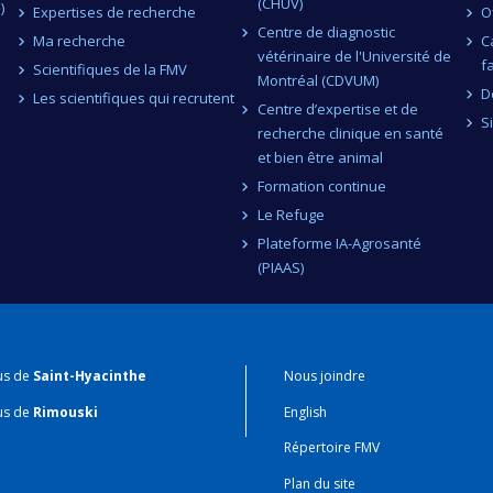
(CHUV)
)
Expertises de recherche
O
Centre de diagnostic
Ma recherche
C
vétérinaire de l'Université de
f
Scientifiques de la FMV
Montréal (CDVUM)
D
Les scientifiques qui recrutent
Centre d’expertise et de
S
recherche clinique en santé
et bien être animal
Formation continue
Le Refuge
Plateforme IA-Agrosanté
(PIAAS)
us de
Saint-Hyacinthe
Nous joindre
us de
Rimouski
English
Répertoire FMV
Plan du site