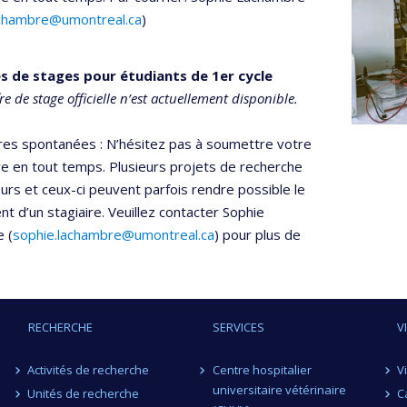
achambre@umontreal.ca
)
s de stages pour étudiants de 1er cycle
e de stage officielle n’est actuellement disponible.
res spontanées : N’hésitez pas à soumettre votre
e en tout temps. Plusieurs projets de recherche
urs et ceux-ci peuvent parfois rendre possible le
t d’un stagiaire. Veuillez contacter Sophie
 (
sophie.lachambre@umontreal.ca
) pour plus de
RECHERCHE
SERVICES
V
Activités de recherche
Centre hospitalier
V
universitaire vétérinaire
Unités de recherche
C