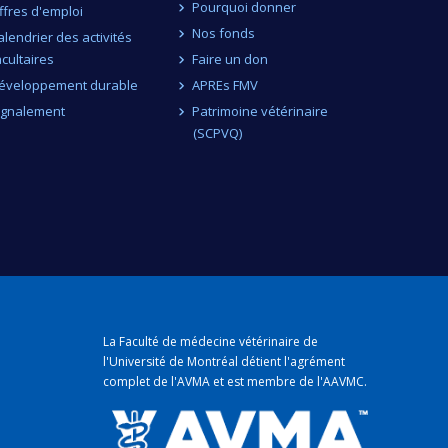
Pourquoi donner
ffres d'emploi
Nos fonds
alendrier des activités
acultaires
Faire un don
éveloppement durable
APREs FMV
ignalement
Patrimoine vétérinaire
(SCPVQ)
La Faculté de médecine vétérinaire de
l'Université de Montréal détient
l'agrément
complet
de l'
AVMA
et est membre de l'
AAVMC
.