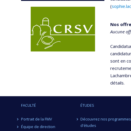
(
sophie.l
Nos offre
Aucune offr
Candidatu
candidatur
sont en co
recrutemen
Lachambre
détails.
FACULTÉ
ÉTUDES
Portrait de la FMV
Découvrez nos programmes
d'études
Équipe de direction