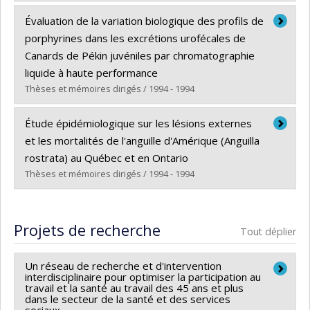
Lien vers le document dans Papyrus
Diplômé(e) :
Ganaba, Rasmané
Évaluation de la variation biologique des profils de
Cycle :
Doctorat
porphyrines dans les excrétions urofécales de
Diplôme obtenu :
Ph. D.
Canards de Pékin juvéniles par chromatographie
Lien vers le document dans Papyrus
liquide à haute performance
Thèses et mémoires dirigés / 1994 - 1994
Diplômé(e) :
Leclair, Daniel
Étude épidémiologique sur les lésions externes
Cycle :
Maîtrise
et les mortalités de l'anguille d'Amérique (Anguilla
Diplôme obtenu :
M. Sc.
rostrata) au Québec et en Ontario
Lien vers le document dans Papyrus
Thèses et mémoires dirigés / 1994 - 1994
Diplômé(e) :
Dutil, Lucie
Cycle :
Maîtrise
Projets de recherche
Tout déplier
Diplôme obtenu :
M. Sc.
Lien vers le document dans Papyrus
Un réseau de recherche et d'intervention
interdisciplinaire pour optimiser la participation au
travail et la santé au travail des 45 ans et plus
dans le secteur de la santé et des services
sociaux