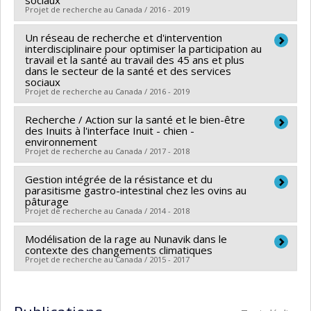
Projet de recherche au Canada / 2016 - 2019
Un réseau de recherche et d'intervention
Chercheur principal :
Carl Ardy Dubois
interdisciplinaire pour optimiser la participation au
Co-chercheurs :
Denise Bélanger
,
Jean-Pierre Bonin
,
travail et la santé au travail des 45 ans et plus
dans le secteur de la santé et des services
Kathleen Bentein
,
Anne-Marie Laflamme
,
Julie Côté
,
sociaux
Frédéric Gilbert
,
Suzy Ngomo
,
Alex Battaglini
Projet de recherche au Canada / 2016 - 2019
Recherche / Action sur la santé et le bien-être
Chercheur principal :
Carl Ardy Dubois
des Inuits à l'interface Inuit - chien -
Co-chercheurs :
Denise Bélanger
,
Jean-Pierre Bonin
,
environnement
Projet de recherche au Canada / 2017 - 2018
Julie Côté
,
Suzy Ngomo
,
Anne-Marie Laflamme
,
Kathleen Bentein
,
Frédéric Gilbert
,
Alex Battaglini
Gestion intégrée de la résistance et du
Chercheur principal :
André Ravel
Sources de financement :
parasitisme gastro-intestinal chez les ovins au
CRSH/Conseil de recherches
Co-chercheurs :
Denise Bélanger
,
Patrick Leighton
,
pâturage
en sciences humaines du Canada , IRSC/Instituts de
Projet de recherche au Canada / 2014 - 2018
Francis Lévesque
,
Johanne Saint-Charles
,
Suzanne
recherche en santé du Canada
Bastian
Modélisation de la rage au Nunavik dans le
Chercheur principal :
Denise Bélanger
Programmes de subvention :
PVX99097-Subvention
Sources de financement :
contexte des changements climatiques
CNRS/Centre national de la
Sources de financement :
Agriculture et
de développement de partenariat ,
Projet de recherche au Canada / 2015 - 2017
recherche scientifique
Agroalimentaire Canada
Programmes de subvention :
Chercheur principal :
Patrick Leighton
Programmes de subvention :
Co-chercheurs :
Denise Bélanger
,
Karsten hueffer