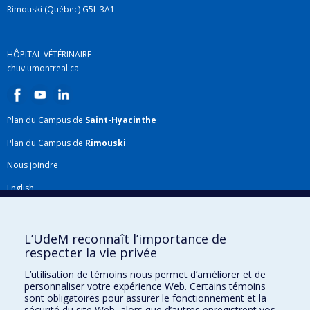
Rimouski (Québec) G5L 3A1
HÔPITAL VÉTÉRINAIRE
chuv.umontreal.ca
Plan du Campus de
Saint-Hyacinthe
Plan du Campus de
Rimouski
Nous joindre
English
Répertoire FMV
Plan du site
L’UdeM reconnaît l’importance de
respecter la vie privée
Accessibilité
L’utilisation de témoins nous permet d’améliorer et de
Gabarits et image de marque
personnaliser votre expérience Web. Certains témoins
sont obligatoires pour assurer le fonctionnement et la
Agenda FMV & calendrier académique
sécurité du site Web, alors que d’autres enregistrent vos