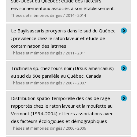
Cycle :
Maîtrise
Sud-Ouest du Québec : étude des facteurs
Diplôme obtenu :
M. Sc.
environnementaux associés à son établissement.
Lien vers le document dans Papyrus
Thèses et mémoires dirigés / 2014 - 2014
Diplômé(e) :
Bouchard, Catherine
Le Baylisascaris procyonis dans le sud du Québec
Cycle :
Doctorat
: prévalence chez le raton laveur et étude de
Diplôme obtenu :
Ph. D.
contamination des latrines
Lien vers le document dans Papyrus
Thèses et mémoires dirigés / 2011 - 2011
Diplômé(e) :
Lafaille, Andrée
Trichinella sp. chez l'ours noir (Ursus americanus)
Cycle :
Maîtrise
au sud du 50e parallèle au Québec, Canada
Diplôme obtenu :
M. Sc.
Thèses et mémoires dirigés / 2007 - 2007
Lien vers le document dans Papyrus
Diplômé(e) :
Côté, Nathalie
Distribution spatio-temporelle des cas de rage
Cycle :
Maîtrise
rapportés chez le raton laveur et la moufette au
Diplôme obtenu :
M. Sc.
Vermont (1994-2004) et leurs associations avec
Lien vers le document dans Papyrus
des facteurs écologiques et démographiques
Thèses et mémoires dirigés / 2006 - 2006