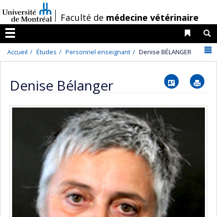
Passer
/
Faculté de
médecine vétérinaire
au
contenu
Liens 
R
Menu
N
Accueil
Études
Personnel enseignant
Denise BÉLANGER
Vcard
Im
Denise Bélanger