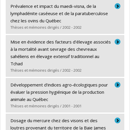
Diplômé(e) :
Michel, Jean Kesner
Prévalence et impact du maedi-visna, de la
Cycle :
Maîtrise
lymphadénite caséeuse et de la paratuberculose
Diplôme obtenu :
M. Sc.
chez les ovins du Québec
Lien vers le document dans Papyrus
Thèses et mémoires dirigés / 2002 - 2002
Diplômé(e) :
Arsenault, Julie
Mise en évidence des facteurs d'élevage associés
Cycle :
Maîtrise
à la mortalité avant sevrage des chevreaux
Diplôme obtenu :
M. Sc.
sahéliens en élevage extensif traditionnel au
Lien vers le document dans Papyrus
Tchad
Thèses et mémoires dirigés / 2002 - 2002
Diplômé(e) :
Imadine, Mahamat Mahamout
Développement d'indices agro-écologiques pour
Cycle :
Maîtrise
évaluer la pression hygiénique de la production
Diplôme obtenu :
M. Sc.
animale au Québec
Lien vers le document dans Papyrus
Thèses et mémoires dirigés / 2001 - 2001
Diplômé(e) :
De Andrade Lima, José Roberto Pinho
Dosage du mercure chez des visons et des
Cycle :
Maîtrise
loutres provenant du territoire de la Baie James