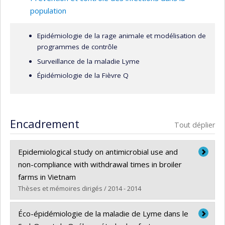
on lui doit la mise en place de plusieurs microprogrammes
population
en santé publique vétérinaire.
Epidémiologie de la rage animale et modélisation de
programmes de contrôle
Surveillance de la maladie Lyme
Épidémiologie de la Fièvre Q
Encadrement
Tout déplier
Epidemiological study on antimicrobial use and
non-compliance with withdrawal times in broiler
farms in Vietnam
Thèses et mémoires dirigés / 2014 - 2014
Diplômé(e) :
Nguyen, Thi Viet Hang Jr
Éco-épidémiologie de la maladie de Lyme dans le