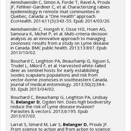
Aenishaenslin C, Simon A, Forde T, Ravel A, Proulx
JF, Fehlner-Gardiner C, et al. Characterizing rabies
epidemiology in remote Inuit communities in
Quebec, Canada: a "One Health" approach.
EcoHealth. 2014;11(3):343-55. Epub 2014/03/20.
Aenishaenslin C, Hongoh V, Cisse HD, Hoen AG,
Samoura K, Michel P, et al. Multi-criteria decision
analysis as an innovative approach to managing
zoonoses: results from a study on Lyme disease
in Canada. BMC public health. 2013;13:897. Epub
2013/10/02.
Bouchard C, Leighton PA, Beauchamp G, Nguon S,
Trudel L, Milord F, et al. Harvested white-tailed
deer as sentinel hosts for early establishing
Ixodes scapularis populations and risk from
vector-borne zoonoses in southeastern Canada.
Journal of medical entomology. 2013;50(2):384-
93. Epub 2013/04/02.
Bouchard C, Beauchamp G, Leighton PA, Lindsay
R,
Belanger D
, Ogden NH. Does high biodiversity
reduce the risk of Lyme disease invasion?
Parasites & vectors. 2013;6:195. Epub
2013/07/03.
Larrat S, Simard M, Lair S,
Belanger D
, Proulx JF.
From science to action and from action to science: