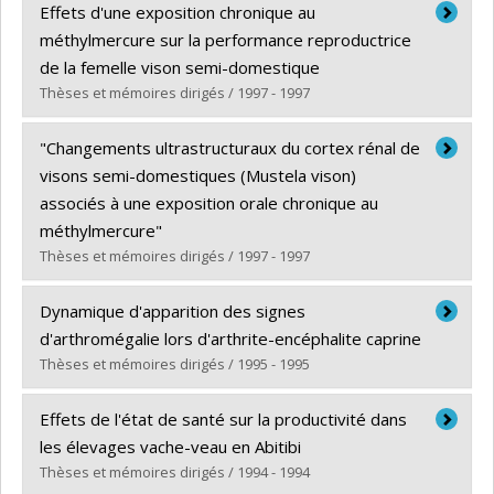
Diplômé(e) :
Nadeau, Éric
Effets d'une exposition chronique au
Cycle :
Maîtrise
méthylmercure sur la performance reproductrice
Diplôme obtenu :
M. Sc.
de la femelle vison semi-domestique
Lien vers le document dans Papyrus
Thèses et mémoires dirigés / 1997 - 1997
Diplômé(e) :
Dansereau, Maryse
"Changements ultrastructuraux du cortex rénal de
Cycle :
Maîtrise
visons semi-domestiques (Mustela vison)
Diplôme obtenu :
M. Sc.
associés à une exposition orale chronique au
Lien vers le document dans Papyrus
méthylmercure"
Thèses et mémoires dirigés / 1997 - 1997
Diplômé(e) :
Dallaire, André
Dynamique d'apparition des signes
Cycle :
Maîtrise
d'arthromégalie lors d'arthrite-encéphalite caprine
Diplôme obtenu :
M. Sc.
Thèses et mémoires dirigés / 1995 - 1995
Lien vers le document dans Papyrus
Diplômé(e) :
Leboeuf, Anne
Effets de l'état de santé sur la productivité dans
Cycle :
Maîtrise
les élevages vache-veau en Abitibi
Diplôme obtenu :
M. Sc.
Thèses et mémoires dirigés / 1994 - 1994