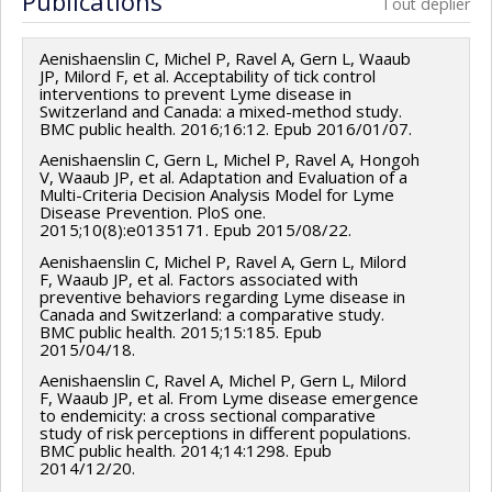
Publications
Tout déplier
Sources de financement :
MSSS/Ministère de la Santé
et des Services sociaux
Aenishaenslin C, Michel P, Ravel A, Gern L, Waaub
Programmes de subvention :
JP, Milord F, et al. Acceptability of tick control
interventions to prevent Lyme disease in
Switzerland and Canada: a mixed-method study.
BMC public health. 2016;16:12. Epub 2016/01/07.
Aenishaenslin C, Gern L, Michel P, Ravel A, Hongoh
V, Waaub JP, et al. Adaptation and Evaluation of a
Multi-Criteria Decision Analysis Model for Lyme
Disease Prevention. PloS one.
2015;10(8):e0135171. Epub 2015/08/22.
Aenishaenslin C, Michel P, Ravel A, Gern L, Milord
F, Waaub JP, et al. Factors associated with
preventive behaviors regarding Lyme disease in
Canada and Switzerland: a comparative study.
BMC public health. 2015;15:185. Epub
2015/04/18.
Aenishaenslin C, Ravel A, Michel P, Gern L, Milord
F, Waaub JP, et al. From Lyme disease emergence
to endemicity: a cross sectional comparative
study of risk perceptions in different populations.
BMC public health. 2014;14:1298. Epub
2014/12/20.