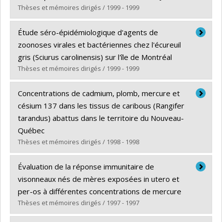
Diplôme obtenu :
M. Sc.
Thèses et mémoires dirigés / 1999 - 1999
Lien vers le document dans Papyrus
Diplômé(e) :
Fortin, Caroline
Étude séro-épidémiologique d'agents de
Cycle :
Maîtrise
zoonoses virales et bactériennes chez l'écureuil
Diplôme obtenu :
M. Sc.
gris (Sciurus carolinensis) sur l'île de Montréal
Lien vers le document dans Papyrus
Thèses et mémoires dirigés / 1999 - 1999
Diplômé(e) :
Côté, Geneviève
Concentrations de cadmium, plomb, mercure et
Cycle :
Maîtrise
césium 137 dans les tissus de caribous (Rangifer
Diplôme obtenu :
M. Sc.
tarandus) abattus dans le territoire du Nouveau-
Lien vers le document dans Papyrus
Québec
Thèses et mémoires dirigés / 1998 - 1998
Diplômé(e) :
Robillard, Sophie
Évaluation de la réponse immunitaire de
Cycle :
Maîtrise
visonneaux nés de mères exposées in utero et
Diplôme obtenu :
M. Sc.
per-os à différentes concentrations de mercure
Lien vers le document dans Papyrus
Thèses et mémoires dirigés / 1997 - 1997