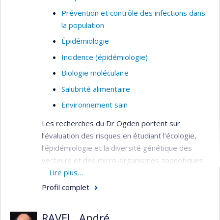
Prévention et contrôle des infections dans
la population
Épidémiologie
Incidence (épidémiologie)
Biologie moléculaire
Salubrité alimentaire
Environnement sain
Les recherches du Dr Ogden portent sur
l’évaluation des risques en étudiant l’écologie,
l’épidémiologie et la diversité génétique des
vecteurs et des micro-organismes zoonotiques
et à transmission vectorielle, l’évaluation des
Lire plus…
impacts des changements climatiques sur les
Profil complet
zoonoses et les maladies à transmission
vectorielle, et la création d’outils pour l’adaptation
RAVEL, André