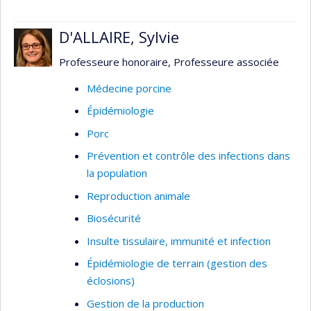
l’alimentation des animaux de production, la
présence de DON dans la diète de ces animaux a
D'ALLAIRE, Sylvie
des effets néfastes sur leur reproduction, leur
production et sur la santé en générale. DON peut
Professeure honoraire, Professeure associée
affecter le système immunitaire et prédisposer
Médecine porcine
les animaux à des infections.
Épidémiologie
Porc
Prévention et contrôle des infections dans
la population
Reproduction animale
Biosécurité
Insulte tissulaire, immunité et infection
Épidémiologie de terrain (gestion des
éclosions)
Gestion de la production