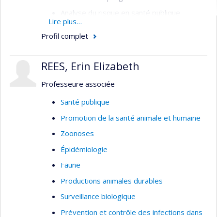
Analyse du risque en santé publique
Lire plus…
Transmission, fardeau et attribution de
Profil complet
source des maladies infectieuses gastro-
intestinales
REES, Erin Elizabeth
Risques pour la santé associés à l’eau
Professeure associée
Problématiques en santé publique d’origine
bactérienne (salmonellose,
Santé publique
campylobactériose, infections aux E. coli,
Promotion de la santé animale et humaine
yersiniose, antibiorésistance), parasitaire
(giardiase, cryptosporidiose, taeniasis/
Zoonoses
neurocysticercose) et virale (rage,
Épidémiologie
norovirus)
Faune
Productions animales durables
Surveillance biologique
Prévention et contrôle des infections dans