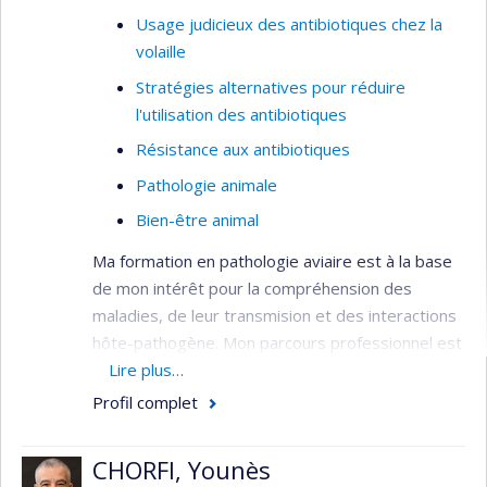
Usage judicieux des antibiotiques chez la
volaille
Stratégies alternatives pour réduire
l'utilisation des antibiotiques
Résistance aux antibiotiques
Pathologie animale
Bien-être animal
Ma formation en pathologie aviaire est à la base
de mon intérêt pour la compréhension des
maladies, de leur transmision et des interactions
hôte-pathogène. Mon parcours professionnel est
enrichi par une solide expérience des pathogènes
Lire plus…
bactériens chez la volaille et ces connaissances
Profil complet
ont permis le développement de plusieurs
modèles d’infection expérimentale au Centre de
CHORFI, Younès
recherche avicole. Mes travaux de recherche