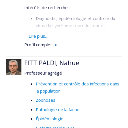
Intérêts de recherche :
Diagnostic, épidémiologie et contrôle du
virus du syndrome reproducteur et
respiratoire porcin (SRRP).
Lire plus…
Facteurs influençant la performance des
Profil complet
porcelets en période pré- et post-
sevrage.
FITTIPALDI, Nahuel
Étude sur la réforme et la mortalité des
reproducteurs dans les troupeaux porcins.
Professeur agrégé
Épidémiologie des maladies infectieuses
Prévention et contrôle des infections dans
la population
Zoonoses
Pathologie de la faune
Épidémiologie
Biologie moléculaire