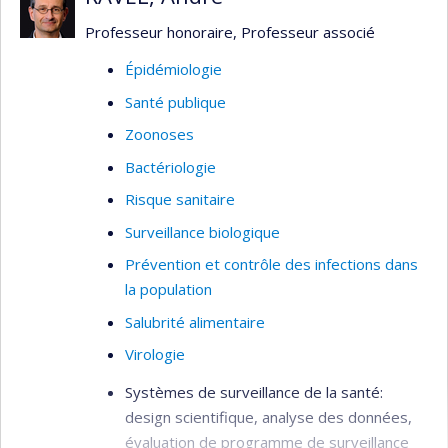
de la santé publique.
Professeur honoraire, Professeur associé
En tant que directeur de la division des sciences
des risques pour la santé publique à l'Agence de
Épidémiologie
la santé publique du Canada, il dirige des
Santé publique
programmes sur l’évaluation des risques de
Zoonoses
maladies infectieuses basée sur des modèles,
l’analyse épidémiologique avancée, la géomatique
Bactériologie
de la santé publique, l’épidémiologie moléculaire
Risque sanitaire
et la synthèse des connaissances. Les domaines
Surveillance biologique
d’intérêt comprennent les zoonoses, les
Prévention et contrôle des infections dans
maladies à transmission vectorielle, les maladies
la population
d’origine alimentaire et les effets des
changements climatiques.
Salubrité alimentaire
Virologie
Systèmes de surveillance de la santé:
design scientifique, analyse des données,
évaluation de programme de surveillance