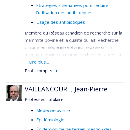
Stratégies alternatives pour réduire
l'utilisation des antibiotiques
Usage des antibiotiques
Membre du Réseau canadien de recherche sur la
mammite bovine et la qualité du lait. Recherche
clinique en médecine vétérinaire axée sur la
mammite bovine (la mammite chez les taures, la
mammite causée par
Lire plus…
Staphylococcus aureus
, les
tests de détection de la mammite bovine, le
Profil complet
tarissement sélectif) et l'utilisation judicieuse des
antibiotiques. L'utilisation de la laparoscopie en
VAILLANCOURT, Jean-Pierre
médecine et chirurgie bovine. Les maladies
infectieuses et la biosécurité en production
Professeur titulaire
laitière.
Médecine aviaire
Épidémiologie
Épidémiologie de terrain (gestion des