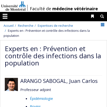
Passer
/
Faculté de
médecine vétérinaire
au
contenu
Liens 
R
Menu
N
Accueil
Recherche
Expertises de recherche
Experts en : Prévention et contrôle des infections dans la
population
Experts en : Prévention et
contrôle des infections dans la
population
ARANGO SABOGAL, Juan Carlos
Professeur adjoint
Épidémiologie
Bovins