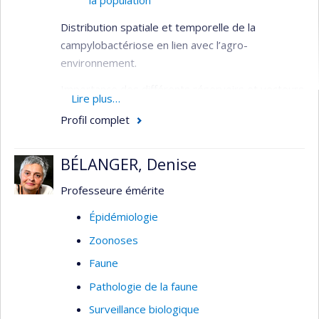
la population
Distribution spatiale et temporelle de la
campylobactériose en lien avec l’agro-
environnement.
Importance des différents réservoirs et vecteurs
Lire plus…
dans l’épidémiologie de la fièvre Q et méthodes
Profil complet
de contrôle.
Impacts, diagnostic et contrôle des maladies
BÉLANGER, Denise
infectieuses dans les élevages de petitis
ruminants.
Professeure émérite
Distribution spatiale des maladies zoonotiques
Épidémiologie
ou d’intérêt vétérinaire et aspects
Zoonoses
méthodologiques reliés.
Faune
Pathologie de la faune
Surveillance biologique