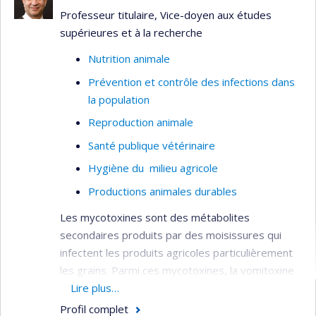
visent à réduire l’utilisation des antibiotiques en
Professeur titulaire, Vice-doyen aux études
développant de nouvelles stratégies et outils
supérieures et à la recherche
pour le contrôle de maladies bactériennes, telles
Nutrition animale
que l’entérite nécrotique (
Clostridium
Prévention et contrôle des infections dans
perfringens
), les infections à
Enterococcus cecorum
la population
et à
Escherichia coli.
Un autre volet majeur de
mes travaux s’intéresse à l’effet des systèmes
Reproduction animale
d’élevage alternatifs sur la santé et le bien-être
Santé publique vétérinaire
des poules pondeuses, toujours avec l’objectif
Hygiène du milieu agricole
d’offrir des solutions pratiques, durables et
adaptées aux défis de l’industrie avicole.
Productions animales durables
Les mycotoxines sont des métabolites
secondaires produits par des moisissures qui
infectent les produits agricoles particulièrement
les grains. Parmi ces mycotoxines, la vomitoxine
ou DON est la plus présente au Québec et au
Lire plus…
Canada. Puisque les grains constituent la base de
Profil complet