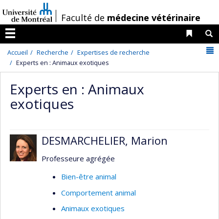
Passer
/
Faculté de
médecine vétérinaire
au
contenu
Liens 
R
Menu
N
Accueil
Recherche
Expertises de recherche
Experts en : Animaux exotiques
Experts en : Animaux
exotiques
DESMARCHELIER, Marion
Professeure agrégée
Bien-être animal
Comportement animal
Animaux exotiques