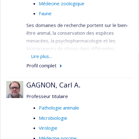
Médecine zoologique
Faune
Ses domaines de recherche portent sur le bien-
être animal, la conservation des espèces
menacées, la psychopharmacologie et les
biomarqueurs de stress dans différentes
espèces.
Lire plus…
Profil complet
GAGNON, Carl A.
Professeur titulaire
Pathologie animale
Microbiologie
Virologie
Médecine porcine