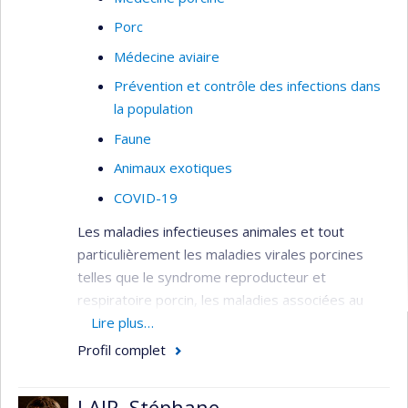
Porc
Médecine aviaire
Prévention et contrôle des infections dans
la population
Faune
Animaux exotiques
COVID-19
Les maladies infectieuses animales et tout
particulièrement les maladies virales porcines
telles que le syndrome reproducteur et
respiratoire porcin, les maladies associées au
circovirus porcin et la grippe porcine. Certains
Lire plus…
projets de recherche du Dr Gagnon ciblent: 1) les
Profil complet
mécanismes antiviraux et 2) la pathogenèse des
infections animales mixtes (bactéries-virus, virus-
LAIR, Stéphane