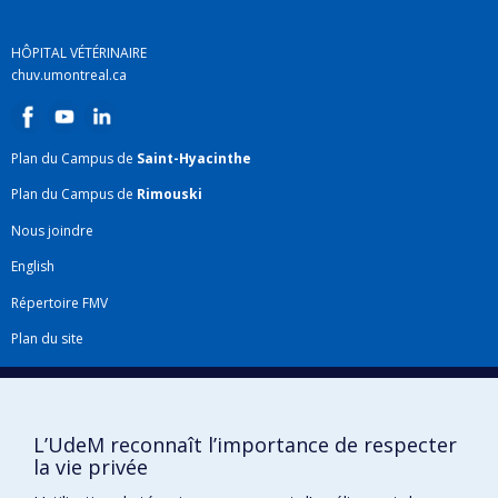
maladies à transmission vectorielle, les maladies
d’origine alimentaire et les effets des
HÔPITAL VÉTÉRINAIRE
chuv.umontreal.ca
changements climatiques.
Plan du Campus de
Saint-Hyacinthe
Plan du Campus de
Rimouski
Nous joindre
English
Répertoire FMV
Plan du site
Accessibilité
Gabarits et image de marque
L’UdeM reconnaît l’importance de respecter
Agenda FMV & calendrier académique
la vie privée
La Faculté de médecine vétérinaire de l'Université de Montréal détient