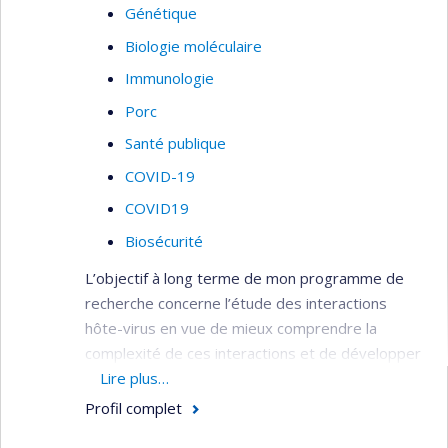
Génétique
Biologie moléculaire
Immunologie
Porc
Santé publique
COVID-19
COVID19
Biosécurité
L’objectif à long terme de mon programme de
recherche concerne l’étude des interactions
hôte-virus en vue de mieux comprendre la
complexité de ces interactions et de développer
de nouvelles approches antivirales permettant un
Lire plus…
contrôle efficace des infections virales. Mon
Profil complet
équipe utilise des techniques de pointe en