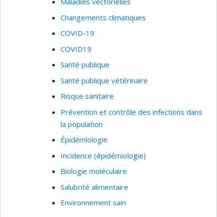
Maladies vectorielles
nouveaux virus et de virus réémergents chez
Changements climatiques
tous les animaux (domestiques, fermes,
COVID-19
exotiques, faune).
COVID19
Santé publique
Santé publique vétérinaire
Risque sanitaire
Prévention et contrôle des infections dans
la population
Épidémiologie
Incidence (épidémiologie)
Biologie moléculaire
Salubrité alimentaire
Environnement sain