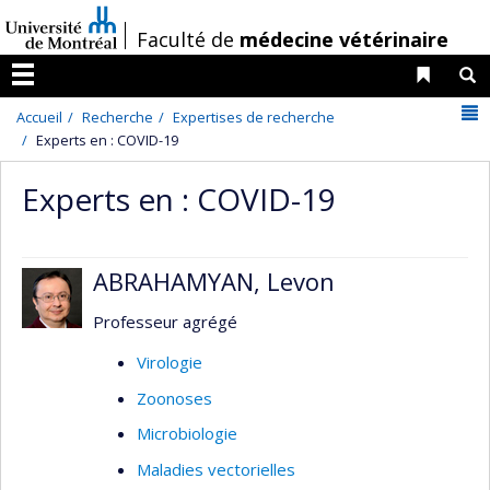
Passer
/
Faculté de
médecine vétérinaire
au
contenu
Liens 
R
Menu
N
Accueil
Recherche
Expertises de recherche
Experts en : COVID-19
Experts en : COVID-19
ABRAHAMYAN, Levon
Professeur agrégé
Virologie
Zoonoses
Microbiologie
Maladies vectorielles