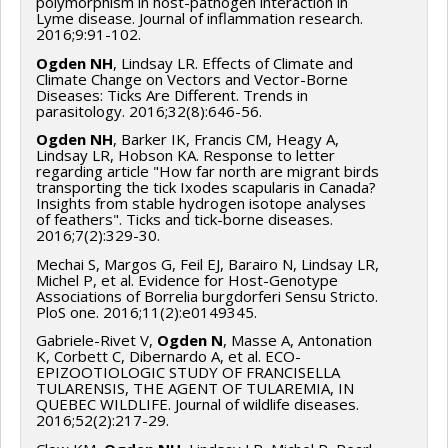
polymorphism in host-pathogen interaction in
Programmes de subvention :
PV113724-(PR) Projets
Lyme disease. Journal of inflammation research.
2016;9:91-102.
de recherche en équipe (et possibilité d'équipement la
première année)
Ogden NH
, Lindsay LR. Effects of Climate and
Climate Change on Vectors and Vector-Borne
Diseases: Ticks Are Different. Trends in
parasitology. 2016;32(8):646-56.
Ogden NH
, Barker IK, Francis CM, Heagy A,
Lindsay LR, Hobson KA. Response to letter
regarding article "How far north are migrant birds
transporting the tick Ixodes scapularis in Canada?
Insights from stable hydrogen isotope analyses
of feathers". Ticks and tick-borne diseases.
2016;7(2):329-30.
Mechai S, Margos G, Feil EJ, Barairo N, Lindsay LR,
Michel P, et al. Evidence for Host-Genotype
Associations of Borrelia burgdorferi Sensu Stricto.
PloS one. 2016;11(2):e0149345.
Gabriele-Rivet V,
Ogden N
, Masse A, Antonation
K, Corbett C, Dibernardo A, et al. ECO-
EPIZOOTIOLOGIC STUDY OF FRANCISELLA
TULARENSIS, THE AGENT OF TULAREMIA, IN
QUEBEC WILDLIFE. Journal of wildlife diseases.
2016;52(2):217-29.