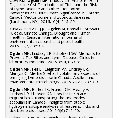
Clow KM,
Ogden NH
, Lindsay LR, Michel P, Pearl
DL, Jardine CM. Distribution of Ticks and the Risk
of Lyme Disease and Other Tick-Borne
Pathogens of Public Health Significance in Ontario,
Canada. Vector borne and zoonotic diseases
(Larchmont, NY). 2016;16(4):215-22.
Yusa A, Berry P, J JC,
Ogden N
, Bonsal B, Stewart
R, et al. Climate Change, Drought and Human
Health in Canada. International journal of
environmental research and public health.
2015;12(7):8359-412.
Ogden NH
, Lindsay LR, Schofield SW. Methods to
Prevent Tick Bites and Lyme Disease. Clinics in
laboratory medicine. 2015;35(4):883-99.
Ogden NH
, Feil EJ, Leighton PA, Lindsay LR,
Margos G, Mechai S, et al. Evolutionary aspects of
emerging Lyme disease in Canada. Applied and
environmental microbiology. 2015;81(21):7350-9.
Ogden NH
, Barker IK, Francis CM, Heagy A,
Lindsay LR, Hobson KA. How far north are
migrant birds transporting the tick Ixodes
scapularis in Canada? Insights from stable
hydrogen isotope analyses of feathers. Ticks and
tick-borne diseases. 2015;6(6):715-20.
Gabriele-Rivet V, Arsenault J, Badcock J, Cheng A,