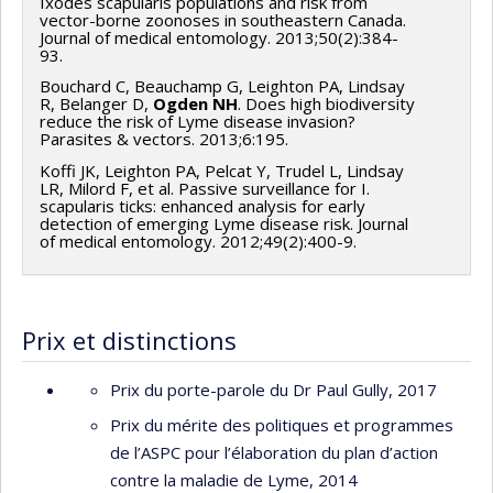
Ixodes scapularis populations and risk from
vector-borne zoonoses in southeastern Canada.
Journal of medical entomology. 2013;50(2):384-
93.
Bouchard C, Beauchamp G, Leighton PA, Lindsay
R, Belanger D,
Ogden NH
. Does high biodiversity
reduce the risk of Lyme disease invasion?
Parasites & vectors. 2013;6:195.
Koffi JK, Leighton PA, Pelcat Y, Trudel L, Lindsay
LR, Milord F, et al. Passive surveillance for I.
scapularis ticks: enhanced analysis for early
detection of emerging Lyme disease risk. Journal
of medical entomology. 2012;49(2):400-9.
Prix et distinctions
Prix du porte-parole du Dr Paul Gully, 2017
Prix du mérite des politiques et programmes
de l’ASPC pour l’élaboration du plan d’action
contre la maladie de Lyme, 2014