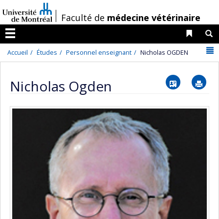
Passer
/
Faculté de
médecine vétérinaire
au
contenu
Liens 
R
Menu
N
Accueil
Études
Personnel enseignant
Nicholas OGDEN
Vcard
Im
Nicholas Ogden