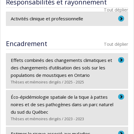
Responsabilités et rayonnement
Tout déplier
Activités clinique et professionnelle
Épidémiologiste - Agence de la santé publique
du Canada
Encadrement
Tout déplier
Effets combinés des changements climatiques et
des changements d’utilisation des sols sur les
populations de moustiques en Ontario
Thèses et mémoires dirigés / 2025 - 2025
Diplômé(e) :
Rakotoarinia , Miarisoa Rindra
Éco-épidémiologie spatiale de la tique à pattes
Cycle :
Doctorat
noires et de ses pathogènes dans un parc naturel
Diplôme obtenu :
Ph. D.
du sud du Québec
Lien vers le document dans Papyrus
Thèses et mémoires dirigés / 2023 - 2023
Diplômé(e) :
Dumas, Ariane
Estimer le risque associé aux maladies