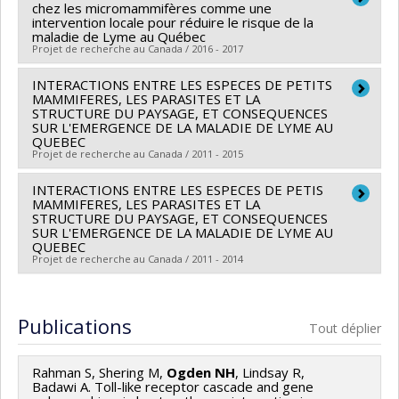
Réseaux des centres d'excellence (RCE)
chez les micromammifères comme une
Co-chercheurs :
John Morris Fairbrother
,
Carl A.
Programmes de subvention :
intervention locale pour réduire le risque de la
PV143493-(RCE)
maladie de Lyme au Québec
Gagnon
,
Nicholas Ogden
,
Philippe Fravalo
,
Marie
Réseaux de centres d'excellence
Projet de recherche au Canada / 2016 - 2017
Archambault
,
Julie Arsenault
,
Younès Chorfi
,
Yvan
L'Homme
INTERACTIONS ENTRE LES ESPECES DE PETITS
,
Denis Archambault
,
Maryse Boucher
,
Chercheur principal :
Patrick Leighton
MAMMIFERES, LES PARASITES ET LA
Steve Charette
,
Martin Chénier
,
Charles M. Dozois
,
Co-chercheurs :
Nicholas Ogden
STRUCTURE DU PAYSAGE, ET CONSEQUENCES
SUR L'EMERGENCE DE LA MALADIE DE LYME AU
Caroline Duchaine
,
Sébastien Faucher
,
Ismail Fliss
,
Sources de financement :
MSSS/Ministère de la Santé
QUEBEC
Daniel Grenier
,
Frédéric Guay
,
Lucie MT Lamontagne
et des Services sociaux
Projet de recherche au Canada / 2011 - 2015
,
François Malouin
,
Mircea Alexandru Mateescu
,
Xin
Programmes de subvention :
INTERACTIONS ENTRE LES ESPECES DE PETIS
Chercheur principal :
Virginie Millien
Zhao
MAMMIFERES, LES PARASITES ET LA
Co-chercheurs :
Nicholas Ogden
STRUCTURE DU PAYSAGE, ET CONSEQUENCES
SUR L'EMERGENCE DE LA MALADIE DE LYME AU
Sources de financement :
FRQNT/Fonds de recherche
QUEBEC
du Québec - Nature et technologies (FQRNT)
Projet de recherche au Canada / 2011 - 2014
Programmes de subvention :
PV113724-(PR) Projets
Chercheur principal :
Virginie Millien
de recherche en équipe (et possibilité d'équipement la
Co-chercheurs :
François-Joseph Lapointe
,
Nicholas
Publications
première année)
Tout déplier
Ogden
Sources de financement :
FRQNT/Fonds de recherche
Rahman S, Shering M,
Ogden NH
, Lindsay R,
du Québec - Nature et technologies (FQRNT)
Badawi A. Toll-like receptor cascade and gene