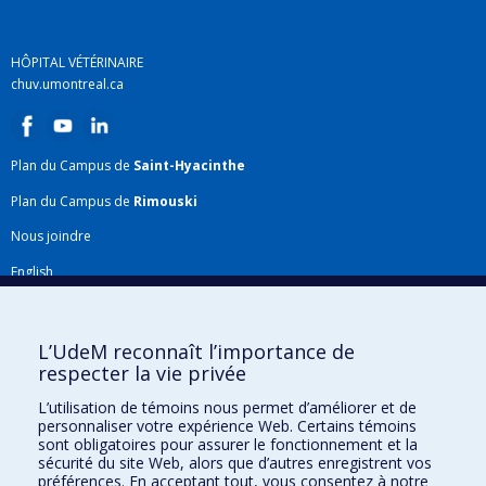
HÔPITAL VÉTÉRINAIRE
chuv.umontreal.ca
Plan du Campus de
Saint-Hyacinthe
Plan du Campus de
Rimouski
Nous joindre
English
Répertoire FMV
Plan du site
L’UdeM reconnaît l’importance de
respecter la vie privée
Accessibilité
L’utilisation de témoins nous permet d’améliorer et de
Gabarits et image de marque
personnaliser votre expérience Web. Certains témoins
sont obligatoires pour assurer le fonctionnement et la
Agenda FMV & calendrier académique
sécurité du site Web, alors que d’autres enregistrent vos
préférences. En acceptant tout, vous consentez à notre
La Faculté de médecine vétérinaire de l'Université de Montréal détient