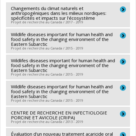
Lien vers le document dans Papyrus
Changements du climat naturels et
anthropogéniques dans les milieux nordiques:
spécificités et impacts sur l'écosystème
Projet de recherche au Canada / 2017 - 2019
Wildlife diseases important for human health and
Chercheur principal :
Anne Devernal
food safety in the changing environment of the
Co-chercheurs :
Nicholas Ogden
Eastern Subarctic
Projet de recherche au Canada / 2015 - 2019
Sources de financement :
Inter-Conseils Frsq - Fcar -
Cqrs
Wildlifes diseases important for human health and
Co-chercheurs :
Nicholas Ogden
,
André Ravel
,
Patrick
Programmes de subvention :
food safety in the changing environment of the
Leighton
,
Emily Jenkins
Eastern Subarctic
Projet de recherche au Canada / 2015 - 2019
Sources de financement :
Secrétariat Inter-Conseil et
Réseaux des centres d'excellence (RCE)
Wildlife diseases important for human health and
Co-chercheurs :
Nicholas Ogden
,
André Ravel
,
Patrick
Programmes de subvention :
food safety in the changing environment of the
PV143493-(RCE)
Leighton
,
Emily Jenkins
Eastern Subarctic
Réseaux de centres d'excellence
Projet de recherche au Canada / 2015 - 2019
Sources de financement :
Secrétariat Inter-Conseil et
Réseaux des centres d'excellence (RCE)
CENTRE DE RECHERCHE EN INFECTIOLOGIE
Co-chercheurs :
Nicholas Ogden
,
André Ravel
,
Patrick
Programmes de subvention :
PORCINE ET AVICOLE (CRIPA)
PV143493-(RCE)
Leighton
,
Emily Jenkins
Projet de recherche au Canada / 2013 - 2019
Réseaux de centres d'excellence
Sources de financement :
Secrétariat Inter-Conseil et
Évaluation d'un nouveau traitement acaricide oral
Chercheur principal :
Josée Harel