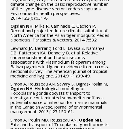
climate change on the basic reproductive number
of the Lyme disease vector Ixodes scapularis.
Environmental health perspectives.
2014;122(6):631-8.
Ogden NH
, Milka R, Caminade C, Gachon P.
Recent and projected future climatic suitability of
North America for the Asian tiger mosquito Aedes
albopictus. Parasites & vectors. 2014;7:532.
Lewnard JA, Berrang-Ford L, Lwasa S, Namanya
DB, Patterson KA, Donnelly B, et al. Relative
undernourishment and food insecurity
associations with Plasmodium falciparum among
Batwa pygmies in Uganda: evidence from a cross-
sectional survey. The American journal of tropical
medicine and hygiene. 2014;91(1):39-49.
Simon A, Rousseau AN, Savary S, Bigras-Poulin M,
Ogden NH
. Hydrological modelling of
Toxoplasma gondii oocysts transport to
investigate contaminated snowmelt runoff as a
potential source of infection for marine mammals
in the Canadian Arctic. Journal of environmental
management. 2013;127:150-61.
Simon A, Poulin MB, Rousseau AN,
Ogden NH
.
Fate and transport of Toxoplasma gondii oocysts
in seasonally snow covered watersheds: a