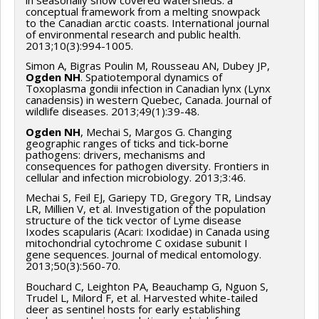
conceptual framework from a melting snowpack
to the Canadian arctic coasts. International journal
of environmental research and public health.
2013;10(3):994-1005.
Simon A, Bigras Poulin M, Rousseau AN, Dubey JP,
Ogden NH
. Spatiotemporal dynamics of
Toxoplasma gondii infection in Canadian lynx (Lynx
canadensis) in western Quebec, Canada. Journal of
wildlife diseases. 2013;49(1):39-48.
Ogden NH
, Mechai S, Margos G. Changing
geographic ranges of ticks and tick-borne
pathogens: drivers, mechanisms and
consequences for pathogen diversity. Frontiers in
cellular and infection microbiology. 2013;3:46.
Mechai S, Feil EJ, Gariepy TD, Gregory TR, Lindsay
LR, Millien V, et al. Investigation of the population
structure of the tick vector of Lyme disease
Ixodes scapularis (Acari: Ixodidae) in Canada using
mitochondrial cytochrome C oxidase subunit I
gene sequences. Journal of medical entomology.
2013;50(3):560-70.
Bouchard C, Leighton PA, Beauchamp G, Nguon S,
Trudel L, Milord F, et al. Harvested white-tailed
deer as sentinel hosts for early establishing