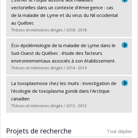
Cycle :
Doctorat
vectorielles dans un contexte d’émergence : cas
Diplôme obtenu :
Ph. D.
de la maladie de Lyme et du virus du Nil occidental
Lien vers le document dans Papyrus
au Québec
Thèses et mémoires dirigés / 2018 - 2018
Diplômé(e) :
Ripoche, Marion
Éco-épidémiologie de la maladie de Lyme dans le
Cycle :
Doctorat
Sud-Ouest du Québec : étude des facteurs
Diplôme obtenu :
Ph. D.
environnementaux associés à son établissement.
Lien vers le document dans Papyrus
Thèses et mémoires dirigés / 2014 - 2014
Diplômé(e) :
Bouchard, Catherine
La toxoplasmose chez les Inuits : investigation de
Cycle :
Doctorat
l'écologie de toxoplasma gondii dans l'Arctique
Diplôme obtenu :
Ph. D.
canadien
Lien vers le document dans Papyrus
Thèses et mémoires dirigés / 2013 - 2013
Diplômé(e) :
Simon, Audrey
Cycle :
Doctorat
Projets de recherche
Tout déplier
Diplôme obtenu :
Ph. D.