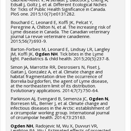
Edsall J, Goltz J, et al. Different Ecological Niches
for Ticks of Public Health Significance in Canada.
PloS one. 2015;10(7):e0131282.
Bouchard C, Leonard E, Koffi JK, Pelcat Y,
Peregrine A, Chilton N, et al. The increasing risk of
Lyme disease in Canada. The Canadian veterinary
journal La revue veterinaire canadienne.
2015;56(7):693-9.
Barton-Forbes M, Leonard E, Lindsay LR, Langley
JM, Koffi JK,
Ogden NH
. Tick bites in the Lyme
light. Paediatrics & child health. 2015;20(5):237-8.
Simon JA, Marrotte RR, Desrosiers N, Fiset J,
Gaitan J, Gonzalez A, et al. Climate change and
habitat fragmentation drive the occurrence of
Borrelia burgdorferi, the agent of Lyme disease,
at the northeastern limit of its distribution.
Evolutionary applications. 2014;7(7):750-64.
Parkinson AJ, Evengard B, Semenza JC,
Ogden N
,
Borresen ML, Berner J, et al. Climate change and
infectious diseases in the Arctic: establishment of
a circumpolar working group. International journal
of circumpolar health. 2014;73:25163.
Ogden NH
, Radojevic M, Wu X, Duvvuri VR,
Leighton PA, Wu J. Estimated effects of projected