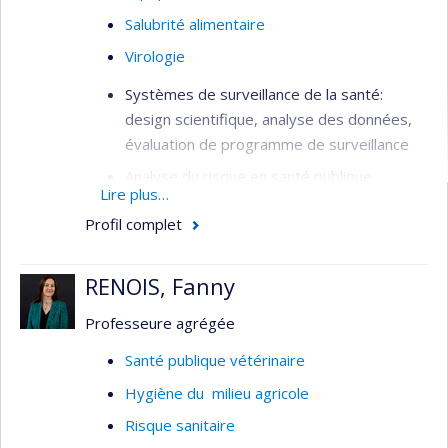
changements climatiques.
Salubrité alimentaire
Virologie
Systèmes de surveillance de la santé:
design scientifique, analyse des données,
évaluation de programme de surveillance
Analyse du risque en santé publique
Lire plus…
Transmission, fardeau et attribution de
Profil complet
source des maladies infectieuses gastro-
intestinales
RENOIS, Fanny
Risques pour la santé associés à l’eau
Professeure agrégée
Problématiques en santé publique d’origine
bactérienne (salmonellose,
Santé publique vétérinaire
campylobactériose, infections aux E. coli,
Hygiène du milieu agricole
yersiniose, antibiorésistance), parasitaire
(giardiase, cryptosporidiose, taeniasis/
Risque sanitaire