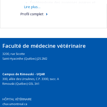
Épidémiologie des zoonoses aviaires et
Lire plus…
santé publique
Profil complet
Rôle et impact de l’agroenvironnement
dans l’épidémiologie des maladies
zoonotiques
Structures et méthodes de la surveillance
Mise au point d’outils d’aide à la décision en
Faculté de médecine vétérinaire
santé publique
3200, rue Sicotte
Saint-Hyacinthe (Québec) J2S 2M2
Campus de Rimouski - UQAR
300, allée des Ursulines, C.P. 3300, succ. A
Rimouski (Québec) G5L 3A1
HÔPITAL VÉTÉRINAIRE
chuv.umontreal.ca