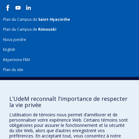
Plan du Campus de
Saint-Hyacinthe
Plan du Campus de
Rimouski
Nous joindre
English
Répertoire FMV
Plan du site
Accessibilité
Gabarits et image de marque
L’UdeM reconnaît l’importance de respecter
Agenda FMV & calendrier académique
la vie privée
La Faculté de médecine vétérinaire de l'Université de Montréal détient
L’utilisation de témoins nous permet d’améliorer et de
l'agrément complet
de l'
AVMA
et est membre de l'
AAVMC
.
personnaliser votre expérience Web. Certains témoins sont
obligatoires pour assurer le fonctionnement et la sécurité
du site Web, alors que d’autres enregistrent vos
préférences. En acceptant tout, vous consentez à notre