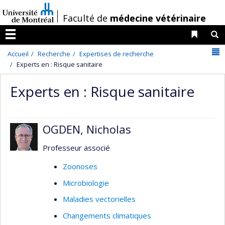
Passer
/
Faculté de
médecine vétérinaire
au
contenu
Liens 
R
Menu
N
Accueil
Recherche
Expertises de recherche
Experts en : Risque sanitaire
Experts en : Risque sanitaire
OGDEN, Nicholas
Professeur associé
Zoonoses
Microbiologie
Maladies vectorielles
Changements climatiques