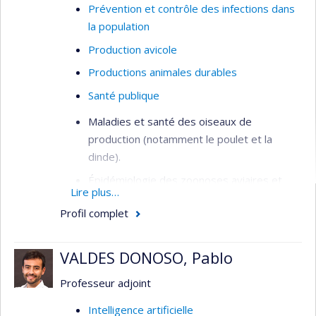
Prévention et contrôle des infections dans
la population
Production avicole
Productions animales durables
Santé publique
Maladies et santé des oiseaux de
production (notamment le poulet et la
dinde).
Épidémiologie des zoonoses aviaires et
Lire plus…
santé publique
Profil complet
Rôle et impact de l’agroenvironnement
dans l’épidémiologie des maladies
VALDES DONOSO, Pablo
zoonotiques
Structures et méthodes de la surveillance
Professeur adjoint
Mise au point d’outils d’aide à la décision en
Intelligence artificielle