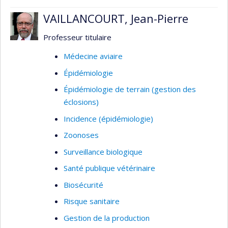
bactéries au sein des autres populations
VAILLANCOURT, Jean-Pierre
bactériennes qu’elles rencontrent; j'observe et
cherche à comprendre comment les autres
Professeur titulaire
bactéries peuvent influencer leur présence et
Médecine aviaire
surtout de quelle manière la composition de ce
Épidémiologie
microbiote réagit lorsque l’on change les
conditions d’élevage des animaux comme par
Épidémiologie de terrain (gestion des
exemple en modifiant la composition de leur
éclosions)
nourriture en y ajoutant des huiles essentielles,
Incidence (épidémiologie)
des acides organiques ou des probiotiques.
Zoonoses
Surveillance biologique
Santé publique vétérinaire
Biosécurité
Risque sanitaire
Gestion de la production