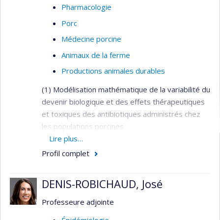
Pharmacologie
Porc
Médecine porcine
Animaux de la ferme
Productions animales durables
(1) Modélisation mathématique de la variabilité du
devenir biologique et des effets thérapeutiques
et toxiques des antibiotiques administrés chez
les populations porcines.
Lire plus…
(2) Caractérisation des déterminants
Profil complet
environnementaux et génétiques de la variabilité
de l'absorption orale des antibiotiques
administrés via l'aliment et l'eau de boisson lors
DENIS-ROBICHAUD, José
de thérapies collectives chez le porc.
Professeure adjointe
(3) Efficacité de libération des principes actifs