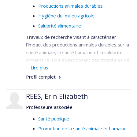
Productions animales durables
Hygiène du milieu agricole
Salubrité alimentaire
Travaux de recherche visant à caractériser
l'impact des productions animales durables sur la
santé animale, la santé humaine et la salubrité
alimentaire, tout en proposant des stratégies de
contrôle pour les agents pathogènes bactériens
Lire plus…
associés à ces productions durables.
Profil complet
REES, Erin Elizabeth
Professeure associée
Santé publique
Promotion de la santé animale et humaine