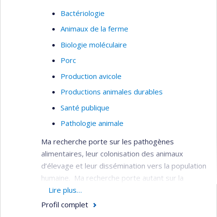
Bactériologie
Animaux de la ferme
Biologie moléculaire
Porc
Production avicole
Productions animales durables
Santé publique
Pathologie animale
Ma recherche porte sur les pathogènes
alimentaires, leur colonisation des animaux
d’élevage et leur dissémination vers la population
humaine. Ma recherche porte autant sur la
caractérisation des mécanismes propres aux
Lire plus…
pathogènes alimentaires qui leur permettent
Profil complet
d’atteindre les humains que sur l’évolution de ces