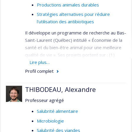
Productions animales durables
Stratégies alternatives pour réduire
l'utilisation des antibiotiques
Il développe un programme de recherche au Bas-
Saint-Laurent (Québec) intitulé « Économie de la
santé et du bien-être animal pour une meilleure
qualité de vie ». Ses projets portent sur : (1)
l’estimation du fardeau des maladies chez les
Lire plus…
animaux et son intégration dans les analyses
Profil complet
économiques ; (2) l’estimation des pertes liées au
bien-être animal ; et (3) l’intégration des
THIBODEAU, Alexandre
technologies dans ces analyses afin d’améliorer la
prise de décision dans les fermes. Ses travaux
Professeur agrégé
visent à optimiser la gestion de la santé et du
Salubrité alimentaire
bien-être animal, à promouvoir une utilisation plus
Microbiologie
efficace des ressources, à réduire les coûts et à
renforcer la durabilité.
Salubrité des viandes