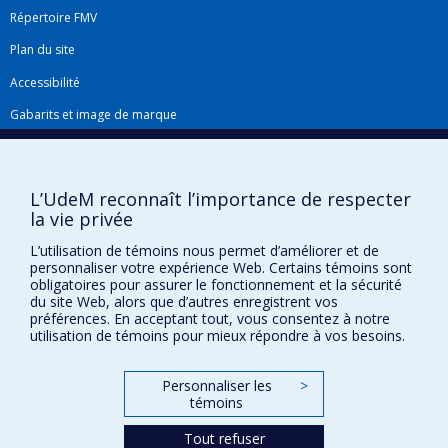
Répertoire FMV
Plan du site
Accessibilité
Gabarits et image de marque
Agenda FMV & calendrier académique
La Faculté de médecine vétérinaire de l'Université de Montréal détient
L’UdeM reconnaît l’importance de respecter
l'agrément complet
de l'
AVMA
et est membre de l'
AAVMC
.
la vie privée
L’utilisation de témoins nous permet d’améliorer et de
personnaliser votre expérience Web. Certains témoins sont
obligatoires pour assurer le fonctionnement et la sécurité
du site Web, alors que d’autres enregistrent vos
préférences. En acceptant tout, vous consentez à notre
utilisation de témoins pour mieux répondre à vos besoins.
Confidentialité
Personnaliser les
>
Conditions d’utilisation
témoins
Paramètres des témoins
Université de
Tout refuser
Montréal