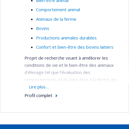
Bien-être animal
universitaires, collaboré avec des chercheurs de
Comportement animal
divers pays et rédigé plusieurs publications
évaluées par des pairs et des articles de
Animaux de la ferme
vulgarisation.
Bovins
Productions animales durables
Confort et bien-être des bovins laitiers
Projet de recherche visant à améliorer les
conditions de vie et le bien-être des animaux
d’élevage tel que l’évaluation des
comportements et du bien-être à la ferme, les
liens entre le niveau de bien-être et la
Lire plus…
productivité des élevages ainsi que sur de
Profil complet
nouvelles stratégies de gestion des élevages
afin d’améliorer le confort et le bien-être des
animaux.