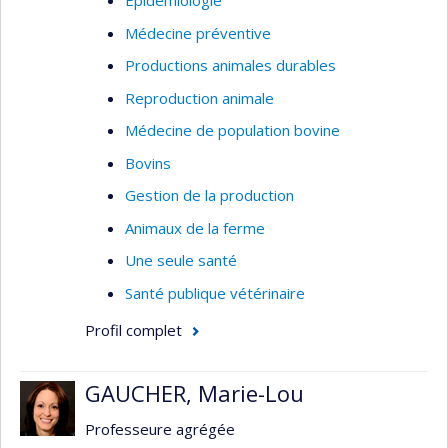
Épidémiologie
contenus dans les médicaments oraux et
Médecine préventive
interactions aliment-médicament chez les
animaux monogastriques
Productions animales durables
(4) Caractérisation des déterminants de la
Reproduction animale
persistence des résidus antibiotiques dans le lait
Médecine de population bovine
de vaches recevant des antibiotiques.
Bovins
Gestion de la production
Animaux de la ferme
Une seule santé
Santé publique vétérinaire
Profil complet
GAUCHER, Marie-Lou
Professeure agrégée