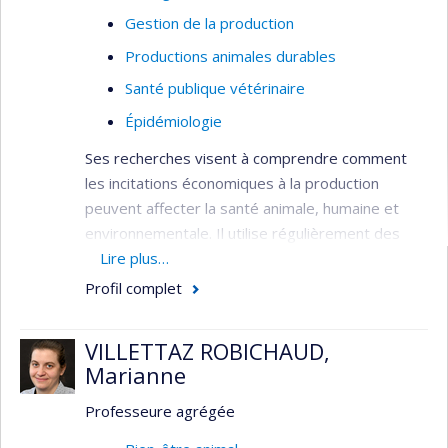
santé publique
Gestion de la production
Productions animales durables
Santé publique vétérinaire
Épidémiologie
Ses recherches visent à comprendre comment
les incitations économiques à la production
peuvent affecter la santé animale, humaine et
environnementale. Il utilise régulièrement des
outils statistiques, notamment l’apprentissage
Lire plus…
automatique, les séries chronologiques, l’analyse
Profil complet
de réseau, la dynamique des systèmes et les
modèles de régression, pour analyser les
VILLETTAZ ROBICHAUD,
questions liées à la santé dans différents
Marianne
contextes de production. Il a participé à des
conférences nationales et internationales, dirigé
Professeure agrégée
des ateliers quantitatifs, donné des cours