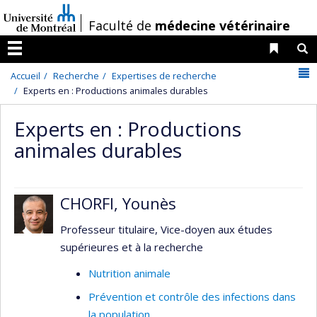
Passer
/
Faculté de
médecine vétérinaire
au
contenu
Liens 
R
Menu
N
Accueil
Recherche
Expertises de recherche
Experts en : Productions animales durables
Experts en : Productions
animales durables
CHORFI, Younès
Professeur titulaire, Vice-doyen aux études
supérieures et à la recherche
Nutrition animale
Prévention et contrôle des infections dans
la population