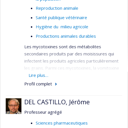
Reproduction animale
Santé publique vétérinaire
Hygiène du milieu agricole
Productions animales durables
Les mycotoxines sont des métabolites
secondaires produits par des moisissures qui
infectent les produits agricoles particulièrement
les grains. Parmi ces mycotoxines, la vomitoxine
ou DON est la plus présente au Québec et au
Lire plus…
Canada. Puisque les grains constituent la base de
Profil complet
l’alimentation des animaux de production, la
présence de DON dans la diète de ces animaux a
DEL CASTILLO, Jérôme
des effets néfastes sur leur reproduction, leur
production et sur la santé en générale. DON peut
Professeur agrégé
affecter le système immunitaire et prédisposer
Sciences pharmaceutiques
les animaux à des infections.