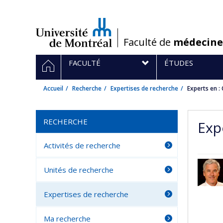
Passer
au
contenu
/
Faculté de
médecine
Navigation
ACCUEIL
FACULTÉ
ÉTUDES
principale
Accueil
Recherche
Expertises de recherche
Experts en : 
RECHERCHE
Expe
Activités de recherche
Unités de recherche
Expertises de recherche
Ma recherche