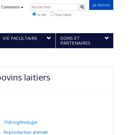
Rechercher
Je donne
Connexion
Rechercher
Ce site
Tout UdeM
VIE FACULTAIRE
DONS ET
PARTENAIRES
ovins laitiers
Thériogénologie
Reproduction animale