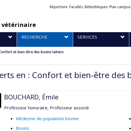
Liens
Répertoire
Facultés
Bibliothèques
Plan campus
externes
 vétérinaire
RECHERCHE
SERVICES
Confort et bien-être des bovins laitiers
rts en : Confort et bien-être des b
BOUCHARD, Émile
Professeur honoraire, Professeur associé
Médecine de population bovine
Bovins