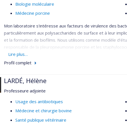
Biologie moléculaire
Médecine porcine
Mon laboratoire s'intéresse aux facteurs de virulence des bac
particulièrement aux polysaccharides de surface et à leur impli
et la formation de biofilms. Nous utilisons comme modèle d'étu
responsable de la pleuropneumonie porcine et les staphyloco
bovine.
Lire plus…
Profil complet
LARDÉ, Hélène
Professeure adjointe
Usage des antibiotiques
Médecine et chirurgie bovine
Santé publique vétérinaire