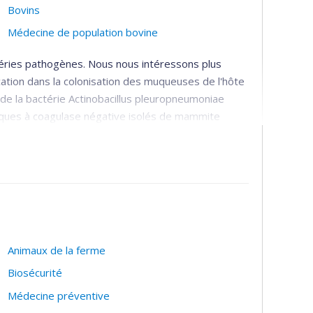
Bovins
Médecine de population bovine
téries pathogènes. Nous nous intéressons plus
cation dans la colonisation des muqueuses de l'hôte
de la bactérie Actinobacillus pleuropneumoniae
cques à coagulase négative isolés de mammite
Animaux de la ferme
Biosécurité
Médecine préventive