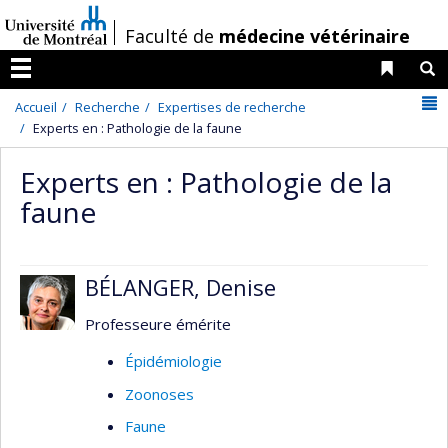
Passer
/
Faculté de
médecine vétérinaire
au
contenu
Liens 
R
Menu
N
Accueil
Recherche
Expertises de recherche
Experts en : Pathologie de la faune
Experts en : Pathologie de la
faune
BÉLANGER, Denise
Professeure émérite
Épidémiologie
Zoonoses
Faune