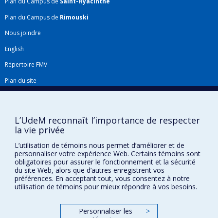
Plan du Campus de
Saint-Hyacinthe
Plan du Campus de
Rimouski
Nous joindre
English
Répertoire FMV
Plan du site
Accessibilité
Gabarits et image de marque
L’UdeM reconnaît l’importance de respecter
Agenda FMV & calendrier académique
la vie privée
La Faculté de médecine vétérinaire de l'Université de Montréal détient
L’utilisation de témoins nous permet d’améliorer et de
personnaliser votre expérience Web. Certains témoins sont
l'agrément complet
de l'
AVMA
et est membre de l'
AAVMC
.
obligatoires pour assurer le fonctionnement et la sécurité
du site Web, alors que d’autres enregistrent vos
préférences. En acceptant tout, vous consentez à notre
utilisation de témoins pour mieux répondre à vos besoins.
Personnaliser les
>