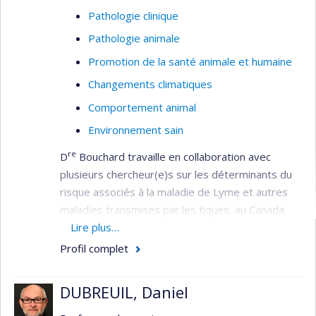
Pathologie clinique
Pathologie animale
Promotion de la santé animale et humaine
Changements climatiques
Comportement animal
Environnement sain
re
D
Bouchard travaille en collaboration avec
plusieurs chercheur(e)s sur les déterminants du
risque associés à la maladie de Lyme et autres
maladies transmises par les tiques au Canada.
Son travail consiste à comprendre où se
Lire plus…
retrouvent les tiques et plus particulièrement
Profil complet
celles infectées par des agents microbiens
pathogènes pour les humains et les animaux dans
DUBREUIL, Daniel
le contexte des changements climatiques. Elle
s’intéresse et contribue depuis 2007 à la