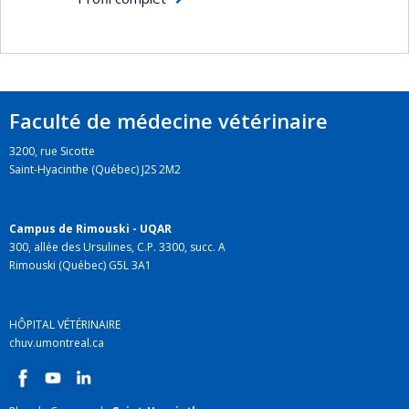
streptocoques.
de ces toxines est aussi au programme.
Ces études visent à mieux comprendre la
pathologie observée ainsi que déterminer des
méthodes pour prévenir les effets néfastes des
toxines et/ou protéger à long terme, par la
Faculté de médecine vétérinaire
vaccination ou autre moyens les animaux.
3200, rue Sicotte
Saint-Hyacinthe (Québec) J2S 2M2
Campus de Rimouski - UQAR
300, allée des Ursulines, C.P. 3300, succ. A
Rimouski (Québec) G5L 3A1
HÔPITAL VÉTÉRINAIRE
chuv.umontreal.ca