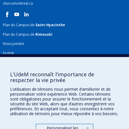
chuv.umontreal.ca
Plan du Campus de
Saint-Hyacinthe
Plan du Campus de
Rimouski
Nous joindre
English
Répertoire FMV
Plan du site
L’UdeM reconnaît l’importance de
respecter la vie privée
Accessibilité
L’utilisation de témoins nous permet d’améliorer et de
Gabarits et image de marque
personnaliser votre expérience Web. Certains témoins
sont obligatoires pour assurer le fonctionnement et la
Agenda FMV & calendrier académique
sécurité du site Web, alors que d’autres enregistrent vos
préférences. En acceptant tout, vous consentez à notre
La Faculté de médecine vétérinaire de l'Université de Montréal détient
utilisation de témoins pour mieux répondre à vos besoins.
l'agrément complet
de l'
AVMA
et est membre de l'
AAVMC
.
Personnaliser les
>