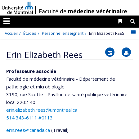
Passer
/
Faculté de
médecine vétérinaire
au
contenu
Liens 
R
Menu
N
Accueil
Études
Personnel enseignant
Erin Elizabeth REES
Vcard
Im
Erin Elizabeth Rees
Professeure associée
Faculté de médecine vétérinaire - Département de
pathologie et microbiologie
3190, rue Sicotte - Pavillon de santé publique vétérinaire
local 2202-40
erin.elizabeth.rees@umontreal.ca
514 343-6111 #0113
erin.rees@canada.ca
(Travail)
Courriels