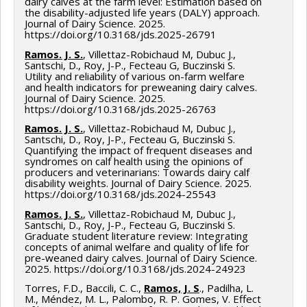
dairy calves at the farm level: Estimation based on
bioalimentaire 2023-2028 - Volet 2: Recherche
the disability-adjusted life years (DALY) approach.
Journal of Dairy Science. 2025.
appliquée, développement expérimental et
https://doi.org/10.3168/jds.2025-26791
adaptation technologique
Ramos. J. S.
, Villettaz-Robichaud M, Dubuc J.,
Santschi, D., Roy, J-P., Fecteau G, Buczinski S.
Utility and reliability of various on-farm welfare
and health indicators for preweaning dairy calves.
Journal of Dairy Science. 2025.
https://doi.org/10.3168/jds.2025-26763
Ramos. J. S.
, Villettaz-Robichaud M, Dubuc J.,
Santschi, D., Roy, J-P., Fecteau G, Buczinski S.
Quantifying the impact of frequent diseases and
syndromes on calf health using the opinions of
producers and veterinarians: Towards dairy calf
disability weights. Journal of Dairy Science. 2025.
https://doi.org/10.3168/jds.2024-25543
Ramos. J. S.
, Villettaz-Robichaud M, Dubuc J.,
Santschi, D., Roy, J-P., Fecteau G, Buczinski S.
Graduate student literature review: Integrating
concepts of animal welfare and quality of life for
pre-weaned dairy calves. Journal of Dairy Science.
2025. https://doi.org/10.3168/jds.2024-24923
Torres, F.D., Baccili, C. C.,
Ramos, J. S
., Padilha, L.
M., Méndez, M. L., Palombo, R. P. Gomes, V. Effect