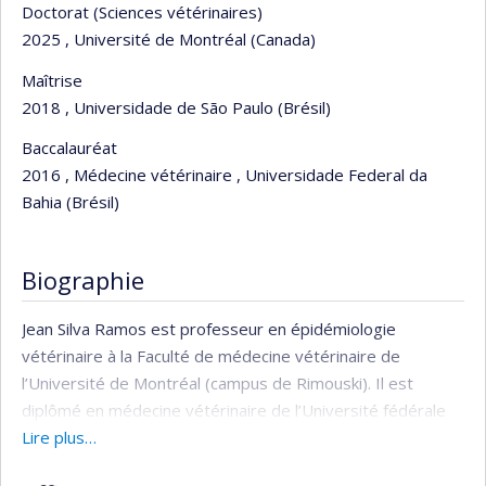
Doctorat (Sciences vétérinaires)
2025 , Université de Montréal (Canada)
Maîtrise
2018 , Universidade de São Paulo (Brésil)
Baccalauréat
2016 , Médecine vétérinaire , Universidade Federal da
Bahia (Brésil)
Biographie
Jean Silva Ramos est professeur en épidémiologie
vétérinaire à la Faculté de médecine vétérinaire de
l’Université de Montréal (campus de Rimouski). Il est
diplômé en médecine vétérinaire de l’Université fédérale
de Bahia (UFBA) et titulaire d’une maîtrise de l’Université
Lire plus…
de São Paulo (USP). Il a obtenu son doctorat à l’Université