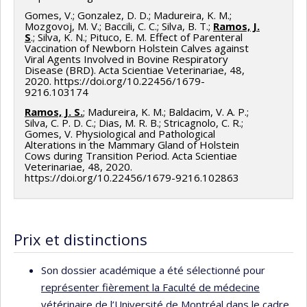
Gomes, V.; Gonzalez, D. D.; Madureira, K. M.;
Mozgovoj, M. V.; Baccili, C. C.; Silva, B. T.;
Ramos, J.
S
.; Silva, K. N.; Pituco, E. M. Effect of Parenteral
Vaccination of Newborn Holstein Calves against
Viral Agents Involved in Bovine Respiratory
Disease (BRD). Acta Scientiae Veterinariae, 48,
2020. https://doi.org/10.22456/1679-
9216.103174
Ramos, J. S.
; Madureira, K. M.; Baldacim, V. A. P.;
Silva, C. P. D. C.; Dias, M. R. B.; Stricagnolo, C. R.;
Gomes, V. Physiological and Pathological
Alterations in the Mammary Gland of Holstein
Cows during Transition Period. Acta Scientiae
Veterinariae, 48, 2020.
https://doi.org/10.22456/1679-9216.102863
Prix et distinctions
Son dossier académique a été sélectionné pour
représenter fièrement la Faculté de médecine
vétérinaire de l’Université de Montréal
dans le cadre