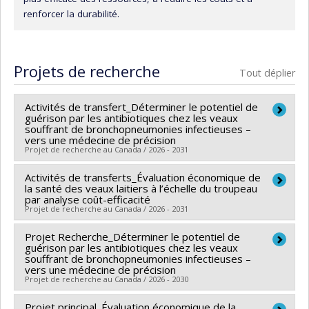
renforcer la durabilité.
Projets de recherche
Tout déplier
Activités de transfert_Déterminer le potentiel de
guérison par les antibiotiques chez les veaux
souffrant de bronchopneumonies infectieuses –
vers une médecine de précision
Projet de recherche au Canada / 2026 - 2031
Activités de transferts_Évaluation économique de
Chercheur principal :
Sébastien Buczinski
la santé des veaux laitiers à l’échelle du troupeau
Co-chercheurs :
Gilles Fecteau
,
David Francoz
,
par analyse coût-efficacité
Projet de recherche au Canada / 2026 - 2031
Isabella Nicola
,
Jean Silva Ramos
,
Éric Paquet
Sources de financement :
MAPAQ/Ministère de
Projet Recherche_Déterminer le potentiel de
Chercheur principal :
Jean Silva Ramos
l'Agriculture, des Pêcheries et de l'Alimentation
guérison par les antibiotiques chez les veaux
Co-chercheurs :
Gilles Fecteau
,
Sébastien Buczinski
,
souffrant de bronchopneumonies infectieuses –
Programmes de subvention :
PVXXXXXX-Innovation
vers une médecine de précision
Simon Dufour
,
Marianne Villettaz Robichaud
,
Juan
Projet de recherche au Canada / 2026 - 2030
bioalimentaire 2023-2028 - Volet 2: Recherche
Carlos Arango Sabogal
,
Hélène Lardé
,
José Denis-
appliquée, développement expérimental et
Robichaud
Projet principal_Évaluation économique de la
Chercheur principal :
Sébastien Buczinski