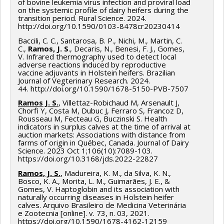
of bovine leukemia virus infection and proviral load
on the systemic profile of dairy heifers during the
transition period. Rural Science. 2024.
http://doi.org/10.1590/0103-8478cr20230414
Baccili, C. C., Santarosa, B. P., Nichi, M., Martin, C.
C.,
Ramos, J. S
., Decaris, N., Benesi, F. J., Gomes,
V. Infrared thermography used to detect local
adverse reactions induced by reproductive
vaccine adjuvants in Holstein heifers. Brazilian
Journal of Vegterinary Research. 2024.
44. http://doi.org/10.1590/1678-5150-PVB-7507
Ramos J. S.
, Villettaz-Robichaud M, Arsenault J,
Chorfi Y, Costa M, Dubuc J, Ferraro S, Francoz D,
Rousseau M, Fecteau G, Buczinski S. Health
indicators in surplus calves at the time of arrival at
auction markets: Associations with distance from
farms of origin in Québec, Canada. Journal of Dairy
Science. 2023 Oct 1;106(10):7089-103.
https://doi.org/10.3168/jds.2022-22827
Ramos, J. S.
, Madureira, K. M., da Silva, K. N.,
Bosco, K. A., Morita, L. M., Guimarães, J. E., &
Gomes, V. Haptoglobin and its association with
naturally occurring diseases in Holstein heifer
calves. Arquivo Brasileiro de Medicina Veterinária
e Zootecnia [online]. v. 73, n. 03, 2021.
https://doi.org/10.1590/1678-4162-12159