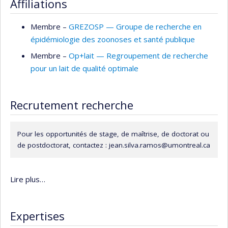
Affiliations
de Montréal, où il a développé des modèles économiques
appliqués à la santé des veaux laitiers.
Membre –
GREZOSP — Groupe de recherche en
épidémiologie des zoonoses et santé publique
Membre –
Op+lait — Regroupement de recherche
pour un lait de qualité optimale
Recrutement recherche
Pour les opportunités de stage, de maîtrise, de doctorat ou
de postdoctorat, contactez : jean.silva.ramos@umontreal.ca
Lire plus…
Expertises