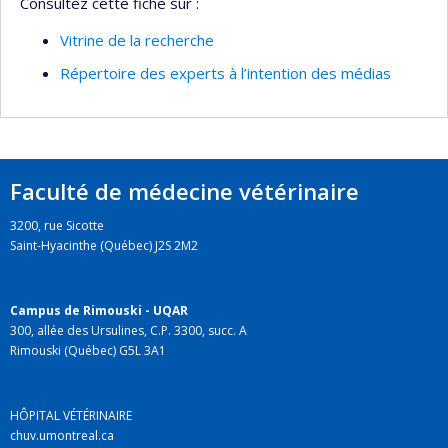
Consultez cette fiche sur :
Vitrine de la recherche
Répertoire des experts à l’intention des médias
Faculté de médecine vétérinaire
3200, rue Sicotte
Saint-Hyacinthe (Québec) J2S 2M2
Campus de Rimouski - UQAR
300, allée des Ursulines, C.P. 3300, succ. A
Rimouski (Québec) G5L 3A1
HÔPITAL VÉTÉRINAIRE
chuv.umontreal.ca