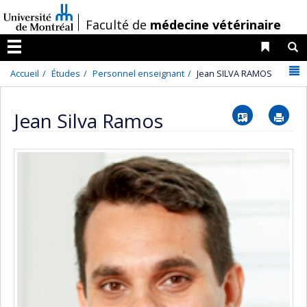
Passer
/
Faculté de
médecine vétérinaire
au
contenu
Liens 
R
Menu
N
Accueil
Études
Personnel enseignant
Jean SILVA RAMOS
Vcard
Im
Jean Silva Ramos