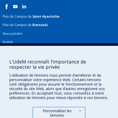
Plan du Campus de
Saint-Hyacinthe
Plan du Campus de
Rimouski
Nous joindre
English
Répertoire FMV
Plan du site
L’UdeM reconnaît l’importance de
respecter la vie privée
Accessibilité
L’utilisation de témoins nous permet d’améliorer et de
Gabarits et image de marque
personnaliser votre expérience Web. Certains témoins
sont obligatoires pour assurer le fonctionnement et la
Agenda FMV & calendrier académique
sécurité du site Web, alors que d’autres enregistrent vos
préférences. En acceptant tout, vous consentez à notre
La Faculté de médecine vétérinaire de l'Université de Montréal détient
utilisation de témoins pour mieux répondre à vos besoins.
l'agrément complet
de l'
AVMA
et est membre de l'
AAVMC
.
Personnaliser les
>
témoins