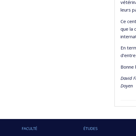
vétérin
leurs p
Ce cent
que la 
interna
En term
d’entre
Bonne l
David F
Doyen
FACULTÉ
ÉTUDES