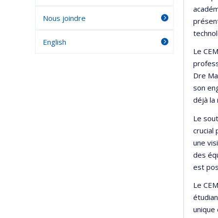
académi
Nous joindre
présent
technol
English
Le CEMI
profess
Dre Mar
son eng
déjà la
Le sout
crucial
une vis
des équ
est pos
Le CEMI
étudian
unique 