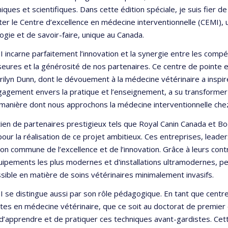
ques et scientifiques. Dans cette édition spéciale, je suis fier d
er le Centre d’excellence en médecine interventionnelle (CEMI), 
ogie et de savoir-faire, unique au Canada.
 incarne parfaitement l’innovation et la synergie entre les com
eures et la générosité de nos partenaires. Ce centre de pointe es
ilyn Dunn, dont le dévouement à la médecine vétérinaire a inspi
agement envers la pratique et l’enseignement, a su transformer 
 manière dont nous approchons la médecine interventionnelle che
ien de partenaires prestigieux tels que Royal Canin Canada et Bo
 pour la réalisation de ce projet ambitieux. Ces entreprises, lead
ion commune de l’excellence et de l’innovation. Grâce à leurs co
ipements les plus modernes et d'installations ultramodernes, per
sible en matière de soins vétérinaires minimalement invasifs.
 se distingue aussi par son rôle pédagogique. En tant que centre 
tes en médecine vétérinaire, que ce soit au doctorat de premier cy
d’apprendre et de pratiquer ces techniques avant-gardistes. Cett