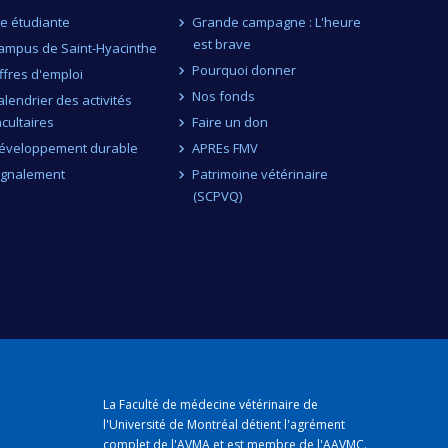
ie étudiante
Grande campagne : L'heure
est brave
ampus de Saint-Hyacinthe
Pourquoi donner
ffres d'emploi
Nos fonds
alendrier des activités
acultaires
Faire un don
éveloppement durable
APREs FMV
ignalement
Patrimoine vétérinaire
(SCPVQ)
La Faculté de médecine vétérinaire de
l'Université de Montréal détient
l'agrément
complet
de l'
AVMA
et est membre de l'
AAVMC
.