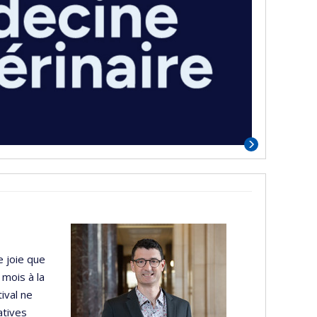
e joie que
 mois à la
ival ne
atives