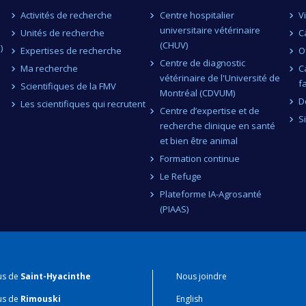
Activités de recherche
Centre hospitalier
V
universitaire vétérinaire
Unités de recherche
C
(CHUV)
)
Expertises de recherche
O
Centre de diagnostic
Ma recherche
C
vétérinaire de l'Université de
f
Scientifiques de la FMV
Montréal (CDVUM)
D
Les scientifiques qui recrutent
Centre d’expertise et de
S
recherche clinique en santé
et bien être animal
Formation continue
Le Refuge
Plateforme IA-Agrosanté
(PIAAS)
us de
Saint-Hyacinthe
Nous joindre
us de
Rimouski
English