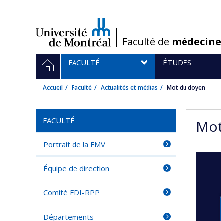
Passer
au
contenu
/
Faculté de
médecine
Navigation
ACCUEIL
FACULTÉ
ÉTUDES
principale
Accueil
Faculté
Actualités et médias
Mot du doyen
FACULTÉ
Mot
Portrait de la FMV
Équipe de direction
Comité EDI-RPP
Départements