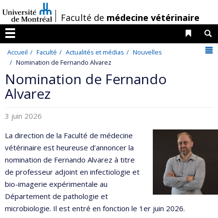
Passer
/
Faculté de
médecine vétérinaire
au
contenu
Liens 
R
Menu
N
Accueil
Faculté
Actualités et médias
Nouvelles
Nomination de Fernando Alvarez
Nomination de Fernando
Alvarez
3 juin 2026
La direction de la Faculté de médecine
vétérinaire est heureuse d’annoncer la
nomination de Fernando Alvarez à titre
de professeur adjoint en infectiologie et
bio-imagerie expérimentale au
Département de pathologie et
microbiologie. Il est entré en fonction le 1er juin 2026.