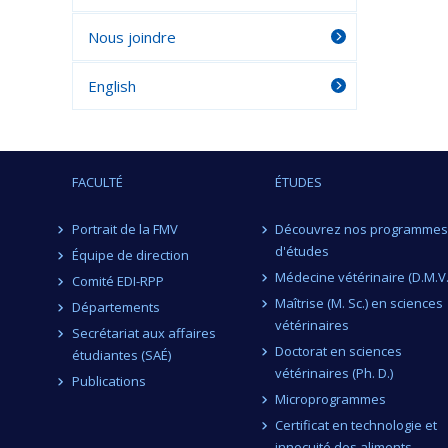
Nous joindre
English
FACULTÉ
ÉTUDES
Portrait de la FMV
Découvrez nos programmes
d'études
Équipe de direction
Médecine vétérinaire (D.M.V.
Comité EDI-RPP
Maîtrise (M. Sc.) en sciences
Départements
vétérinaires
Secrétariat aux affaires
Doctorat en sciences
étudiantes (SAÉ)
vétérinaires (Ph. D.)
Publications
Microprogrammes
Certificat en technologie et
innocuité des aliments