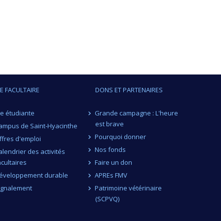
IE FACULTAIRE
DONS ET PARTENAIRES
ie étudiante
Grande campagne : L'heure
est brave
ampus de Saint-Hyacinthe
Pourquoi donner
ffres d'emploi
Nos fonds
alendrier des activités
acultaires
Faire un don
éveloppement durable
APREs FMV
ignalement
Patrimoine vétérinaire
(SCPVQ)