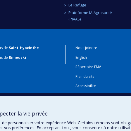
Le Refuge
Plateforme IA-Agrosanté
(PIAAS)
us de
Saint-Hyacinthe
Nous joindre
us de
Rimouski
English
Répertoire FMV
Plan du site
Accessibilité
Gabarits et image de marque
Agenda FMV & calendrier acadé
ecter la vie privée
t de personnaliser votre expérience Web. Certains témoins sont oblig
ent vos préférences. En acceptant tout, vous consentez à notre utili