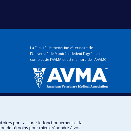
La Faculté de médecine vétérinaire de
l'Université de Montréal détient
l'agrément
complet
de l'
AVMA
et est membre de l'
AAVMC
.
mique
atoires pour assurer le fonctionnement et la
sation de témoins pour mieux répondre à vos