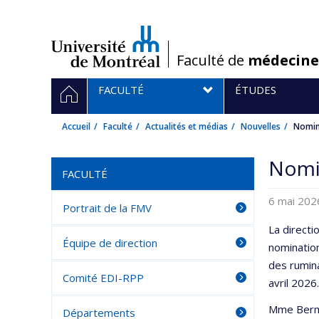
Passer
au
contenu
/
Faculté de
médecine
Navigation
ACCUEIL
FACULTÉ
ÉTUDES
principale
Accueil
Faculté
Actualités et médias
Nouvelles
Nomin
Nomi
FACULTÉ
6 mai 202
Portrait de la FMV
La directi
Équipe de direction
nominatio
des rumina
Comité EDI-RPP
avril 2026.
Mme Berma
Départements