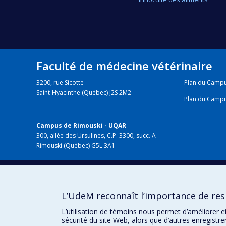
Faculté de médecine vétérinaire
3200, rue Sicotte
Plan du Camp
Saint-Hyacinthe (Québec) J2S 2M2
Plan du Camp
Campus de Rimouski - UQAR
300, allée des Ursulines, C.P. 3300, succ. A
Rimouski (Québec) G5L 3A1
HÔPITAL VÉTÉRINAIRE
chuv.umontreal.ca
L’UdeM reconnaît l’importance de resp
L’utilisation de témoins nous permet d’améliorer e
sécurité du site Web, alors que d’autres enregistr