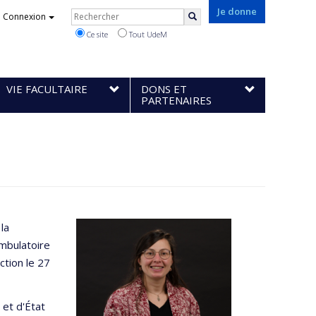
Rechercher
Je donne
Connexion
Rechercher
Ce site
Tout UdeM
VIE FACULTAIRE
DONS ET
PARTENAIRES
la
mbulatoire
ction le 27
et d'État