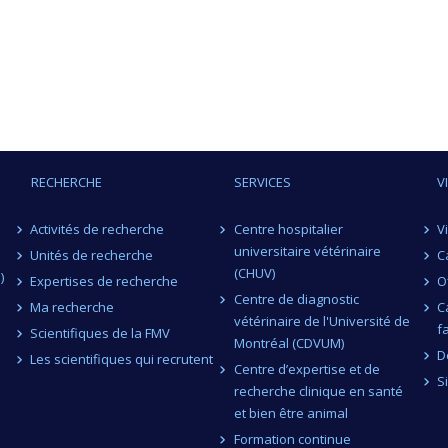
RECHERCHE
SERVICES
V
Activités de recherche
Centre hospitalier
V
universitaire vétérinaire
Unités de recherche
C
(CHUV)
)
Expertises de recherche
O
Centre de diagnostic
Ma recherche
C
vétérinaire de l'Université de
f
Scientifiques de la FMV
Montréal (CDVUM)
D
Les scientifiques qui recrutent
Centre d’expertise et de
S
recherche clinique en santé
et bien être animal
Formation continue