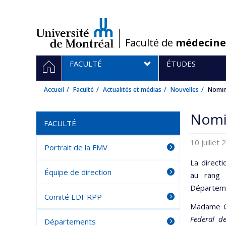
Passer
au
contenu
/
Faculté de
médecine
Navigation
ACCUEIL
FACULTÉ
ÉTUDES
principale
Accueil
Faculté
Actualités et médias
Nouvelles
Nomin
Nomin
FACULTÉ
10 juillet
Portrait de la FMV
La direct
Équipe de direction
au rang 
Départemen
Comité EDI-RPP
Madame Go
Federal d
Départements