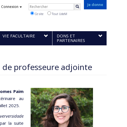
Rechercher
Je donne
Connexion
Rechercher
Ce site
Tout UdeM
VIE FACULTAIRE
DONS ET
PARTENAIRES
 de professeure adjointe
Gomes Paim
rinaire au
illet 2025.
verversidade
ar la suite