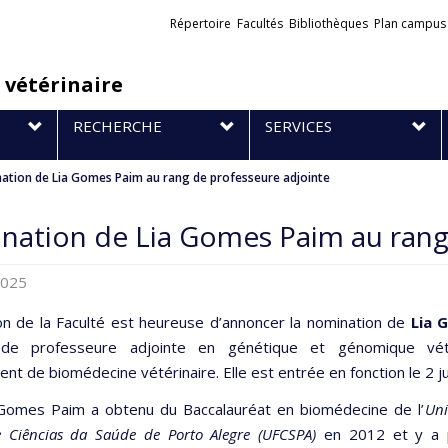
Liens
Répertoire
Facultés
Bibliothèques
Plan campus
externes
 vétérinaire
RECHERCHE
SERVICES
ation de Lia Gomes Paim au rang de professeure adjointe
ation de Lia Gomes Paim au rang
 2025
ion de la Faculté est heureuse d’annoncer la nomination de
Lia 
de professeure adjointe en génétique et génomique vété
t de biomédecine vétérinaire. Elle est entrée en fonction le 2 ju
mes Paim a obtenu du Baccalauréat en biomédecine de l’
Uni
e Ciências da Saúde de Porto Alegre (UFCSPA)
en 2012 et y a p