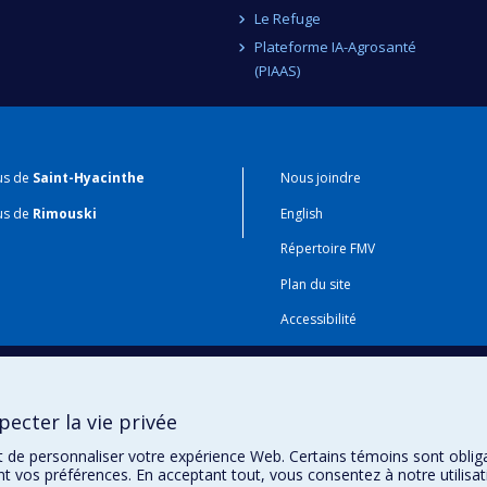
Le Refuge
Plateforme IA-Agrosanté
(PIAAS)
us de
Saint-Hyacinthe
Nous joindre
us de
Rimouski
English
Répertoire FMV
Plan du site
Accessibilité
Gabarits et image de marque
Agenda FMV & calendrier acadé
ecter la vie privée
t de personnaliser votre expérience Web. Certains témoins sont oblig
ent vos préférences. En acceptant tout, vous consentez à notre utili