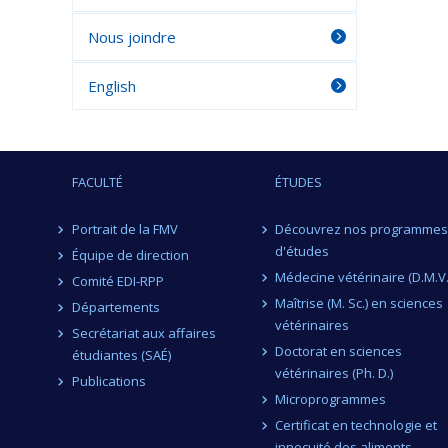
Nous joindre
English
FACULTÉ
ÉTUDES
Portrait de la FMV
Découvrez nos programmes
d'études
Équipe de direction
Médecine vétérinaire (D.M.V.
Comité EDI-RPP
Maîtrise (M. Sc.) en sciences
Départements
vétérinaires
Secrétariat aux affaires
Doctorat en sciences
étudiantes (SAÉ)
vétérinaires (Ph. D.)
Publications
Microprogrammes
Certificat en technologie et
innocuité des aliments