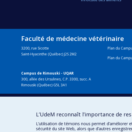
Faculté de médecine vétérinaire
3200, rue Sicotte
Plan du Camp
Saint-Hyacinthe (Québec) J2S 2M2
Plan du Camp
Campus de Rimouski - UQAR
300, allée des Ursulines, C.P. 3300, succ. A
Rimouski (Québec) G5L 3A1
HÔPITAL VÉTÉRINAIRE
chuv.umontreal.ca
L’UdeM reconnaît l’importance de resp
L’utilisation de témoins nous permet d’améliorer e
sécurité du site Web, alors que d’autres enregistr