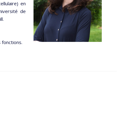
llulaire) en
niversité de
l.
 fonctions.