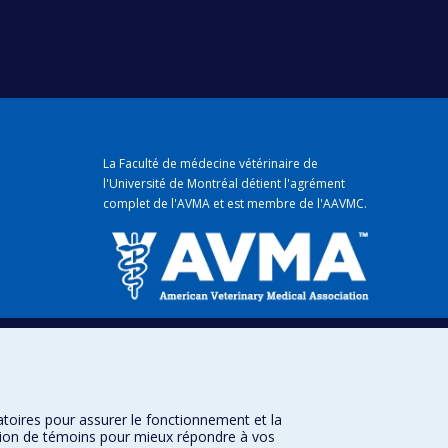
La Faculté de médecine vétérinaire de
l'Université de Montréal détient
l'agrément
complet
de l'
AVMA
et est membre de l'
AAVMC
.
mique
atoires pour assurer le fonctionnement et la
sation de témoins pour mieux répondre à vos