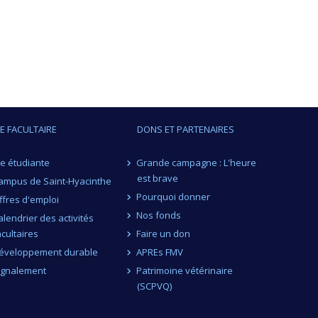
IE FACULTAIRE
DONS ET PARTENAIRES
ie étudiante
Grande campagne : L'heure
est brave
ampus de Saint-Hyacinthe
Pourquoi donner
ffres d'emploi
Nos fonds
alendrier des activités
acultaires
Faire un don
éveloppement durable
APREs FMV
ignalement
Patrimoine vétérinaire
(SCPVQ)