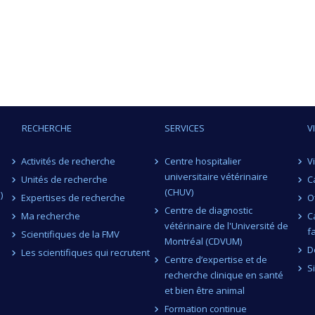
RECHERCHE
SERVICES
V
Activités de recherche
Centre hospitalier
V
universitaire vétérinaire
Unités de recherche
C
(CHUV)
)
Expertises de recherche
O
Centre de diagnostic
Ma recherche
C
vétérinaire de l'Université de
f
Scientifiques de la FMV
Montréal (CDVUM)
D
Les scientifiques qui recrutent
Centre d’expertise et de
S
recherche clinique en santé
et bien être animal
Formation continue