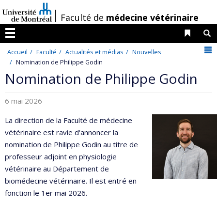
Passer
/
Faculté de
médecine vétérinaire
au
contenu
Liens 
R
Menu
N
Accueil
Faculté
Actualités et médias
Nouvelles
Nomination de Philippe Godin
Nomination de Philippe Godin
6 mai 2026
La direction de la Faculté de médecine
vétérinaire est ravie d'annoncer la
nomination de Philippe Godin au titre de
professeur adjoint en physiologie
vétérinaire au Département de
biomédecine vétérinaire. Il est entré en
fonction le 1er mai 2026.