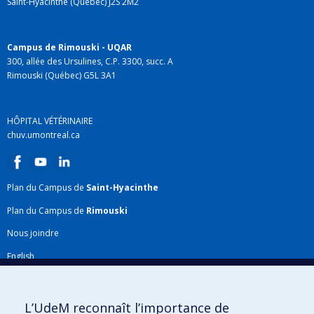
Saint-Hyacinthe (Québec) J2S 2M2
Campus de Rimouski - UQAR
300, allée des Ursulines, C.P. 3300, succ. A
Rimouski (Québec) G5L 3A1
HÔPITAL VÉTÉRINAIRE
chuv.umontreal.ca
Plan du Campus de
Saint-Hyacinthe
Plan du Campus de
Rimouski
Nous joindre
English
Répertoire FMV
Plan du site
L’UdeM reconnaît l’importance de