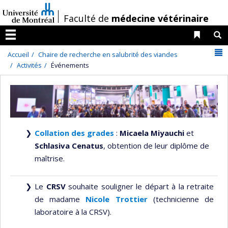
Passer
/
Faculté de
médecine vétérinaire
au
contenu
Liens 
R
Menu
N
Accueil
Chaire de recherche en salubrité des viandes
Activités
Événements
Collation des grades
:
Micaela Miyauchi
et
Schlasiva Cenatus
, obtention de leur diplôme de
maîtrise.
Le
CRSV
souhaite souligner le départ à la retraite
de madame
Nicole Trottier
(technicienne de
laboratoire à la CRSV).