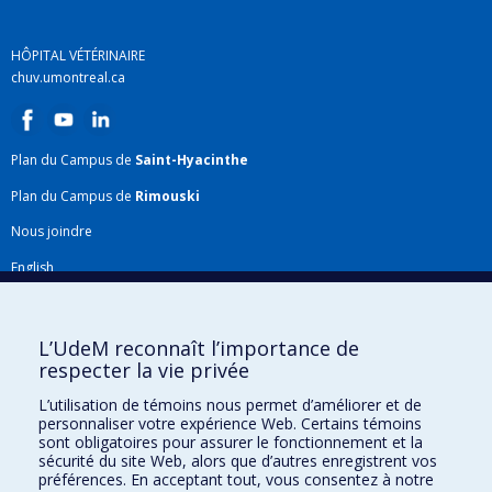
HÔPITAL VÉTÉRINAIRE
chuv.umontreal.ca
Plan du Campus de
Saint-Hyacinthe
Plan du Campus de
Rimouski
Nous joindre
English
Répertoire FMV
Plan du site
L’UdeM reconnaît l’importance de
respecter la vie privée
Accessibilité
L’utilisation de témoins nous permet d’améliorer et de
Gabarits et image de marque
personnaliser votre expérience Web. Certains témoins
sont obligatoires pour assurer le fonctionnement et la
Agenda FMV & calendrier académique
sécurité du site Web, alors que d’autres enregistrent vos
préférences. En acceptant tout, vous consentez à notre
La Faculté de médecine vétérinaire de l'Université de Montréal détient