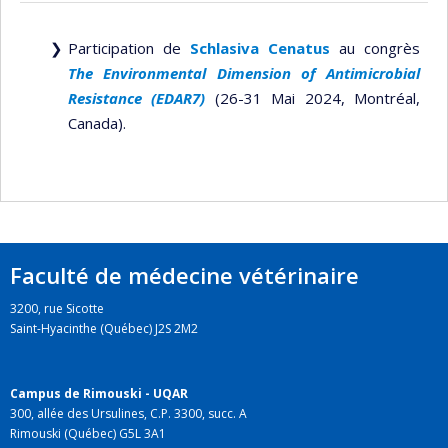
Participation de
Schlasiva Cenatus
au congrès
The Environmental Dimension of Antimicrobial
Resistance (EDAR7)
(26-31 Mai 2024, Montréal,
Canada).
Faculté de médecine vétérinaire
3200, rue Sicotte
Saint-Hyacinthe (Québec) J2S 2M2
Campus de Rimouski - UQAR
300, allée des Ursulines, C.P. 3300, succ. A
Rimouski (Québec) G5L 3A1