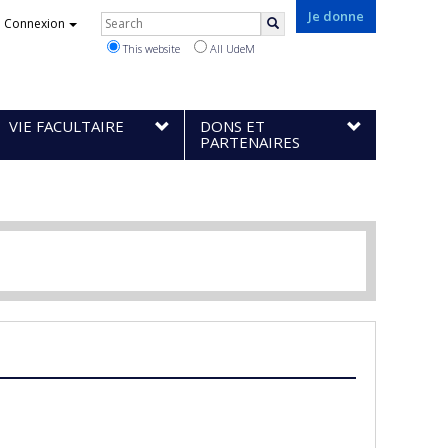
Rechercher
Je donne
Connexion
Search
This website
All UdeM
VIE FACULTAIRE
DONS ET
PARTENAIRES