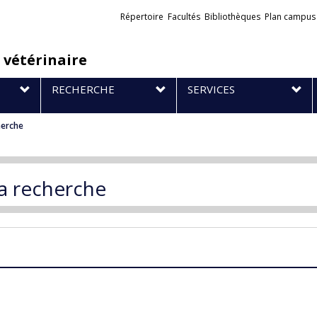
Liens
Répertoire
Facultés
Bibliothèques
Plan campus
externes
 vétérinaire
RECHERCHE
SERVICES
herche
la recherche