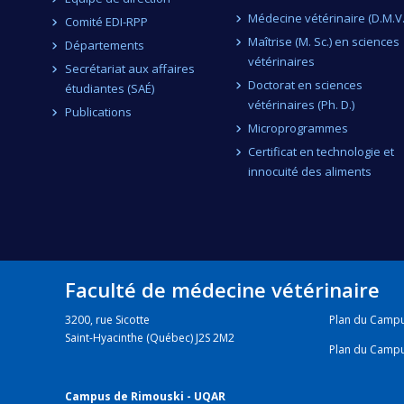
Médecine vétérinaire (D.M.V.
Comité EDI-RPP
Maîtrise (M. Sc.) en sciences
Départements
vétérinaires
Secrétariat aux affaires
Doctorat en sciences
étudiantes (SAÉ)
vétérinaires (Ph. D.)
Publications
Microprogrammes
Certificat en technologie et
innocuité des aliments
Faculté de médecine vétérinaire
3200, rue Sicotte
Plan du Camp
Saint-Hyacinthe (Québec) J2S 2M2
Plan du Camp
Campus de Rimouski - UQAR