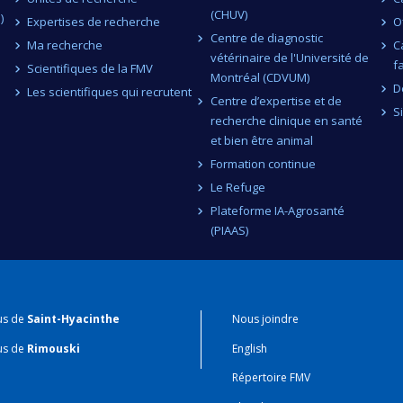
(CHUV)
)
Expertises de recherche
O
Centre de diagnostic
Ma recherche
C
vétérinaire de l'Université de
f
Scientifiques de la FMV
Montréal (CDVUM)
D
Les scientifiques qui recrutent
Centre d’expertise et de
S
recherche clinique en santé
et bien être animal
Formation continue
Le Refuge
Plateforme IA-Agrosanté
(PIAAS)
us de
Saint-Hyacinthe
Nous joindre
us de
Rimouski
English
Répertoire FMV