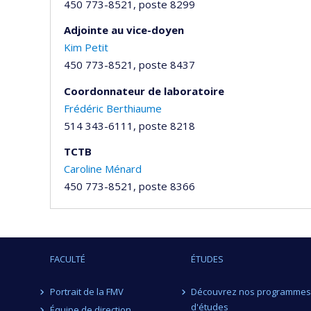
450 773-8521, poste 8299
Adjointe au vice-doyen
Kim Petit
450 773-8521, poste 8437
Coordonnateur de laboratoire
Frédéric Berthiaume
514 343-6111, poste 8218
TCTB
Caroline Ménard
450 773-8521, poste 8366
FACULTÉ
ÉTUDES
Portrait de la FMV
Découvrez nos programmes
d'études
Équipe de direction