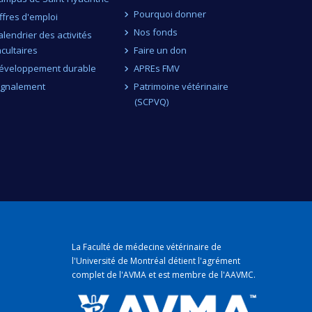
Pourquoi donner
ffres d'emploi
Nos fonds
alendrier des activités
acultaires
Faire un don
éveloppement durable
APREs FMV
ignalement
Patrimoine vétérinaire
(SCPVQ)
La Faculté de médecine vétérinaire de
l'Université de Montréal détient
l'agrément
complet
de l'
AVMA
et est membre de l'
AAVMC
.