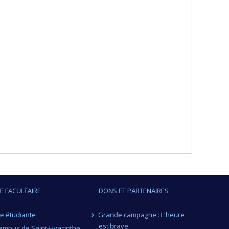
IE FACULTAIRE
DONS ET PARTENAIRES
ie étudiante
Grande campagne : L'heure
est brave
ampus de Saint-Hyacinthe