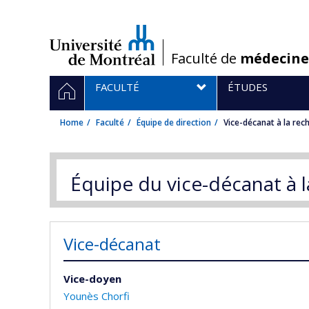
Passer
au
contenu
/
Faculté de
médecine
Navigation
HOME
FACULTÉ
ÉTUDES
principale
Home
Faculté
Équipe de direction
Vice-décanat à la rec
Équipe du vice-décanat à 
Vice-décanat
Vice-doyen
Younès Chorfi