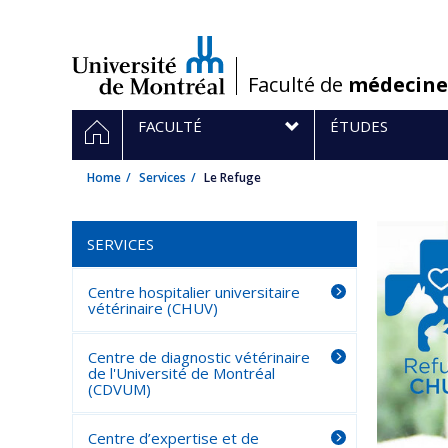
Passer
au
contenu
/
Faculté de
médecine
Navigation
HOME
FACULTÉ
ÉTUDES
principale
Home
Services
Le Refuge
SERVICES
Centre hospitalier universitaire
vétérinaire (CHUV)
Centre de diagnostic vétérinaire
de l'Université de Montréal
(CDVUM)
Centre d’expertise et de