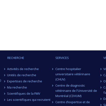
RECHERCHE
SERVICES
V
Activités de recherche
Centre hospitalier
V
universitaire vétérinaire
Unités de recherche
C
(CHUV)
)
Expertises de recherche
O
Centre de diagnostic
Ma recherche
C
vétérinaire de l'Université de
f
Scientifiques de la FMV
Montréal (CDVUM)
D
Les scientifiques qui recrutent
Centre d’expertise et de
S