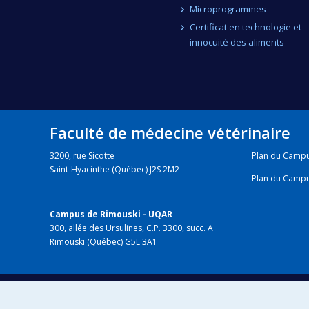
Microprogrammes
Certificat en technologie et
innocuité des aliments
Faculté de médecine vétérinaire
3200, rue Sicotte
Plan du Camp
Saint-Hyacinthe (Québec) J2S 2M2
Plan du Camp
Campus de Rimouski - UQAR
300, allée des Ursulines, C.P. 3300, succ. A
Rimouski (Québec) G5L 3A1
HÔPITAL VÉTÉRINAIRE
chuv.umontreal.ca