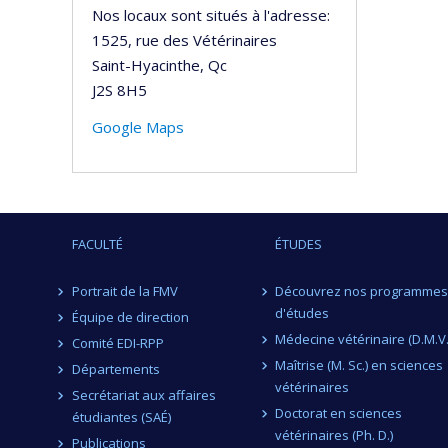
Nos locaux sont situés à l'adresse:
1525, rue des Vétérinaires
Saint-Hyacinthe, Qc
J2S 8H5
Google Maps
FACULTÉ
ÉTUDES
Portrait de la FMV
Découvrez nos programmes
d'études
Équipe de direction
Médecine vétérinaire (D.M.V.
Comité EDI-RPP
Maîtrise (M. Sc.) en sciences
Départements
vétérinaires
Secrétariat aux affaires
Doctorat en sciences
étudiantes (SAÉ)
vétérinaires (Ph. D.)
Publications