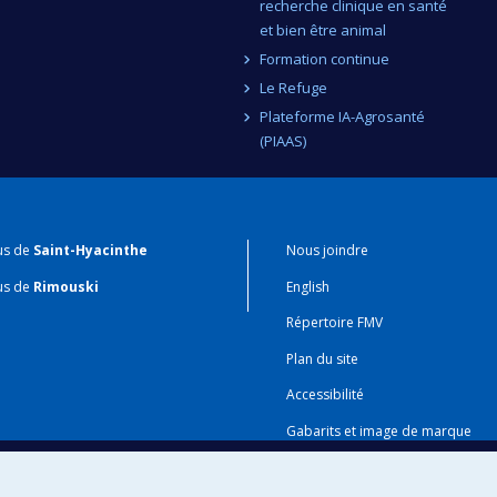
recherche clinique en santé
et bien être animal
Formation continue
Le Refuge
Plateforme IA-Agrosanté
(PIAAS)
us de
Saint-Hyacinthe
Nous joindre
us de
Rimouski
English
Répertoire FMV
Plan du site
Accessibilité
Gabarits et image de marque
Agenda FMV & calendrier acadé