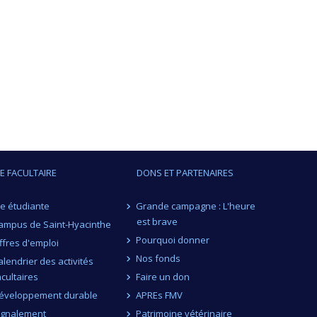
IE FACULTAIRE
DONS ET PARTENAIRES
ie étudiante
Grande campagne : L'heure
est brave
ampus de Saint-Hyacinthe
Pourquoi donner
ffres d'emploi
Nos fonds
alendrier des activités
acultaires
Faire un don
éveloppement durable
APREs FMV
ignalement
Patrimoine vétérinaire