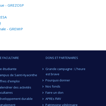
ique - GREZOSP
RESA
Q
imale - GREMIP
IE FACULTAIRE
DONS ET PARTENAIRES
ie étudiante
Grande campagne : L'heure
est brave
ampus de Saint-Hyacinthe
Pourquoi donner
ffres d'emploi
Nos fonds
alendrier des activités
acultaires
Faire un don
éveloppement durable
APREs FMV
ignalement
Patrimoine vétérinaire