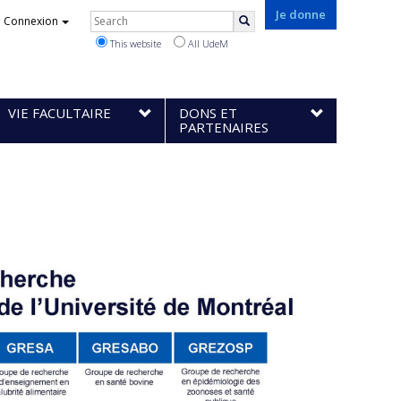
Rechercher
Je donne
Connexion
Search
This website
All UdeM
VIE FACULTAIRE
DONS ET
PARTENAIRES