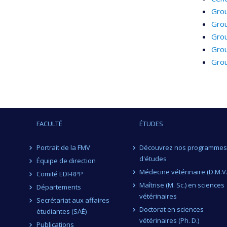
Grou
Grou
Grou
Grou
Grou
FACULTÉ
ÉTUDES
Portrait de la FMV
Découvrez nos programmes
d'études
Équipe de direction
Médecine vétérinaire (D.M.V.
Comité EDI-RPP
Maîtrise (M. Sc.) en sciences
Départements
vétérinaires
Secrétariat aux affaires
Doctorat en sciences
étudiantes (SAÉ)
vétérinaires (Ph. D.)
Publications