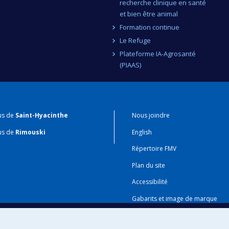
recherche clinique en santé
et bien être animal
Formation continue
Le Refuge
Plateforme IA-Agrosanté
(PIAAS)
us de
Saint-Hyacinthe
Nous joindre
us de
Rimouski
English
Répertoire FMV
Plan du site
Accessibilité
Gabarits et image de marque
Agenda FMV & calendrier acadé