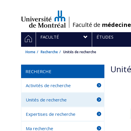
Passer
au
contenu
/
Faculté de
médecine
Navigation
HOME
FACULTÉ
ÉTUDES
principale
Home
Recherche
Unités de recherche
Unité
RECHERCHE
Activités de recherche
Unités de recherche
Expertises de recherche
Ma recherche