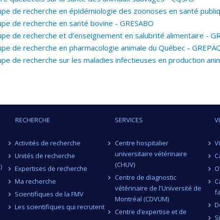
pe de recherche en épidémiologie des zoonoses en santé publ
pe de recherche en santé bovine - GRESABO
pe de recherche et d’enseignement en salubrité alimentaire - G
pe de recherche en pharmacologie animale du Québec - GREPA
pe de recherche sur les maladies infectieuses en production an
RECHERCHE
SERVICES
V
Activités de recherche
Centre hospitalier
V
universitaire vétérinaire
Unités de recherche
C
(CHUV)
)
Expertises de recherche
O
Centre de diagnostic
Ma recherche
C
vétérinaire de l'Université de
f
Scientifiques de la FMV
Montréal (CDVUM)
D
Les scientifiques qui recrutent
Centre d’expertise et de
S