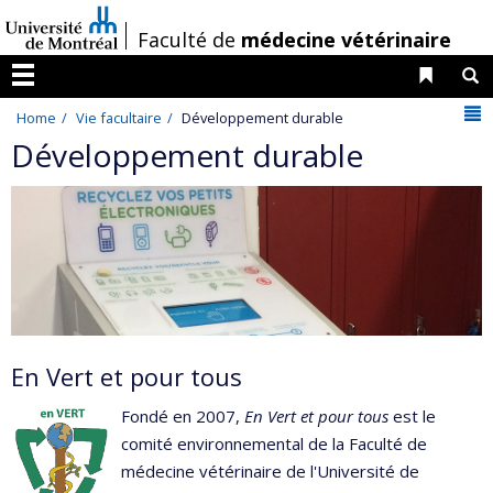
Passer
/
Faculté de
médecine vétérinaire
au
contenu
Liens 
R
Menu
N
Home
Vie facultaire
Développement durable
Développement durable
En Vert et pour tous
Fondé en 2007,
En Vert et pour tous
est le
comité environnemental de la Faculté de
médecine vétérinaire de l'Université de