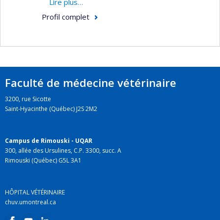
study-of-human-wound-healing-disorders/
Lire plus…
Profil complet
Faculté de médecine vétérinaire
3200, rue Sicotte
Saint-Hyacinthe (Québec) J2S 2M2
Campus de Rimouski - UQAR
300, allée des Ursulines, C.P. 3300, succ. A
Rimouski (Québec) G5L 3A1
HÔPITAL VÉTÉRINAIRE
chuv.umontreal.ca