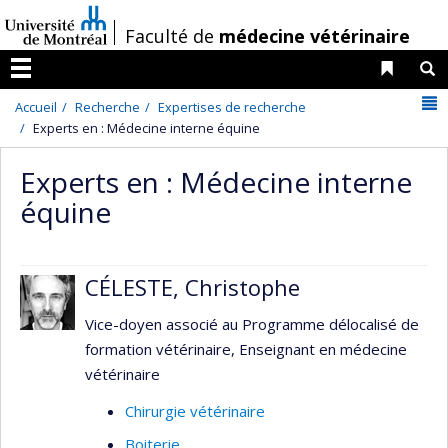
Passer
/
Faculté de
médecine vétérinaire
au
contenu
Liens 
R
Menu
N
Accueil
Recherche
Expertises de recherche
Experts en : Médecine interne équine
Experts en : Médecine interne
équine
CÉLESTE, Christophe
Vice-doyen associé au Programme délocalisé de
formation vétérinaire, Enseignant en médecine
vétérinaire
Chirurgie vétérinaire
Boiterie