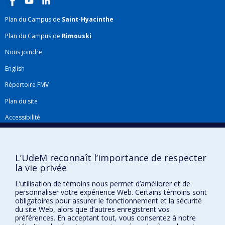
Plan du Campus de
Saint-Hyacinthe
Plan du Campus de
Rimouski
Nous joindre
English
Répertoire FMV
Plan du site
Accessibilité
Gabarits et image de marque
Agenda FMV & calendrier académique
L’UdeM reconnaît l’importance de respecter
la vie privée
La Faculté de médecine vétérinaire de l'Université de Montréal détient
l'agrément complet
de l'
AVMA
et est membre de l'
AAVMC
.
L’utilisation de témoins nous permet d’améliorer et de
personnaliser votre expérience Web. Certains témoins sont
obligatoires pour assurer le fonctionnement et la sécurité
du site Web, alors que d’autres enregistrent vos
préférences. En acceptant tout, vous consentez à notre