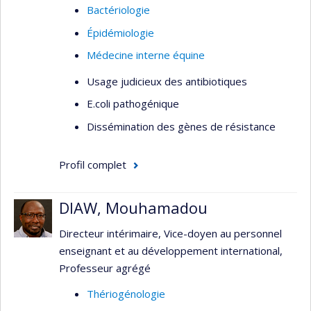
Bactériologie
(Université de Montréal / LOEX – Université
Épidémiologie
Laval)
Médecine interne équine
Chirurgie digestive et boiterie du cheval
Usage judicieux des antibiotiques
E.coli pathogénique
Dissémination des gènes de résistance
Profil complet
DIAW, Mouhamadou
Directeur intérimaire, Vice-doyen au personnel
enseignant et au développement international,
Professeur agrégé
Thériogénologie