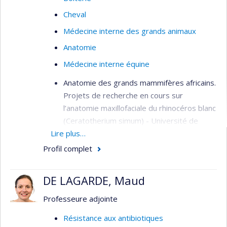
Cheval
Médecine interne des grands animaux
Anatomie
Médecine interne équine
Anatomie des grands mammifères africains.
Projets de recherche en cours sur
l’anatomie maxillofaciale du rhinocéros blanc
(Ceratotherium simum) - Université de
Lire plus…
Pretoria, Afrique du Sud
Profil complet
Guérison tissulaire anormale chez le cheval.
Projets de recherche en cours sur les
pansements biologiques (University College
DE LAGARDE, Maud
Dublin, Irlande), les sutures cutanées
Professeure adjointe
(Université de Pretoria, Afrique du Sud), les
substituts cutanés et la modélisation in
Résistance aux antibiotiques
vitro des désordres fibroprolifératifs