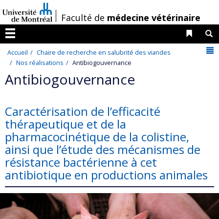
Passer
/
Faculté de
médecine vétérinaire
au
contenu
Liens 
R
Menu
N
Accueil
Chaire de recherche en salubrité des viandes
Nos réalisations
Antibiogouvernance
Antibiogouvernance
Caractérisation de l’efficacité
thérapeutique et de la
pharmacocinétique de la colistine,
ainsi que l’étude des mécanismes de
résistance bactérienne à cet
antibiotique en productions animales