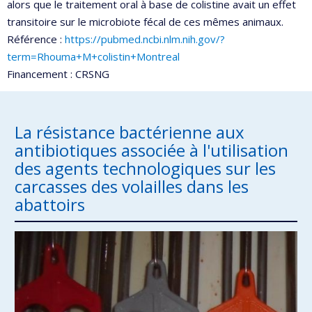
alors que le traitement oral à base de colistine avait un effet
transitoire sur le microbiote fécal de ces mêmes animaux.
Référence :
https://pubmed.ncbi.nlm.nih.gov/?
term=Rhouma+M+colistin+Montreal
Financement : CRSNG
La résistance bactérienne aux
antibiotiques associée à l'utilisation
des agents technologiques sur les
carcasses des volailles dans les
abattoirs