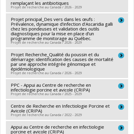
développement expérimental et adaptation
remplaçant les antibiotiques
Sébastien Buczinski
,
Simon Dufour
,
Marie-Odile
Projet de recherche au Canada / 2026 - 2029
technologique
Benoit-Biancamano
,
Christopher Fernandez Prada
,
Marianne Villettaz Robichaud
Projet principal_Des vers dans les œufs :
,
Juan Carlos Arango
Lead researcher :
Martine Boulianne
Prévalence, dynamique d’infection d’Ascaridia galli
Sabogal
,
Maud de Lagarde
,
François M. Castonguay
,
Funding sources:
MAPAQ/Ministère de l'Agriculture,
chez les pondeuses et validation des outils
diagnostiques pour la mise en place d’un
Lionel Birglen
des Pêcheries et de l'Alimentation
programme de monitorage au Québec.
Funding sources:
MAPAQ/Ministère de l'Agriculture,
Grant programs:
PVXXXXXX-Innovation bioalimentaire
Projet de recherche au Canada / 2026 - 2029
des Pêcheries et de l'Alimentation
2023-2028 - Volet 2: Recherche appliquée,
Projet Recherche_Qualité du poussin et du
Lead researcher :
Martine Boulianne
Grant programs:
développement expérimental et adaptation
démarrage: identification des causes de mortalité
Co-researchers :
José Denis-Robichaud
par une approche intégrée génomique et
technologique
épidémiologique
Funding sources:
MAPAQ/Ministère de l'Agriculture,
Projet de recherche au Canada / 2026 - 2029
des Pêcheries et de l'Alimentation
Grant programs:
PPC - Appui au Centre de recherche en
PVXXXXXX-Innovation bioalimentaire
Lead researcher :
Martine Boulianne
infectiologie porcine et avicole (CRIPA)
2023-2028 - Volet 2: Recherche appliquée,
Funding sources:
MAPAQ/Ministère de l'Agriculture,
Projet de recherche au Canada / 2025 - 2029
développement expérimental et adaptation
des Pêcheries et de l'Alimentation
Centre de Recherche en Infectiologie Porcine et
Lead researcher :
Mariela Segura
technologique
Grant programs:
PVXXXXXX-Innovation bioalimentaire
Avicole (CRIPA)
Co-researchers :
Martine Boulianne
,
John Morris
2023-2028 - Volet 2: Recherche appliquée,
Projet de recherche au Canada / 2022 - 2029
Fairbrother
,
Marcelo Gottschalk
,
France Daigle
,
Jean-
développement expérimental et adaptation
Appui au Centre de recherche en infectiologie
Lead researcher :
Mariela Segura
Pierre Vaillancourt
,
Carl A. Gagnon
,
Francis Beaudry
,
technologique
porcine et avicole (CRIPA)