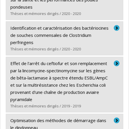
Grade :
Ph. D.
pondeuses
Lien vers le document dans Papyrus
Thèses et mémoires dirigés / 2020 - 2020
Graduate :
Denis, Éloïse
Identification et caractérisation des bactériocines
Cycle :
Master's
de souches commensales de Clostridium
Grade :
M. Sc.
perfringens
Lien vers le document dans Papyrus
Thèses et mémoires dirigés / 2020 - 2020
Graduate :
Deslauriers, Nicolas
Effet de l'arrêt du ceftiofur et son remplacement
Cycle :
Master's
par la lincomycine-spectinomycine sur les gènes
Grade :
M. Sc.
de bêta-lactamase à spectre étendu ESBL/AmpC
Lien vers le document dans Papyrus
et sur la multirésistance chez les Escherichia coli
provenant d'une chaîne de production aviaire
pyramidale
Thèses et mémoires dirigés / 2019 - 2019
Graduate :
Verrette, Luc
Optimisation des méthodes de démarrage dans
Cycle :
Master's
le dindonneau