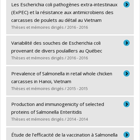
Graduate :
Parent, Eric
Les Escherichia coli pathogènes extra-intestinaux
Cycle :
Master's
(ExPEC) et la résistance aux antimicrobiens des
Grade :
M. Sc.
carcasses de poulets au détail au Vietnam
Lien vers le document dans Papyrus
Thèses et mémoires dirigés / 2016 - 2016
Graduate :
Sary, Kathleen
Variabilité des souches de Escherichia coli
Cycle :
Master's
provenant de divers poulaillers au Québec
Grade :
M. Sc.
Thèses et mémoires dirigés / 2016 - 2016
Lien vers le document dans Papyrus
Graduate :
Lanthier, Benoît
Prevalence of Salmonella in retail whole chicken
Cycle :
Master's
carcasses in Hanoi, Vietnam
Grade :
M. Sc.
Thèses et mémoires dirigés / 2015 - 2015
Lien vers le document dans Papyrus
Graduate :
Nguyen, Man Ha Anh
Production and immunogenicity of selected
Cycle :
Master's
proteins of Salmonella Enteritidis
Grade :
M. Sc.
Thèses et mémoires dirigés / 2014 - 2014
Lien vers le document dans Papyrus
Graduate :
Cui, Yun
Étude de l’efficacité de la vaccination à Salmonella