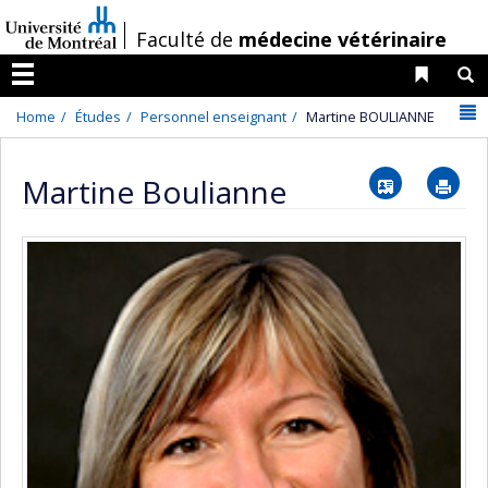
Passer
/
Faculté de
médecine vétérinaire
au
contenu
Liens 
R
Menu
N
Home
Études
Personnel enseignant
Martine BOULIANNE
Vcard
Im
Martine Boulianne