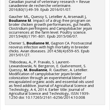
Canadian journal of veterinary research = Revue
Ann Letellier
,
Marie Archambault
,
Mariela Segura
,
canadienne de recherche veterinaire.
2016;80(1):49-59. Epub 2016/01/07.
Bernard Massie
,
Julie Arsenault
,
Géraldine Bazuin
,
Younès Chorfi
,
Laura Batista
,
Khyali Ram Mittal
,
Gaucher ML, Quessy S, Letellier A, Arsenault J,
Boulianne M
. Impact of a drug-free program on
François Malouin
,
Danuta Radzioch
,
Mary M
broiler chicken growth performances, gut health,
Clostridium perfringens and Campylobacter jejuni
Stevenson
,
Martin Chenier
,
Sebastien Faucher
,
Brian
occurrences at the farm level. Poultry science.
Geoffrey Talbot
,
Martin Brouillette
,
Marc Sirois
,
2015;94(8):1791-801. Epub 2015/06/07.
Charles Dozois
,
Donald F Niven
,
Roland Brousseau
,
Chenier S,
Boulianne M
, Gagnon CA. Postvaccinal
reovirus infection with high mortality in breeder
Marylene Kobisch
,
Ivan Robert Nabi
,
Daniel Grenier
,
chicks. Avian diseases. 2014;58(4):659-65. Epub
Denis Archambault
,
Serge Rivest
,
Caroline Duchaine
,
2015/01/27.
Steve Charette
,
Lucie M.T. Lamontagne
,
Mircea A.
Thibodeau, A., P. Fravalo, S. Laurent-
Mateescu
,
Martin Lessard
Lewandowski, N. Bergeron, E. Guévremont, S.
Quessy,
M. Boulianne
, R. Gauthier, A. Letellier.
Funding sources:
FRQNT/Fonds de recherche du
Modification of campylobacter jejuni broiler
colonization through an experimental blend of
Québec - Nature et technologies (FQRNT)
encapsulated organic acids and essential oils used
Grant programs:
PVXXXXXX-(RS) Programme de
as feed additive. Journal of Agricultural Science and
Technology, A 4, 2014. Earlier title: Journal of
regroupements stratégiques
Agricultural Science and Technology, ISSN 1939-
1250 doi: 10.17265/2161-6256/2014.10.008