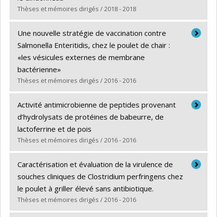
Grade :
M. Sc.
Thèses et mémoires dirigés / 2018 - 2018
Lien vers le document dans Papyrus
Graduate :
Caron Simard, Violette
Une nouvelle stratégie de vaccination contre
Cycle :
Master's
Salmonella Enteritidis, chez le poulet de chair :
Grade :
M. Sc.
«les vésicules externes de membrane
Lien vers le document dans Papyrus
bactérienne»
Thèses et mémoires dirigés / 2016 - 2016
Graduate :
Maduro, Lila
Activité antimicrobienne de peptides provenant
Cycle :
Master's
d’hydrolysats de protéines de babeurre, de
Grade :
M. Sc.
lactoferrine et de pois
Lien vers le document dans Papyrus
Thèses et mémoires dirigés / 2016 - 2016
Graduate :
Jean, Catherine
Caractérisation et évaluation de la virulence de
Cycle :
Master's
souches cliniques de Clostridium perfringens chez
Grade :
M. Sc.
le poulet à griller élevé sans antibiotique.
Lien vers le document dans Papyrus
Thèses et mémoires dirigés / 2016 - 2016