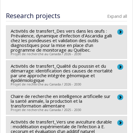
Graduate :
Frédette, Marie-Andrée
Cycle :
Master's
Research projects
Expand all
Grade :
M. Sc.
Lien vers le document dans Papyrus
Activités de transfert_Des vers dans les œufs :
Prévalence, dynamique d’infection d’Ascaridia galli
chez les pondeuses et validation des outils
diagnostiques pour la mise en place d’un
programme de monitorage au Québec.
Projet de recherche au Canada / 2026 - 2030
Activités de transfert_Qualité du poussin et du
Lead researcher :
Martine Boulianne
démarrage: identification des causes de mortalité
Co-researchers :
José Denis-Robichaud
par une approche intégrée génomique et
épidémiologique
Funding sources:
MAPAQ/Ministère de l'Agriculture,
Projet de recherche au Canada / 2026 - 2030
des Pêcheries et de l'Alimentation
Grant programs:
Chaire de recherche en intelligence artificielle sur
PVXXXXXX-Innovation bioalimentaire
Lead researcher :
Martine Boulianne
la santé animale, la production et la
2023-2028 - Volet 2: Recherche appliquée,
Funding sources:
MAPAQ/Ministère de l'Agriculture,
transformation alimentaire
Projet de recherche au Canada / 2025 - 2030
développement expérimental et adaptation
des Pêcheries et de l'Alimentation
technologique
Grant programs:
PVXXXXXX-Innovation bioalimentaire
Activités de transfert_Vers une aviculture durable
Lead researcher :
Pablo Valdes Donoso
2023-2028 - Volet 2: Recherche appliquée,
: modélisation expérimentale de l'infection à E.
Co-researchers :
Martine Boulianne
,
Émile Bouchard
,
cecorum et évaluation d'un additif naturel