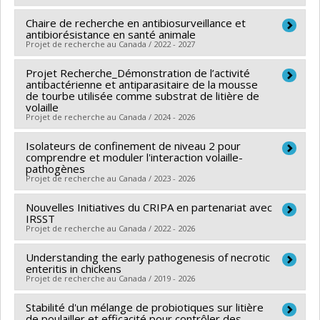
Fairbrother
,
Marie-Ève Lambert
,
Frédéric Sauvé
,
laitières de race du Québec
Chaire de recherche en antibiosurveillance et
Lead researcher :
Julie Arsenault
Mohamed Rhouma
Grant programs:
antibiorésistance en santé animale
Co-researchers :
Martine Boulianne
,
John Morris
Funding sources:
Projet de recherche au Canada / 2022 - 2027
PORCIMA
Fairbrother
,
Marie-Ève Lambert
,
Frédéric Sauvé
,
Grant programs:
Projet Recherche_Démonstration de l’activité
Funding sources:
Les Producteurs de lait de chèvre du
Mohamed Rhouma
antibactérienne et antiparasitaire de la mousse
Qc
Funding sources:
de tourbe utilisée comme substrat de litière de
Centre d'expertise en production
volaille
Grant programs:
ovine du Québec
Projet de recherche au Canada / 2024 - 2026
Grant programs:
Isolateurs de confinement de niveau 2 pour
Lead researcher :
Martine Boulianne
comprendre et moduler l'interaction volaille-
Funding sources:
MAPAQ/Ministère de l'Agriculture,
pathogènes
Projet de recherche au Canada / 2023 - 2026
des Pêcheries et de l'Alimentation
Grant programs:
PVXXXXXX-Innovation bioalimentaire
Nouvelles Initiatives du CRIPA en partenariat avec
Lead researcher :
Martine Boulianne
2023-2028 - Volet 2: Recherche appliquée,
IRSST
Funding sources:
FCI/Fondation canadienne pour
Projet de recherche au Canada / 2022 - 2026
développement expérimental et adaptation
l'innovation
technologique
Understanding the early pathogenesis of necrotic
Lead researcher :
Mariela Segura
Grant programs:
PVXXXXXX-Fonds des leaders
enteritis in chickens
Co-researchers :
Martine Boulianne
,
John Morris
Projet de recherche au Canada / 2019 - 2026
Fairbrother
,
Marcelo Gottschalk
,
France Daigle
,
Jean-
Stabilité d'un mélange de probiotiques sur litière
Lead researcher :
Martine Boulianne
Pierre Vaillancourt
,
Carl A. Gagnon
,
Francis Beaudry
,
de poulailler et efficacité pour contrôler des