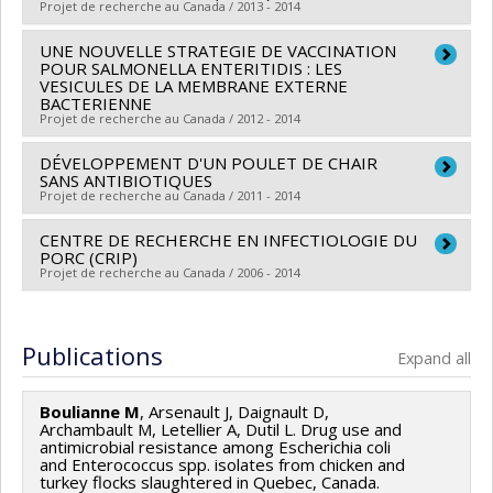
Funding sources:
MAPAQ/Ministère de l'Agriculture,
Projet de recherche au Canada / 2013 - 2014
des Pêcheries et de l'Alimentation
UNE NOUVELLE STRATEGIE DE VACCINATION
Lead researcher :
Josée Harel
Grant programs:
POUR SALMONELLA ENTERITIDIS : LES
Co-researchers :
Martine Boulianne
,
Sylvain Quessy
,
VESICULES DE LA MEMBRANE EXTERNE
BACTERIENNE
Mario Jacques
,
Daniel Dubreuil
,
John Morris
Projet de recherche au Canada / 2012 - 2014
Fairbrother
,
Marcelo Gottschalk
,
France Daigle
,
Sylvie D'Allaire
DÉVELOPPEMENT D'UN POULET DE CHAIR
,
Jérôme Del Castillo
,
Jean-Pierre
Lead researcher :
Martine Boulianne
SANS ANTIBIOTIQUES
Vaillancourt
,
Carl A. Gagnon
,
Ann Letellier
,
Philippe
Co-researchers :
Ann Letellier
Projet de recherche au Canada / 2011 - 2014
Fravalo
,
Marie Archambault
,
Mariela Segura
,
Julie
Funding sources:
MAPAQ/Ministère de l'Agriculture,
CENTRE DE RECHERCHE EN INFECTIOLOGIE DU
Lead researcher :
Martine Boulianne
Arsenault
,
Marie-Odile Benoit-Biancamano
,
Martin
des Pêcheries et de l'Alimentation
PORC (CRIP)
Funding sources:
Les Éleveurs de volailles du Québec
Chenier
,
Sebastien Faucher
,
Charles Dozois
,
Daniel
Grant programs:
Projet de recherche au Canada / 2006 - 2014
Grant programs:
Grenier
,
Denis Archambault
,
René Roy
,
Caroline
Lead researcher :
Josée Harel
Duchaine
,
Lucie M.T. Lamontagne
,
Mircea A.
Co-researchers :
Martine Boulianne
,
Sylvain Quessy
,
Publications
Mateescu
Expand all
Mario Jacques
,
Daniel Dubreuil
,
John Morris
Funding sources:
FRQNT/Fonds de recherche du
Fairbrother
,
Marcelo Gottschalk
,
Jean-Louis Schwartz
Québec - Nature et technologies (FQRNT)
Boulianne M
, Arsenault J, Daignault D,
,
France Daigle
,
Serge Messier
,
Michael Mourez
,
Archambault M, Letellier A, Dutil L. Drug use and
Grant programs:
PVXXXXXX-(RS) Programme de
antimicrobial resistance among Escherichia coli
Sylvie D'Allaire
,
Jérôme Del Castillo
,
Jean-Pierre
and Enterococcus spp. isolates from chicken and
regroupements stratégiques
turkey flocks slaughtered in Quebec, Canada.
Vaillancourt
,
Robert Prud'homme
,
Carl A. Gagnon
,