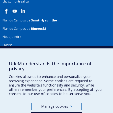
chuv.umontreal.ca
Plan du Campus de
Saint-Hyacinthe
Plan du Campus de
Rimouski
Nous joindre
English
Répertoire FMV
Plan du site
UdeM understands the importance of
privacy
Accessibilité
Cookies allow us to enhance and personalize your
Gabarits et image de marque
browsing experience. Some cookies are required to
ensure the website’s functionality and security, while
Agenda FMV & calendrier académique
others remember your preferences. By accepting all, you
consent to our use of cookies to better serve you.
La Faculté de médecine vétérinaire de l'Université de Montréal détient
l'agrément complet
de l'
AVMA
et est membre de l'
AAVMC
.
Manage cookies
>