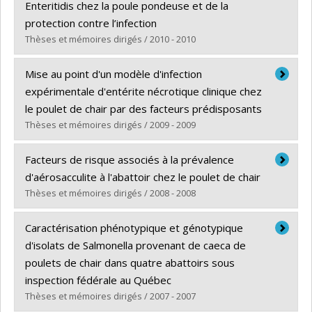
Cycle :
Master's
Enteritidis chez la poule pondeuse et de la
Grade :
M. Sc.
protection contre l’infection
Lien vers le document dans Papyrus
Thèses et mémoires dirigés / 2010 - 2010
Graduate :
Tran, Thi Quynh Lan
Mise au point d'un modèle d'infection
Cycle :
Doctoral
expérimentale d'entérite nécrotique clinique chez
Grade :
Ph. D.
le poulet de chair par des facteurs prédisposants
Lien vers le document dans Papyrus
Thèses et mémoires dirigés / 2009 - 2009
Graduate :
Bélanger, Mathieu
Facteurs de risque associés à la prévalence
Cycle :
Master's
d'aérosacculite à l'abattoir chez le poulet de chair
Grade :
M. Sc.
Thèses et mémoires dirigés / 2008 - 2008
Lien vers le document dans Papyrus
Graduate :
Ankouche, Rachid
Caractérisation phénotypique et génotypique
Cycle :
Master's
d'isolats de Salmonella provenant de caeca de
Grade :
M. Sc.
poulets de chair dans quatre abattoirs sous
Lien vers le document dans Papyrus
inspection fédérale au Québec
Thèses et mémoires dirigés / 2007 - 2007