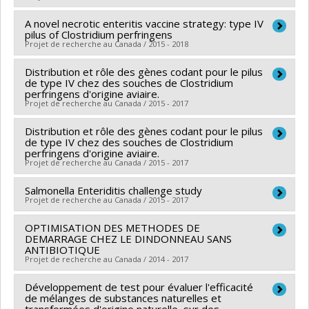
François Malouin
,
Martin Chenier
,
Sebastien Faucher
,
Funding sources:
Conseil De Recherche Avicoles Du
A novel necrotic enteritis vaccine strategy: type IV
Charles Dozois
,
Daniel Grenier
,
Denis Archambault
,
Lead researcher :
Martine Boulianne
Canada
pilus of Clostridium perfringens
René Roy
,
Caroline Duchaine
,
Steve Charette
,
Lucie
Funding sources:
Les Éleveurs de volailles du Québec ,
Grant programs:
Projet de recherche au Canada / 2015 - 2018
M.T. Lamontagne
,
Mircea A. Mateescu
,
Étienne
Conseil De Recherche Avicoles Du Canada
Distribution et rôle des gènes codant pour le pilus
Lead researcher :
Martine Boulianne
Yergeau
,
George Saji
Grant programs:
,
de type IV chez des souches de Clostridium
Co-researchers :
Marie Archambault
,
John Prescott
Funding sources:
FRQNT/Fonds de recherche du
perfringens d'origine aviaire.
Projet de recherche au Canada / 2015 - 2017
Funding sources:
Conseil De Recherche Avicoles Du
Québec - Nature et technologies (FQRNT)
Canada
Grant programs:
PVXXXXXX-(RS) Programme de
Distribution et rôle des gènes codant pour le pilus
Lead researcher :
Martine Boulianne
Grant programs:
de type IV chez des souches de Clostridium
regroupements stratégiques
Co-researchers :
Marie Archambault
,
John Prescott
perfringens d'origine aviaire.
Projet de recherche au Canada / 2015 - 2017
Funding sources:
Ministère Économie et Innovation ,
MITACS Inc.
Salmonella Enteriditis challenge study
Lead researcher :
Martine Boulianne
Grant programs:
Projet de recherche au Canada / 2015 - 2017
PVXXXXXX-Prog. soutien rech (PSR
Co-researchers :
Marie Archambault
,
John Prescott
v1B): Soutien à des projets rech. (Mitacs) , PVXXXXXX-
OPTIMISATION DES METHODES DE
Co-researchers :
Martine Boulianne
Stage Accélération Québec - MITACS
DEMARRAGE CHEZ LE DINDONNEAU SANS
Funding sources:
Les Producteurs d’œufs du Canada
ANTIBIOTIQUE
Projet de recherche au Canada / 2014 - 2017
Grant programs:
Développement de test pour évaluer l'efficacité
Lead researcher :
Martine Boulianne
de mélanges de substances naturelles et
Funding sources:
MAPAQ/Ministère de l'Agriculture,
transformées d'origine naturelle, sur des