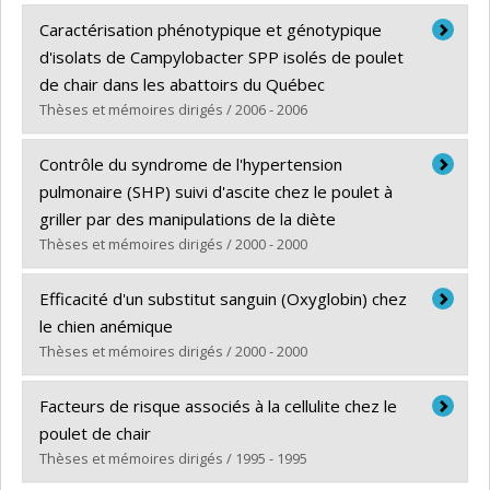
Graduate :
Gaucher, Marie-Lou
Caractérisation phénotypique et génotypique
Cycle :
Master's
d'isolats de Campylobacter SPP isolés de poulet
Grade :
M. Sc.
de chair dans les abattoirs du Québec
Lien vers le document dans Papyrus
Thèses et mémoires dirigés / 2006 - 2006
Graduate :
Normand, Valérie
Contrôle du syndrome de l'hypertension
Cycle :
Master's
pulmonaire (SHP) suivi d'ascite chez le poulet à
Grade :
M. Sc.
griller par des manipulations de la diète
Lien vers le document dans Papyrus
Thèses et mémoires dirigés / 2000 - 2000
Graduate :
Roch, Ghislaine
Efficacité d'un substitut sanguin (Oxyglobin) chez
Cycle :
Master's
le chien anémique
Grade :
M. Sc.
Thèses et mémoires dirigés / 2000 - 2000
Lien vers le document dans Papyrus
Graduate :
Kelly, Nancy
Facteurs de risque associés à la cellulite chez le
Cycle :
Master's
poulet de chair
Grade :
M. Sc.
Thèses et mémoires dirigés / 1995 - 1995
Lien vers le document dans Papyrus