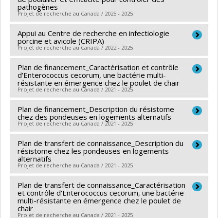
Funding sources:
CRSNG/Conseil de recherches en
Marie Archambault
pathogènes
,
Nancy Beauregard
,
Julie Arsenault
Projet de recherche au Canada / 2025 - 2025
sciences naturelles et génie du Canada (CRSNG)
,
Younès Chorfi
,
Marie-Odile Benoit-Biancamano
,
Grant programs:
PVX20965-(RGP) Programme de
Levon Abrahamyan
,
Christopher Fernandez Prada
,
Appui au Centre de recherche en infectiologie
Funding sources:
MITACS Inc.
subvention à la découverte individuelle ou de groupe
porcine et avicole (CRIPA)
Marcio Costa
,
Marie-Ève Lambert
,
Neda Barjesteh
,
Grant programs:
PVXXXXXX-Stage Accélération
Projet de recherche au Canada / 2022 - 2025
Marie-Lou Gaucher
,
Alexandre Thibodeau
,
Mohamed
Québec - MITACS
Plan de financement_Caractérisation et contrôle
Rhouma
,
Imourana Alassane-Kpembi
,
Nahuel
Funding sources:
Municipalité régionale de comté des
d'Enterococcus cecorum, une bactérie multi-
Fittipaldi
,
François Meurens
,
Maud de Lagarde
,
Maskoutains
résistante en émergence chez le poulet de chair
Projet de recherche au Canada / 2021 - 2025
François Malouin
,
Sebastien Faucher
,
Charles Dozois
,
Grant programs:
Xin Zhao
,
Denis Archambault
,
René Roy
,
Caroline
Plan de financement_Description du résistome
Lead researcher :
Martine Boulianne
Duchaine
,
Steve Charette
,
Mircea A. Mateescu
,
chez des pondeuses en logements alternatifs
Funding sources:
MAPAQ/Ministère de l'Agriculture,
Projet de recherche au Canada / 2021 - 2025
Steve Bourgault
,
Jennifer Ronholm
,
George Saji
,
des Pêcheries et de l'Alimentation
Martin Olivier
,
Michel Frenette
,
Jean-Philippe
Plan de transfert de connaissance_Description du
Lead researcher :
Martine Boulianne
Grant programs:
résistome chez les pondeuses en logements
Rocheleau
,
Marie-Pierre Létourneau-Montminy
,
Co-researchers :
Abdoulaye Banire Diallo
alternatifs
Sébastien Fournel
,
Maurice Doyon
,
Shiv O Prasher
,
Projet de recherche au Canada / 2021 - 2025
Funding sources:
MAPAQ/Ministère de l'Agriculture,
Paul Thomassin
,
Linda Saucier
,
Vincent Burrus
,
des Pêcheries et de l'Alimentation
Plan de transfert de connaissance_Caractérisation
Lead researcher :
Martine Boulianne
Jonathan Perreault
,
Marie-Joelle Brassard
,
Jamie
Grant programs:
et contrôle d'Enterococcus cecorum, une bactérie
Co-researchers :
Abdoulaye Banire Diallo
multi-résistante en émergence chez le poulet de
Dallaire
,
Charles Gauthier
,
Antony Vincent
,
Paul
chair
Funding sources:
MAPAQ/Ministère de l'Agriculture,
George
,
Laurent Chatel-Chaix
,
Marie-Hélène
Projet de recherche au Canada / 2021 - 2025