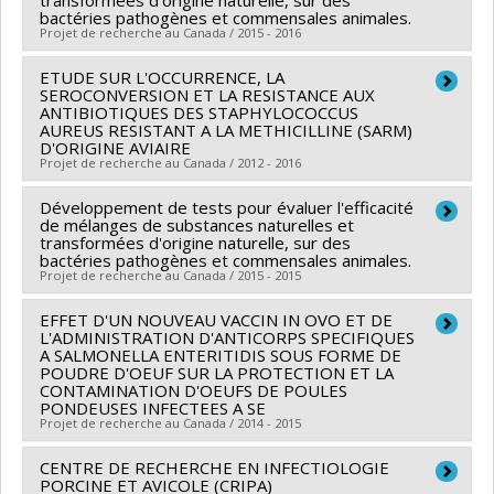
bactéries pathogènes et commensales animales.
des Pêcheries et de l'Alimentation
Projet de recherche au Canada / 2015 - 2016
Grant programs:
ETUDE SUR L'OCCURRENCE, LA
Lead researcher :
Martine Boulianne
SEROCONVERSION ET LA RESISTANCE AUX
Funding sources:
Ministère Économie et Innovation ,
ANTIBIOTIQUES DES STAPHYLOCOCCUS
AUREUS RESISTANT A LA METHICILLINE (SARM)
MITACS Inc.
D'ORIGINE AVIAIRE
Grant programs:
PVXXXXXX-Prog. soutien rech (PSR
Projet de recherche au Canada / 2012 - 2016
v1B): Soutien à des projets rech. (Mitacs) , PVXXXXXX-
Développement de tests pour évaluer l'efficacité
Lead researcher :
Marie Archambault
Stage Accélération Québec - MITACS
de mélanges de substances naturelles et
Co-researchers :
Martine Boulianne
,
Josée Harel
,
transformées d'origine naturelle, sur des
bactéries pathogènes et commensales animales.
François Malouin
Projet de recherche au Canada / 2015 - 2015
Funding sources:
MAPAQ/Ministère de l'Agriculture,
des Pêcheries et de l'Alimentation
EFFET D'UN NOUVEAU VACCIN IN OVO ET DE
Lead researcher :
Martine Boulianne
L'ADMINISTRATION D'ANTICORPS SPECIFIQUES
Grant programs:
A SALMONELLA ENTERITIDIS SOUS FORME DE
POUDRE D'OEUF SUR LA PROTECTION ET LA
CONTAMINATION D'OEUFS DE POULES
PONDEUSES INFECTEES A SE
Projet de recherche au Canada / 2014 - 2015
CENTRE DE RECHERCHE EN INFECTIOLOGIE
Lead researcher :
Martine Boulianne
PORCINE ET AVICOLE (CRIPA)