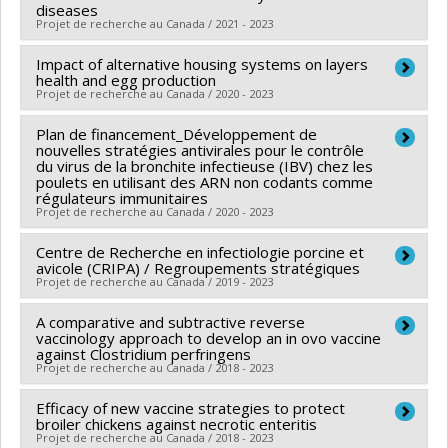
Funding sources:
MITACS Inc.
diseases
Projet de recherche au Canada / 2021 - 2023
Grant programs:
PVXXXXXX-Stage Accélération
Québec - MITACS
Impact of alternative housing systems on layers
Lead researcher :
Carl A. Gagnon
health and egg production
Co-researchers :
Martine Boulianne
,
Marcelo
Projet de recherche au Canada / 2020 - 2023
Gottschalk
,
Mariela Segura
,
Levon Abrahamyan
,
Plan de financement_Développement de
Lead researcher :
Martine Boulianne
Christopher Fernandez Prada
,
Neda Barjesteh
,
nouvelles stratégies antivirales pour le contrôle
Co-researchers :
Caroline Duchaine
,
Alexandra
Marie-Lou Gaucher
du virus de la bronchite infectieuse (IBV) chez les
,
Pablo Godoy
poulets en utilisant des ARN non codants comme
Harlander
,
Stéphane Godbout
Funding sources:
CRSNG/Conseil de recherches en
régulateurs immunitaires
Funding sources:
Les Producteurs d’œufs du Canada
Projet de recherche au Canada / 2020 - 2023
sciences naturelles et génie du Canada (CRSNG)
Grant programs:
Grant programs:
PVXXXXXX-(OIR) Outils et
Centre de Recherche en infectiologie porcine et
Lead researcher :
Neda Barjesteh
d'instruments de recherche (de 7 001 $ à 150 000 $)
avicole (CRIPA) / Regroupements stratégiques
Co-researchers :
Martine Boulianne
,
Carl A. Gagnon
Projet de recherche au Canada / 2019 - 2023
A comparative and subtractive reverse
Lead researcher :
Carl A. Gagnon
,
Mariela Segura
vaccinology approach to develop an in ovo vaccine
Co-researchers :
Martine Boulianne
,
Daniel Dubreuil
,
against Clostridium perfringens
Projet de recherche au Canada / 2018 - 2023
John Morris Fairbrother
,
Josée Harel
,
Marcelo
Gottschalk
,
France Daigle
,
Sylvie D'Allaire
,
Jean-
Efficacy of new vaccine strategies to protect
Lead researcher :
Martine Boulianne
Pierre Vaillancourt
broiler chickens against necrotic enteritis
,
Francis Beaudry
,
Philippe Fravalo
,
Co-researchers :
Faizal Careem
Projet de recherche au Canada / 2018 - 2023