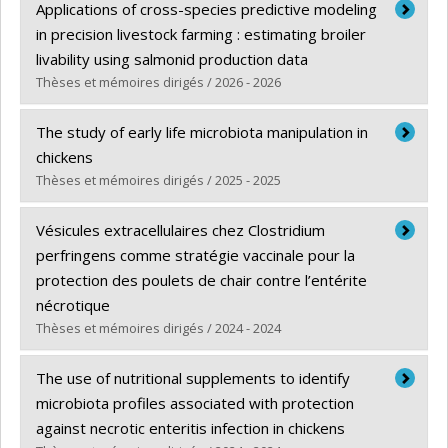
Graduate :
Chicoine, Megan
Applications of cross-species predictive modeling
Cycle :
Master's
in precision livestock farming : estimating broiler
Grade :
M. Sc.
livability using salmonid production data
Lien vers le document dans Papyrus
Thèses et mémoires dirigés / 2026 - 2026
Graduate :
Ghaffarzadeh Derakhshan, Rezwan
The study of early life microbiota manipulation in
Cycle :
Master's
chickens
Grade :
M. Sc.
Thèses et mémoires dirigés / 2025 - 2025
Lien vers le document dans Papyrus
Graduate :
Franco Garcia, Laura
Vésicules extracellulaires chez Clostridium
Cycle :
Doctoral
perfringens comme stratégie vaccinale pour la
Grade :
Ph. D.
protection des poulets de chair contre l’entérite
Lien vers le document dans Papyrus
nécrotique
Thèses et mémoires dirigés / 2024 - 2024
Graduate :
Guerrero Tinjaca, Laura Alejandra
The use of nutritional supplements to identify
Cycle :
Master's
microbiota profiles associated with protection
Grade :
M. Sc.
against necrotic enteritis infection in chickens