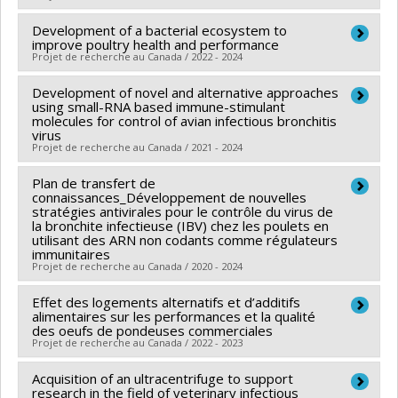
des Pêcheries et de l'Alimentation
Deschamps
,
Jacopo Profili
Grant programs:
Development of a bacterial ecosystem to
Lead researcher :
Martine Boulianne
Funding sources:
IRSST/Institut de recherche Robert-
improve poultry health and performance
Funding sources:
MAPAQ/Ministère de l'Agriculture,
Sauvé en santé et en sécurité du travail
Projet de recherche au Canada / 2022 - 2024
des Pêcheries et de l'Alimentation
Grant programs:
PVXXXXXX-Programme de recherche
Development of novel and alternative approaches
Funding sources:
Conseil De Recherche Avicoles Du
Grant programs:
using small-RNA based immune-stimulant
Canada
molecules for control of avian infectious bronchitis
virus
Grant programs:
Projet de recherche au Canada / 2021 - 2024
Plan de transfert de
Lead researcher :
Neda Barjesteh
connaissances_Développement de nouvelles
Co-researchers :
Martine Boulianne
,
Carl A. Gagnon
,
stratégies antivirales pour le contrôle du virus de
la bronchite infectieuse (IBV) chez les poulets en
Faizal Careem
utilisant des ARN non codants comme régulateurs
Funding sources:
Les Producteurs d’œufs du Canada
immunitaires
Projet de recherche au Canada / 2020 - 2024
Grant programs:
Effet des logements alternatifs et d’additifs
Lead researcher :
Neda Barjesteh
,
Carl A. Gagnon
alimentaires sur les performances et la qualité
Co-researchers :
Martine Boulianne
des oeufs de pondeuses commerciales
Projet de recherche au Canada / 2022 - 2023
Funding sources:
MAPAQ/Ministère de l'Agriculture,
des Pêcheries et de l'Alimentation
Acquisition of an ultracentrifuge to support
Lead researcher :
Martine Boulianne
Grant programs:
research in the field of veterinary infectious