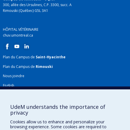
300, allée des Ursulines, C.P. 3300, succ. A
Rimouski (Québec) G5L 3A1
HÔPITAL VÉTÉRINAIRE
chuv.umontreal.ca
Plan du Campus de
Saint-Hyacinthe
Plan du Campus de
Rimouski
Nous joindre
English
Répertoire FMV
Plan du site
UdeM understands the importance of
privacy
Accessibilité
Cookies allow us to enhance and personalize your
Gabarits et image de marque
browsing experience. Some cookies are required to