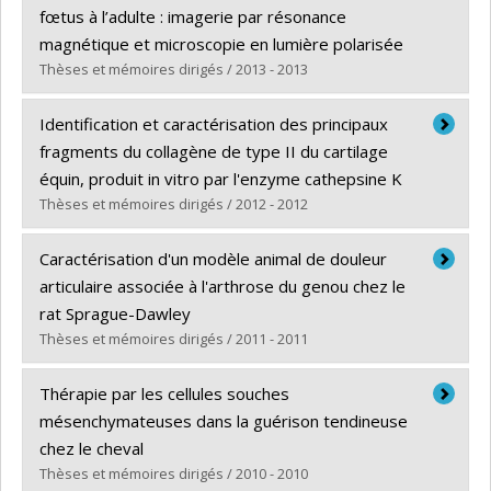
Cycle :
Master's
fœtus à l’adulte : imagerie par résonance
Grade :
M. Sc.
magnétique et microscopie en lumière polarisée
Thèses et mémoires dirigés / 2013 - 2013
Lien vers le document dans Papyrus
Graduate :
Cluzel, Caroline
Identification et caractérisation des principaux
Cycle :
Master's
fragments du collagène de type II du cartilage
Grade :
M. Sc.
équin, produit in vitro par l'enzyme cathepsine K
Thèses et mémoires dirigés / 2012 - 2012
Lien vers le document dans Papyrus
Graduate :
Théroux, Kathleen
Caractérisation d'un modèle animal de douleur
Cycle :
Master's
articulaire associée à l'arthrose du genou chez le
Grade :
M. Sc.
rat Sprague-Dawley
Lien vers le document dans Papyrus
Thèses et mémoires dirigés / 2011 - 2011
Graduate :
Ferland-Legault, Catherine Estelle
Thérapie par les cellules souches
Cycle :
Doctoral
mésenchymateuses dans la guérison tendineuse
Grade :
Ph. D.
chez le cheval
Thèses et mémoires dirigés / 2010 - 2010
Lien vers le document dans Papyrus