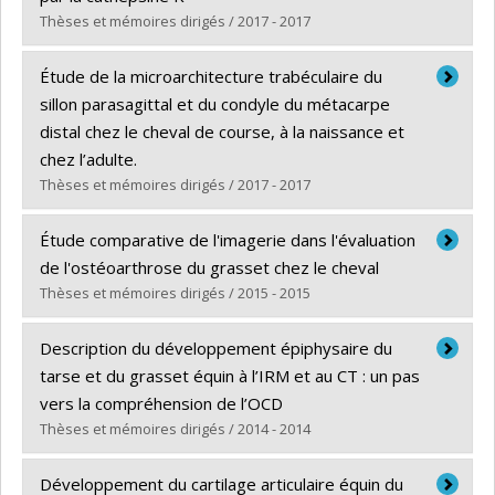
Grade :
M. Sc.
Thèses et mémoires dirigés / 2017 - 2017
Lien vers le document dans Papyrus
Graduate :
Noé, Beatriz
Étude de la microarchitecture trabéculaire du
Cycle :
Master's
sillon parasagittal et du condyle du métacarpe
Grade :
M. Sc.
distal chez le cheval de course, à la naissance et
Lien vers le document dans Papyrus
chez l’adulte.
Thèses et mémoires dirigés / 2017 - 2017
Graduate :
Anne-Archard, Nicolas
Étude comparative de l'imagerie dans l'évaluation
Cycle :
Master's
de l'ostéoarthrose du grasset chez le cheval
Grade :
M. Sc.
Thèses et mémoires dirigés / 2015 - 2015
Lien vers le document dans Papyrus
Graduate :
De Lasalle, Julie
Description du développement épiphysaire du
Cycle :
Master's
tarse et du grasset équin à l’IRM et au CT : un pas
Grade :
M. Sc.
vers la compréhension de l’OCD
Lien vers le document dans Papyrus
Thèses et mémoires dirigés / 2014 - 2014
Graduate :
Fontaine, Pascal
Développement du cartilage articulaire équin du