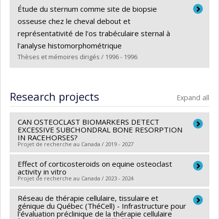
Graduate :
Bouré, Ludovic
Étude du sternum comme site de biopsie
Cycle :
Master's
osseuse chez le cheval debout et
Grade :
M. Sc.
représentativité de l'os trabéculaire sternal à
Lien vers le document dans Papyrus
l'analyse histomorphométrique
Thèses et mémoires dirigés / 1996 - 1996
Graduate :
Désévaux, Cyril
Cycle :
Master's
Research projects
Expand all
Grade :
M. Sc.
Lien vers le document dans Papyrus
CAN OSTEOCLAST BIOMARKERS DETECT
EXCESSIVE SUBCHONDRAL BONE RESORPTION
IN RACEHORSES?
Projet de recherche au Canada / 2019 - 2027
Effect of corticosteroids on equine osteoclast
Lead researcher :
Sheila Laverty
activity in vitro
Funding sources:
CRSNG/Conseil de recherches en
Projet de recherche au Canada / 2023 - 2024
sciences naturelles et génie du Canada (CRSNG)
Réseau de thérapie cellulaire, tissulaire et
Lead researcher :
Louis Kamus
Grant programs:
PVX20965-(RGP) Programme de
génique du Québec (ThéCell) - Infrastructure pour
Co-researchers :
Sheila Laverty
subvention à la découverte individuelle ou de groupe
l'évaluation préclinique de la thérapie cellulaire