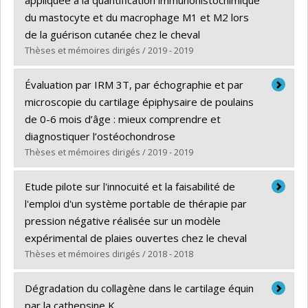
appliquée à la quantification immunohistochimique
Grade :
M. Sc.
du mastocyte et du macrophage M1 et M2 lors
Lien vers le document dans Papyrus
de la guérison cutanée chez le cheval
Thèses et mémoires dirigés / 2019 - 2019
Graduate :
Dubuc, Valérie
Évaluation par IRM 3T, par échographie et par
Cycle :
Master's
microscopie du cartilage épiphysaire de poulains
Grade :
M. Sc.
de 0-6 mois d’âge : mieux comprendre et
Lien vers le document dans Papyrus
diagnostiquer l’ostéochondrose
Thèses et mémoires dirigés / 2019 - 2019
Graduate :
Martel, Gabrielle
Etude pilote sur l'innocuité et la faisabilité de
Cycle :
Doctoral
l'emploi d'un système portable de thérapie par
Grade :
Ph. D.
pression négative réalisée sur un modèle
Lien vers le document dans Papyrus
expérimental de plaies ouvertes chez le cheval
Thèses et mémoires dirigés / 2018 - 2018
Graduate :
Kamus, Louis
Dégradation du collagène dans le cartilage équin
Cycle :
Master's
par la cathepsine K