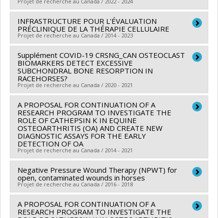
Projet de recherche au Canada / 2022 - 2024
Funding sources:
American College Veterinary
Surgeons Foundation
INFRASTRUCTURE POUR L'ÉVALUATION
Funding sources:
FRQS/Fonds de recherche du
Grant programs:
PRÉCLINIQUE DE LA THÉRAPIE CELLULAIRE
Québec - Santé (FRSQ)
Projet de recherche au Canada / 2014 - 2023
Grant programs:
PVXXXXXX-Réseaux thématiques de
Supplément COVID-19 CRSNG_CAN OSTEOCLAST
Co-researchers :
Sheila Laverty
recherche
BIOMARKERS DETECT EXCESSIVE
Funding sources:
FRQS/Fonds de recherche du
SUBCHONDRAL BONE RESORPTION IN
RACEHORSES?
Québec - Santé (FRSQ)
Projet de recherche au Canada / 2020 - 2021
Grant programs:
PVXXXXXX-Réseaux thématiques de
recherche
A PROPOSAL FOR CONTINUATION OF A
Funding sources:
CRSNG/Conseil de recherches en
RESEARCH PROGRAM TO INVESTIGATE THE
sciences naturelles et génie du Canada (CRSNG)
ROLE OF CATHEPSIN K IN EQUINE
OSTEOARTHRITIS (OA) AND CREATE NEW
Grant programs:
PVXXXXXX-Supplément à l’appui des
DIAGNOSTIC ASSAYS FOR THE EARLY
étudiants, des stagiaires postdoctoraux et du
DETECTION OF OA
Projet de recherche au Canada / 2014 - 2021
personnel de soutien à la recherche COVID-19
Negative Pressure Wound Therapy (NPWT) for
Lead researcher :
Sheila Laverty
open, contaminated wounds in horses
Funding sources:
CRSNG/Conseil de recherches en
Projet de recherche au Canada / 2016 - 2018
sciences naturelles et génie du Canada (CRSNG)
A PROPOSAL FOR CONTINUATION OF A
Lead researcher :
Christine Theoret
Grant programs:
PVX20965-(RGP) Programme de
RESEARCH PROGRAM TO INVESTIGATE THE
Co-researchers :
Sheila Laverty
,
Marie Archambault
,