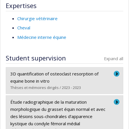
Expertises
Chirurgie vétérinaire
Cheval
Médecine interne équine
Student supervision
Expand all
3D quantification of osteoclast resorption of
equine bone in vitro
Thèses et mémoires dirigés / 2023 - 2023
Graduate :
Moreira Grass, Debora
Étude radiographique de la maturation
Cycle :
Master's
morphologique du grasset équin normal et avec
Grade :
M. Sc.
des lésions sous-chondrales d’apparence
Lien vers le document dans Papyrus
kystique du condyle fémoral médial