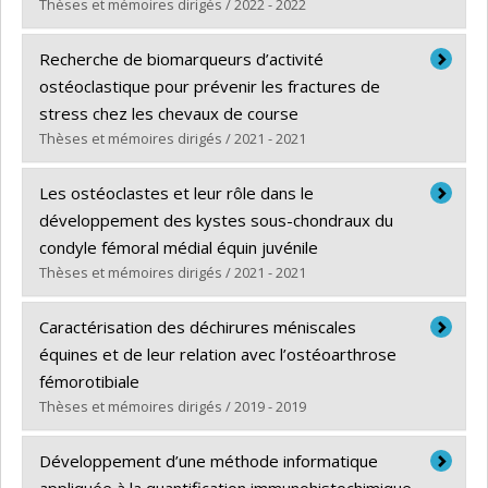
Thèses et mémoires dirigés / 2022 - 2022
Graduate :
Wadbled, Laure
Recherche de biomarqueurs d’activité
Cycle :
Master's
ostéoclastique pour prévenir les fractures de
Grade :
M. Sc.
stress chez les chevaux de course
Lien vers le document dans Papyrus
Thèses et mémoires dirigés / 2021 - 2021
Graduate :
Malek, Gwladys
Les ostéoclastes et leur rôle dans le
Cycle :
Master's
développement des kystes sous-chondraux du
Grade :
M. Sc.
condyle fémoral médial équin juvénile
Lien vers le document dans Papyrus
Thèses et mémoires dirigés / 2021 - 2021
Graduate :
Fortin-Trahan, Rosalie
Caractérisation des déchirures méniscales
Cycle :
Master's
équines et de leur relation avec l’ostéoarthrose
Grade :
M. Sc.
fémorotibiale
Lien vers le document dans Papyrus
Thèses et mémoires dirigés / 2019 - 2019
Graduate :
Dubuc, Julia
Développement d’une méthode informatique
Cycle :
Master's