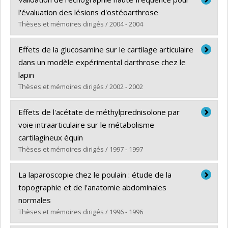
Cycle :
Master's
l'évaluation des lésions d'ostéoarthrose
Grade :
M. Sc.
Thèses et mémoires dirigés / 2004 - 2004
Lien vers le document dans Papyrus
Graduate :
Spriet, Mathieu
Effets de la glucosamine sur le cartilage articulaire
Cycle :
Master's
dans un modèle expérimental darthrose chez le
Grade :
M. Sc.
lapin
Lien vers le document dans Papyrus
Thèses et mémoires dirigés / 2002 - 2002
Graduate :
Tiraloche, Gabrielle
Effets de l'acétate de méthylprednisolone par
Cycle :
Master's
voie intraarticulaire sur le métabolisme
Grade :
M. Sc.
cartilagineux équin
Lien vers le document dans Papyrus
Thèses et mémoires dirigés / 1997 - 1997
Graduate :
Robion, Fabienne C.
La laparoscopie chez le poulain : étude de la
Cycle :
Master's
topographie et de l'anatomie abdominales
Grade :
M. Sc.
normales
Lien vers le document dans Papyrus
Thèses et mémoires dirigés / 1996 - 1996