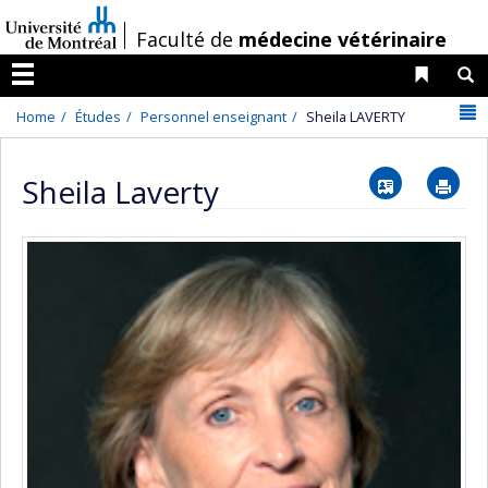
Passer
/
Faculté de
médecine vétérinaire
au
contenu
Liens 
R
Menu
N
Home
Études
Personnel enseignant
Sheila LAVERTY
Vcard
Im
Sheila Laverty