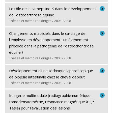
Graduate :
Bourzac, Céline
Le rôle de la cathepsine K dans le développement
Cycle :
Master's
de l'ostéoarthrose équine
Grade :
M. Sc.
Thèses et mémoires dirigés / 2008 - 2008
Lien vers le document dans Papyrus
Graduate :
Vinardell, Tatiana
Changements matriciels dans le cartilage de
Cycle :
Master's
l'épiphyse en développement : un événement
Grade :
M. Sc.
précoce dans la pathogénie de l'ostéochondrose
équine ?
Lien vers le document dans Papyrus
Thèses et mémoires dirigés / 2008 - 2008
Graduate :
Lecocq, Marie
Développement d'une technique laparoscopique
Cycle :
Master's
de biopsie intestinale chez le cheval debout
Grade :
M. Sc.
Thèses et mémoires dirigés / 2008 - 2008
Lien vers le document dans Papyrus
Graduate :
Schambourg, Morgane
Imagerie multimodale (radiographie numérique,
Cycle :
Master's
tomodensitométrie, résonance magnétique à 1,5
Grade :
M. Sc.
Tesla) pour l'évaluation des lésions