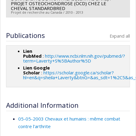
PROJET OSTEOCHONDROSE (OCD) CHEZ LE
recherche
du Québec
CHEVAL STANDARDBRED
Projet de recherche au Canada / 2010 - 2013
Grant programs:
Lead researcher :
Réjean Lefebvre
Co-researchers :
Sheila Laverty
,
Ignacio Raggio
Publications
Expand all
Funding sources:
MAPAQ/Ministère de l'Agriculture,
des Pêcheries et de l'Alimentation
Lien
Grant programs:
PubMed
:
http://www.ncbi.nlm.nih.gov/pubmed/?
term=Laverty+S%5BAuthor%5D
Lien Google
Scholar
:
https://scholar.google.ca/scholar?
hl=en&q=sheila+Laverty&btnG=&as_sdt=1%2C5&as_
Additional Information
05-05-2003 Chevaux et humains : même combat
contre l’arthrite