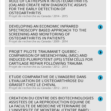
subvention à la découverte individuelle ou de groupe
ROLE OF CATHEPSIN K IN OSTEOARTHRITIS
(OA) AND CREATE NEW DIAGNOSTIC ASSAYS
Marilène Paquet
FOR THE EARLY DETECTION OF
Funding sources:
American College Veterinary
OSTEOARTHRITIS
Projet de recherche au Canada / 2014 - 2015
Surgeons Foundation
Grant programs:
DEVELOPING AN ECONOMIC INFRARED
Lead researcher :
Sheila Laverty
SPECTROSCOPY BASED APPROACH TO THE
Funding sources:
Innovation, Sciences et
SCREENING AND MONITORING OF
OSTEOARTHRITIS IN PATIENTS
Développement économique Canada , FRQNT/Fonds
Projet de recherche au Canada / 2009 - 2014
de recherche du Québec - Nature et technologies
(FQRNT)
PROJET PILOTE TRAUMANET QUEBEC -
Lead researcher :
Sheila Laverty
COMPARISON OF MESENCHYMAL (MSC) AND
Grant programs:
, PVXXXXXX-Stage Accélération
Co-researchers :
Christopher Riley
INDUCED PLURIPOTENT (IPS) STEM CELLS FOR
CARTILAGE REPAIR FOLLOWING TRAUMA
Quebec FRQ-NT et MITACS
Funding sources:
IRSC/Instituts de recherche en santé
Projet de recherche au Canada / 2012 - 2013
du Canada
Grant programs:
ETUDE COMPARATIVE DE L'IMAGERIE DANS
Lead researcher :
Sheila Laverty
L'EVALUATION DE L'OSTEOARTHROSE DU
Co-researchers :
Lawrence C. Smith
,
Edward Joseph
GRASSET CHEZ LE CHEVAL
Projet de recherche au Canada / 2012 - 2013
Harvey
Funding sources:
FRQS/Fonds de recherche du
CREATION DU CENTRE DES BIOTECHNOLOGIES
Lead researcher :
Kate Alexander
Québec - Santé (FRSQ)
ASSISTEES DE LA REPRODUCTION EQUINE DE
Co-researchers :
Sheila Laverty
LA FACULTE DE MEDECINE VETERINAIRE DE
Grant programs:
PVXXXXXX-Réseaux thématiques de
L'UNIVERSITE DE MONTREAL (CENTRE BARE) :
Funding sources:
Association des vétérinaires Équins