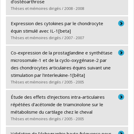
d'ostéoarthrose
Lien vers le document dans Papyrus
Thèses et mémoires dirigés / 2008 - 2008
Graduate :
Bouchgua, Maria
Expression des cytokines par le chondrocyte
Cycle :
Master's
équin stimulé avec IL-1[beta]
Grade :
M. Sc.
Thèses et mémoires dirigés / 2007 - 2007
Lien vers le document dans Papyrus
Graduate :
David, Florent
Co-expression de la prostaglandine e synthétase
Cycle :
Master's
microsomale-1 et de la cyclo-oxygénase-2 par
Grade :
M. Sc.
des chondrocytes articulaires équins suivant une
Lien vers le document dans Papyrus
stimulation par l'interleukine-1[bêta]
Thèses et mémoires dirigés / 2005 - 2005
Graduate :
Farley, Judith
Étude des effets d'injections intra-articulaires
Cycle :
Master's
répétées d'acétonide de triamcinolone sur le
Grade :
M. Sc.
métabolisme du cartilage chez le cheval
Lien vers le document dans Papyrus
Thèses et mémoires dirigés / 2005 - 2005
Graduate :
Céleste, Christophe
Validation de l'échographie haute fréquence pour