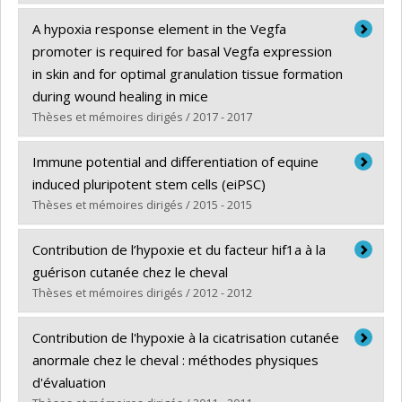
Graduate :
Kamus, Louis
A hypoxia response element in the Vegfa
Cycle :
Master's
promoter is required for basal Vegfa expression
Grade :
M. Sc.
in skin and for optimal granulation tissue formation
Lien vers le document dans Papyrus
during wound healing in mice
Thèses et mémoires dirigés / 2017 - 2017
Graduate :
Ciarlillo, Domenic
Immune potential and differentiation of equine
Cycle :
Master's
induced pluripotent stem cells (eiPSC)
Grade :
M. Sc.
Thèses et mémoires dirigés / 2015 - 2015
Lien vers le document dans Papyrus
Graduate :
Aguiar, Christie
Contribution de l’hypoxie et du facteur hif1a à la
Cycle :
Doctoral
guérison cutanée chez le cheval
Grade :
Ph. D.
Thèses et mémoires dirigés / 2012 - 2012
Lien vers le document dans Papyrus
Graduate :
Deschene, Karine
Contribution de l'hypoxie à la cicatrisation cutanée
Cycle :
Doctoral
anormale chez le cheval : méthodes physiques
Grade :
Ph. D.
d'évaluation