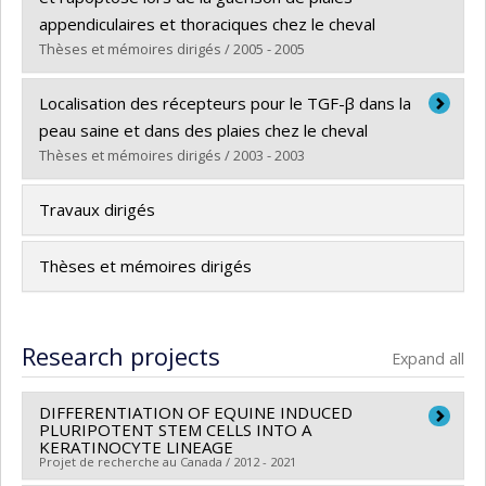
Grade :
M. Sc.
appendiculaires et thoraciques chez le cheval
Lien vers le document dans Papyrus
Thèses et mémoires dirigés / 2005 - 2005
Graduate :
Lepault, Élodie
Localisation des récepteurs pour le TGF-β dans la
Cycle :
Master's
peau saine et dans des plaies chez le cheval
Grade :
M. Sc.
Thèses et mémoires dirigés / 2003 - 2003
Lien vers le document dans Papyrus
Graduate :
De Martin, Isabelle
Travaux dirigés
Cycle :
Master's
Grade :
M. Sc.
Thèses et mémoires dirigés
Lien vers le document dans Papyrus
Research projects
Expand all
DIFFERENTIATION OF EQUINE INDUCED
PLURIPOTENT STEM CELLS INTO A
KERATINOCYTE LINEAGE
Projet de recherche au Canada / 2012 - 2021