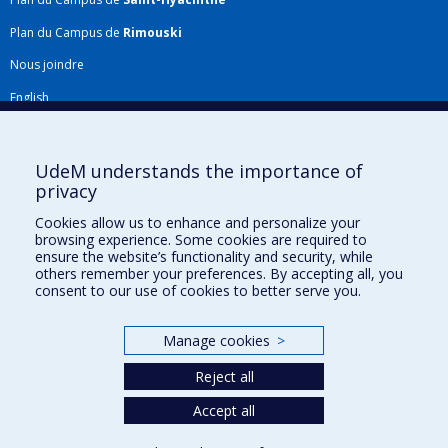
Plan du Campus de
Rimouski
Nous joindre
English
Répertoire FMV
Plan du site
UdeM understands the importance of
privacy
Accessibilité
Cookies allow us to enhance and personalize your
Gabarits et image de marque
browsing experience. Some cookies are required to
ensure the website’s functionality and security, while
Agenda FMV & calendrier académique
others remember your preferences. By accepting all, you
consent to our use of cookies to better serve you.
La Faculté de médecine vétérinaire de l'Université de Montréal détient
l'agrément complet
de l'
AVMA
et est membre de l'
AAVMC
.
Manage cookies
>
Reject all
Accept all