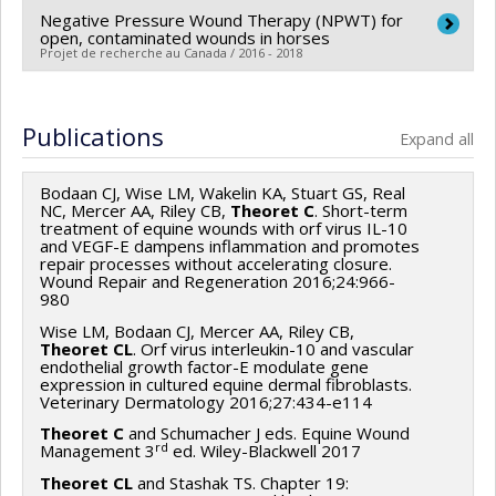
Negative Pressure Wound Therapy (NPWT) for
Lead researcher :
Christine Theoret
open, contaminated wounds in horses
Funding sources:
CRSNG/Conseil de recherches en
Projet de recherche au Canada / 2016 - 2018
sciences naturelles et génie du Canada (CRSNG)
Lead researcher :
Christine Theoret
Grant programs:
PVX20965-(RGP) Programme de
Co-researchers :
Sheila Laverty
,
Marie Archambault
,
Publications
subvention à la découverte individuelle ou de groupe
Expand all
Marilène Paquet
Funding sources:
American College Veterinary
Bodaan CJ, Wise LM, Wakelin KA, Stuart GS, Real
Surgeons Foundation
NC, Mercer AA, Riley CB,
Theoret C
. Short-term
treatment of equine wounds with orf virus IL-10
Grant programs:
and VEGF-E dampens inflammation and promotes
repair processes without accelerating closure.
Wound Repair and Regeneration 2016;24:966-
980
Wise LM, Bodaan CJ, Mercer AA, Riley CB,
Theoret CL
. Orf virus interleukin-10 and vascular
endothelial growth factor-E modulate gene
expression in cultured equine dermal fibroblasts.
Veterinary Dermatology 2016;27:434-e114
Theoret C
and Schumacher J eds. Equine Wound
rd
Management 3
ed. Wiley-Blackwell 2017
Theoret CL
and Stashak TS. Chapter 19: