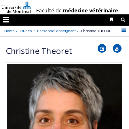
Passer
/
Faculté de
médecine vétérinaire
au
contenu
Liens 
R
Menu
N
Home
Études
Personnel enseignant
Christine THEORET
Vcard
Im
Christine Theoret