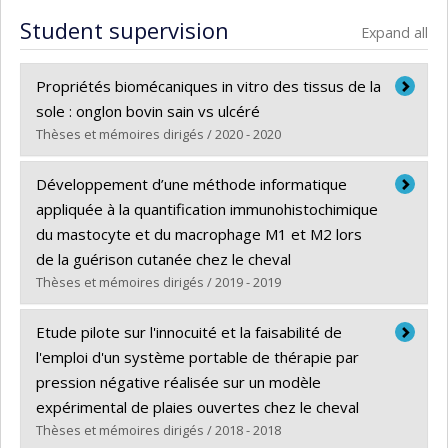
Student supervision
Expand all
Propriétés biomécaniques in vitro des tissus de la
sole : onglon bovin sain vs ulcéré
Thèses et mémoires dirigés / 2020 - 2020
Graduate :
Marchionatti, Emma
Développement d’une méthode informatique
Cycle :
Master's
appliquée à la quantification immunohistochimique
Grade :
M. Sc.
du mastocyte et du macrophage M1 et M2 lors
Lien vers le document dans Papyrus
de la guérison cutanée chez le cheval
Thèses et mémoires dirigés / 2019 - 2019
Graduate :
Dubuc, Valérie
Etude pilote sur l'innocuité et la faisabilité de
Cycle :
Master's
l'emploi d'un système portable de thérapie par
Grade :
M. Sc.
pression négative réalisée sur un modèle
Lien vers le document dans Papyrus
expérimental de plaies ouvertes chez le cheval
Thèses et mémoires dirigés / 2018 - 2018