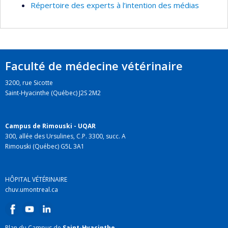
Répertoire des experts à l’intention des médias
Faculté de médecine vétérinaire
3200, rue Sicotte
Saint-Hyacinthe (Québec) J2S 2M2
Campus de Rimouski - UQAR
300, allée des Ursulines, C.P. 3300, succ. A
Rimouski (Québec) G5L 3A1
HÔPITAL VÉTÉRINAIRE
chuv.umontreal.ca
Plan du Campus de
Saint-Hyacinthe