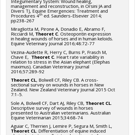
Integumentary System: Wound healing,
management and reconstruction, in Orsini JA and
Divers TJ, Equine Emergencies: Treatment and
th
Procedures 4
ed. Saunders-Elsevier 2014;
pp238-267
Miragliotta M, Pirone A, Donadio E, Abramo F,
Ricciardi M,
Theoret C
. Osteopontin expression
in healing wounds of horses and in human keloids.
Equine Veterinary Journal 2016;48:72-77
Vezina-Audette R, Herry C, Burns P, Frasch M,
Chave E,
Theoret C
. Heart rate variability in
relation to stress in the Asian elephant (Elephas
maximus). Canadian Veterinary Journal
2016;57:289-92
Theoret CL
, Bolwell CF, Riley CB. A cross-
sectional survey on wounds in horses in New
Zealand. New Zealand Veterinary Journal 2015 Oct
7:1-5.
Sole A, Bolwell CF, Dart AJ, Riley CB,
Theoret CL
.
Descriptive survey of wounds in horses
presented to Australian veterinarians. Australian
Equine Veterinarian 2015;34:68-74
Aguiar C, Therrien J, Lemire P, Segura M, Smith L,
Theoret CL
. Differentiation of equine induced