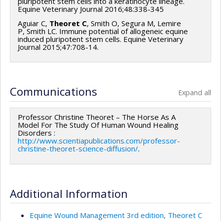
pluripotent stem cells into a keratinocyte lineage.
Equine Veterinary Journal 2016;48:338-345
Aguiar C,
Theoret C
, Smith O, Segura M, Lemire
P, Smith LC. Immune potential of allogeneic equine
induced pluripotent stem cells. Equine Veterinary
Journal 2015;47:708-14.
Communications
Expand all
Professor Christine Theoret – The Horse As A
Model For The Study Of Human Wound Healing
Disorders :
http://www.scientiapublications.com/professor-
christine-theoret-science-diffusion/
.
Additional Information
Equine Wound Management 3rd edition, Theoret C