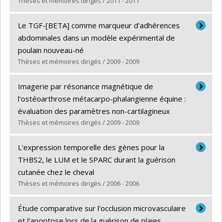
Thèses et mémoires dirigés / 2011 - 2011
Lien vers le document dans Papyrus
Graduate :
Celeste, Christophe J.
Le TGF-[BETA] comme marqueur d'adhérences
Cycle :
Doctoral
abdominales dans un modèle expérimental de
Grade :
Ph. D.
poulain nouveau-né
Thèses et mémoires dirigés / 2009 - 2009
Lien vers le document dans Papyrus
Graduate :
Hablani, Laurence Myriam
Imagerie par résonance magnétique de
Cycle :
Master's
l'ostéoarthrose métacarpo-phalangienne équine :
Grade :
M. Sc.
évaluation des paramètres non-cartilagineux
Thèses et mémoires dirigés / 2009 - 2009
Lien vers le document dans Papyrus
Graduate :
Olive, Julien
L'expression temporelle des gènes pour la
Cycle :
Master's
THBS2, le LUM et le SPARC durant la guérison
Grade :
M. Sc.
cutanée chez le cheval
Thèses et mémoires dirigés / 2006 - 2006
Lien vers le document dans Papyrus
Graduate :
Raphaël, Kevin
Étude comparative sur l'occlusion microvasculaire
Cycle :
Master's
et l'apoptose lors de la guérison de plaies