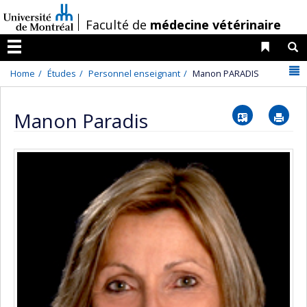
Passer
/
Faculté de
médecine vétérinaire
au
contenu
Liens 
R
Menu
N
Home
Études
Personnel enseignant
Manon PARADIS
Vcard
Im
Manon Paradis