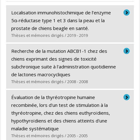
Localisation immunohistochimique de l’enzyme
5α-réductase type 1 et 3 dans la peau et la
prostate de chiens beagle en santé.
Thèses et mémoires dirigés / 2019 - 2019
Graduate :
Bernardi de Souza, Lucilene
Recherche de la mutation ABCB1-1 chez des
Cycle :
Master's
chiens exprimant des signes de toxicité
Grade :
M. Sc.
subchronique suite à l'administration quotidienne
Lien vers le document dans Papyrus
de lactones macrocycliques
Thèses et mémoires dirigés / 2008 - 2008
Graduate :
Bissonnette, Stéphane
Évaluation de la thyréotropine humaine
Cycle :
Master's
recombinée, lors d'un test de stimulation à la
Grade :
M. Sc.
thyréotropine, chez des chiens euthyroïdiens,
Lien vers le document dans Papyrus
hypothyroïdiens et des chiens atteints d'une
maladie systématique
Thèses et mémoires dirigés / 2005 - 2005