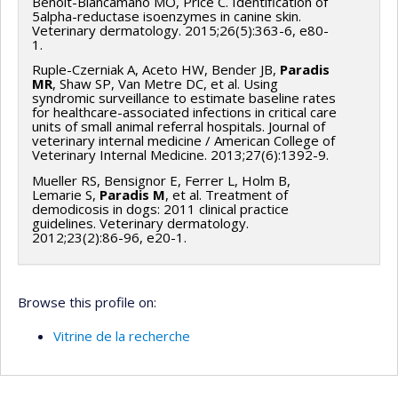
Benoit-Biancamano MO, Price C. Identification of
5alpha-reductase isoenzymes in canine skin.
Veterinary dermatology. 2015;26(5):363-6, e80-
1.
Ruple-Czerniak A, Aceto HW, Bender JB,
Paradis
MR
, Shaw SP, Van Metre DC, et al. Using
syndromic surveillance to estimate baseline rates
for healthcare-associated infections in critical care
units of small animal referral hospitals. Journal of
veterinary internal medicine / American College of
Veterinary Internal Medicine. 2013;27(6):1392-9.
Mueller RS, Bensignor E, Ferrer L, Holm B,
Lemarie S,
Paradis M
, et al. Treatment of
demodicosis in dogs: 2011 clinical practice
guidelines. Veterinary dermatology.
2012;23(2):86-96, e20-1.
Browse this profile on:
Vitrine de la recherche