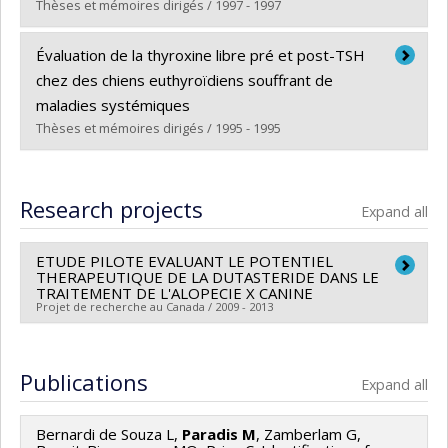
Lien vers le document dans Papyrus
Thèses et mémoires dirigés / 1997 - 1997
Graduate :
Jaham, Caroline de
Évaluation de la thyroxine libre pré et post-TSH
Cycle :
Master's
chez des chiens euthyroïdiens souffrant de
Grade :
M. Sc.
maladies systémiques
Lien vers le document dans Papyrus
Thèses et mémoires dirigés / 1995 - 1995
Graduate :
Pagé, Nadia
Cycle :
Master's
Research projects
Expand all
Grade :
M. Sc.
Lien vers le document dans Papyrus
ETUDE PILOTE EVALUANT LE POTENTIEL
THERAPEUTIQUE DE LA DUTASTERIDE DANS LE
TRAITEMENT DE L'ALOPECIE X CANINE
Projet de recherche au Canada / 2009 - 2013
Lead researcher :
Manon Paradis
Funding sources:
Canadian Academy of Veterinary
Publications
Expand all
Dermatology
Grant programs:
Bernardi de Souza L,
Paradis M
, Zamberlam G,