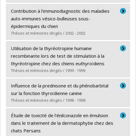
Graduate :
Fifle, Lyanne
Contribution à l'immunodiagnostic des maladies
Cycle :
Master's
auto-immunes vésico-bulleuses sous-
Grade :
M. Sc.
épidermiques du chien
Lien vers le document dans Papyrus
Thèses et mémoires dirigés / 2002 - 2002
Graduate :
Favrot, Claude
Utilisation de la thyréotropine humaine
Cycle :
Master's
recombinante lors de test de stimulation à la
Grade :
M. Sc.
thyréotropine chez des chiens euthyroïdiens
Lien vers le document dans Papyrus
Thèses et mémoires dirigés / 1999 - 1999
Graduate :
Sauvé, Frédéric
Influence de la prednisone et du phénobarbital
Cycle :
Master's
sur la fonction thyroïdienne canine
Grade :
M. Sc.
Thèses et mémoires dirigés / 1998 - 1998
Lien vers le document dans Papyrus
Graduate :
Daminet, Sylvie
Étude de toxicité de l'énilconazole en émulsion
Cycle :
Master's
dans le traitement de la dermatophytie chez des
Grade :
M. Sc.
chats Persans