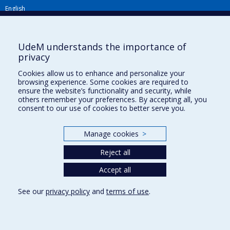
English
Répertoire FMV
Plan du site
UdeM understands the importance of
privacy
Accessibilité
Cookies allow us to enhance and personalize your
Gabarits et image de marque
browsing experience. Some cookies are required to
ensure the website’s functionality and security, while
Agenda FMV & calendrier académique
others remember your preferences. By accepting all, you
consent to our use of cookies to better serve you.
La Faculté de médecine vétérinaire de l'Université de Montréal détient
l'agrément complet
de l'
AVMA
et est membre de l'
AAVMC
.
Manage cookies
>
Reject all
Accept all
See our
privacy policy
and
terms of use
.
Privacy
Terms of use
Cookie Settings