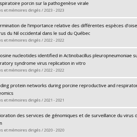
spiratoire porcin sur la pathogenèse virale
s et mémoires dirigés / 2023 - 2023
uate :
Burgher Pulgaron, Yaima
mination de l’importance relative des différentes espèces d’oise
 :
Doctoral
rus du Nil occidental dans le sud du Québec
e :
Ph. D.
s et mémoires dirigés / 2022 - 2022
 vers le document dans Papyrus
uate :
Taieb, Ludivine
sine nucleotides identified in Actinobacillus pleuropneumoniae s
 :
Master's
ratory syndrome virus replication in vitro
e :
M. Sc.
s et mémoires dirigés / 2022 - 2022
 vers le document dans Papyrus
uate :
Salmin, Abdulrahman Fuad
ding protein networks during porcine reproductive and respirato
 :
Master's
eomics
e :
M. Sc.
s et mémoires dirigés / 2021 - 2021
 vers le document dans Papyrus
uate :
Sanchez Mendoza, Laura
ioration des services de génomiques et de surveillance du virus
 :
Master's
n
e :
M. Sc.
s et mémoires dirigés / 2020 - 2020