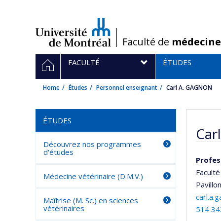
Passer
au
contenu
/
Faculté de
médecine
Navigation
HOME
FACULTÉ
ÉTUDES
principale
Home
Études
Personnel enseignant
Carl A. GAGNON
ÉTUDES
Car
Découvrez nos programmes
d'études
Profes
Faculté
Médecine vétérinaire (D.M.V.)
Pavillo
carl.a
Maîtrise (M. Sc.) en sciences
vétérinaires
514 34