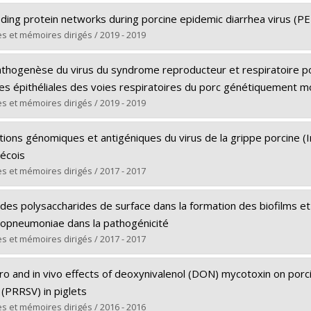
 vers le document dans Papyrus
uate :
Lalonde, Christian
ding protein networks during porcine epidemic diarrhea virus (PE
 :
Master's
s et mémoires dirigés / 2019 - 2019
e :
M. Sc.
uate :
Valle-Tejada, Camila Andrea
 vers le document dans Papyrus
athogenèse du virus du syndrome reproducteur et respiratoire 
 :
Master's
ules épithéliales des voies respiratoires du porc génétiquement
e :
M. Sc.
s et mémoires dirigés / 2019 - 2019
 vers le document dans Papyrus
uate :
Köszegi, Marika
tions génomiques et antigéniques du virus de la grippe porcine (In
 :
Master's
écois
e :
M. Sc.
s et mémoires dirigés / 2017 - 2017
 vers le document dans Papyrus
uate :
Mhamdi, Zeineb
des polysaccharides de surface dans la formation des biofilms et r
 :
Master's
ropneumoniae dans la pathogénicité
e :
M. Sc.
s et mémoires dirigés / 2017 - 2017
 vers le document dans Papyrus
uate :
Hathroubi, Skander
itro and in vivo effects of deoxynivalenol (DON) mycotoxin on po
 :
Doctoral
 (PRRSV) in piglets
e :
Ph. D.
s et mémoires dirigés / 2016 - 2016