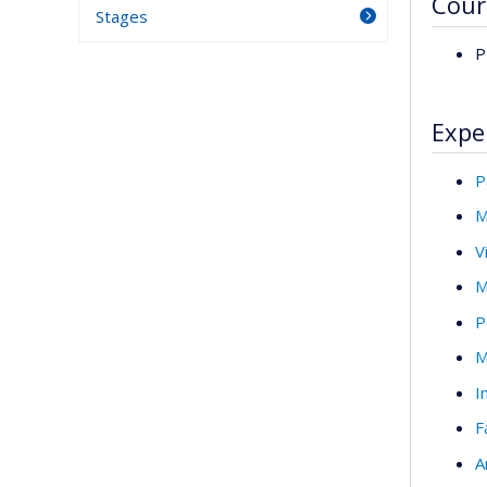
Cour
Stages
P
Expe
P
M
V
M
P
M
I
F
A