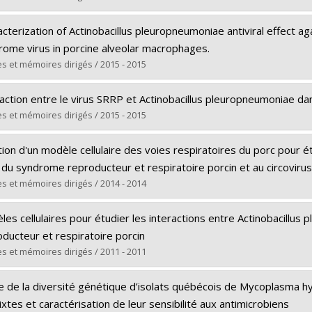
 vers le document dans Papyrus
uate :
Pinilla, Vicente
cterization of Actinobacillus pleuropneumoniae antiviral effect a
 :
Master's
rome virus in porcine alveolar macrophages.
e :
M. Sc.
s et mémoires dirigés / 2015 - 2015
 vers le document dans Papyrus
uate :
Hernandez Reyes, Yenney
action entre le virus SRRP et Actinobacillus pleuropneumoniae dans
 :
Master's
s et mémoires dirigés / 2015 - 2015
e :
M. Sc.
uate :
Ferreira Barbosa, Jérémy A.
 vers le document dans Papyrus
ion d'un modèle cellulaire des voies respiratoires du porc pour étu
 :
Master's
 du syndrome reproducteur et respiratoire porcin et au circovirus
e :
M. Sc.
s et mémoires dirigés / 2014 - 2014
 vers le document dans Papyrus
uate :
Alvarez, Fernando
es cellulaires pour étudier les interactions entre Actinobacillu
 :
Master's
ducteur et respiratoire porcin
e :
M. Sc.
s et mémoires dirigés / 2011 - 2011
 vers le document dans Papyrus
uate :
Lévesque, Cynthia
e de la diversité génétique d’isolats québécois de Mycoplasma h
 :
Master's
xtes et caractérisation de leur sensibilité aux antimicrobiens