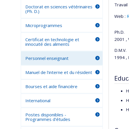
Travail 
Doctorat en sciences vétérinaires
(Ph. D.)
Web :
Microprogrammes
Ph.D.
2001 , 
Certificat en technologie et
innocuité des aliments
D.M.V.
1994 , 
Personnel enseignant
Manuel de l'interne et du résident
Educ
Bourses et aide financière
H
H
International
H
Postes disponibles -
Programmes d'études