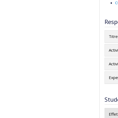
C
Resp
Titr
Activ
Activ
Exper
Stud
Effet