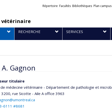
Liens
Répertoire
Facultés
Bibliothèques
Plan campus
externes
 vétérinaire
RECHERCHE
SERVICES
l A. Gagnon
seur titulaire
 de médecine vétérinaire - Département de pathologie et microb
n 3200, rue Sicotte - Aile A
office 3963
.gagnon@umontreal.ca
3-6111 #8681