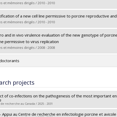
e :
M. Sc.
s et mémoires dirigés / 2010 - 2010
 vers le document dans Papyrus
uate :
Charlebois, Audrey
ification of a new cell line permissive to porcine reproductive a
 :
Master's
s et mémoires dirigés / 2010 - 2010
e :
M. Sc.
uate :
Jian-Jun, Jia
 vers le document dans Papyrus
tro and in vivo virulence evaluation of the new genotype of porcine
 :
Master's
line permissive to virus replication
e :
M. Sc.
s et mémoires dirigés / 2008 - 2008
 vers le document dans Papyrus
uate :
Music, Nedzad
doctorants
 :
Master's
e :
M. Sc.
 vers le document dans Papyrus
arch projects
t of co-infections on the pathogenesis of the most important end
e
 de recherche au Canada / 2025 - 2031
 Appui au Centre de recherche en infectiologie porcine et avicole
 researcher :
Carl A. Gagnon