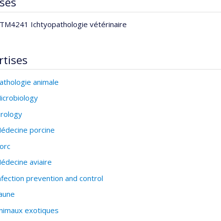
ses
TM4241 Ichtyopathologie vétérinaire
rtises
athologie animale
icrobiology
irology
édecine porcine
orc
édecine aviaire
nfection prevention and control
aune
nimaux exotiques