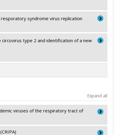
nd resporatory syndrome virus replication
 circovirus type 2 and identification of a new
Expand all
emic viruses of the respiratory tract of
 (CRIPA)