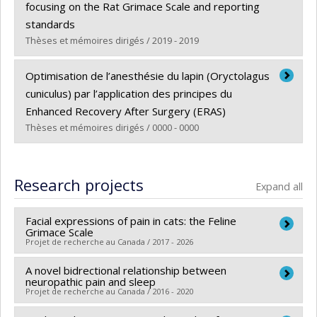
Cycle :
Master's
focusing on the Rat Grimace Scale and reporting
Grade :
M. Sc.
standards
Lien vers le document dans Papyrus
Thèses et mémoires dirigés / 2019 - 2019
Graduate :
Leung, Vivian
Optimisation de l’anesthésie du lapin (Oryctolagus
Cycle :
Doctoral
cuniculus) par l’application des principes du
Grade :
Ph. D.
Enhanced Recovery After Surgery (ERAS)
Lien vers le document dans Papyrus
Thèses et mémoires dirigés / 0000 - 0000
Graduate :
Rousseau-Blass, Frédérik
Cycle :
Master's
Research projects
Expand all
Grade :
M. Sc.
Lien vers le document dans Papyrus
Facial expressions of pain in cats: the Feline
Grimace Scale
Projet de recherche au Canada / 2017 - 2026
A novel bidrectional relationship between
Lead researcher :
Paulo Steagall
neuropathic pain and sleep
Co-researchers :
Daniel Pang
Projet de recherche au Canada / 2016 - 2020
Funding sources:
Zoetis