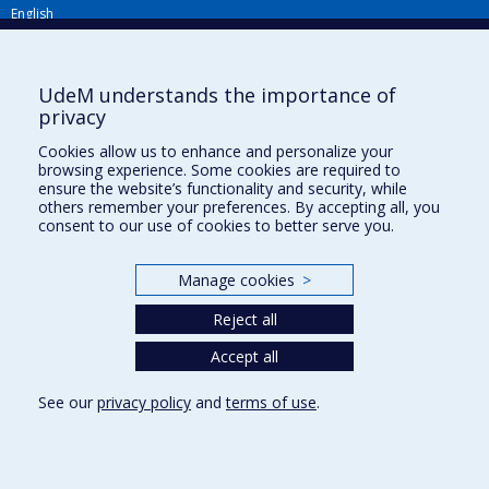
English
Répertoire FMV
Plan du site
UdeM understands the importance of
privacy
Accessibilité
Cookies allow us to enhance and personalize your
Gabarits et image de marque
browsing experience. Some cookies are required to
ensure the website’s functionality and security, while
Agenda FMV & calendrier académique
others remember your preferences. By accepting all, you
consent to our use of cookies to better serve you.
La Faculté de médecine vétérinaire de l'Université de Montréal détient
l'agrément complet
de l'
AVMA
et est membre de l'
AAVMC
.
Manage cookies
>
Reject all
Accept all
See our
privacy policy
and
terms of use
.
Privacy
Terms of use
Cookie Settings