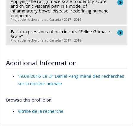
Applying the rat grimace scale to identify acute
Lead researcher :
Daniel Pang
Grant programs:
and chronic visceral pain in a model of
Funding sources:
CRSNG/Conseil de recherches en
inflammatory bowel disease: redefining humane
endpoints
sciences naturelles et génie du Canada (CRSNG)
Projet de recherche au Canada / 2017 - 2019
Grant programs:
PVX20965-(RGP) Programme de
subvention à la découverte individuelle ou de groupe
Facial expressions of pain in cats "Feline Grimace
Lead researcher :
Daniel Pang
Scale"
Funding sources:
American College of Laboratory
Projet de recherche au Canada / 2017 - 2018
Animal Medicine Foundation
Lead researcher :
Paulo Steagall
Grant programs:
Co-researchers :
Daniel Pang
Additional Information
Funding sources:
International Veterinaty Academy of
Pain Management (IVAPM) Foundation
19.09.2016 Le Dr Daniel Pang mène des recherches
Grant programs:
sur la douleur animale
Browse this profile on:
Vitrine de la recherche