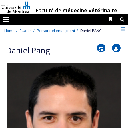
Passer
/
Faculté de
médecine vétérinaire
au
contenu
Liens 
R
Menu
N
Home
Études
Personnel enseignant
Daniel PANG
Vcard
Im
Daniel Pang