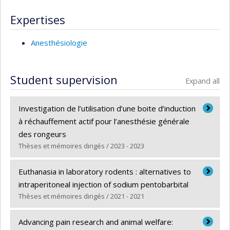
Expertises
Anesthésiologie
Student supervision
Expand all
Investigation de l’utilisation d’une boite d’induction
à réchauffement actif pour l’anesthésie générale
des rongeurs
Thèses et mémoires dirigés / 2023 - 2023
Graduate :
Rufiange, Maxime
Euthanasia in laboratory rodents : alternatives to
Cycle :
Master's
intraperitoneal injection of sodium pentobarbital
Grade :
M. Sc.
Thèses et mémoires dirigés / 2021 - 2021
Lien vers le document dans Papyrus
Graduate :
Laferriere, Colin
Advancing pain research and animal welfare: