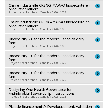
du Canada
Chaire industrielle CRSNG-MAPAQ biosécurité en
Lead researcher :
Simon Dufour
Grant programs:
PVXXXXXX-Subventions pour réunion,
production laitière
Co-researchers :
Jean-Philippe Roy
,
Sébastien
Projet de recherche au Canada / 2020 - 2025
planification et dissémination
Buczinski
,
David Francoz
,
Cécile Aenishaenslin
,
Chaire industrielle CRSNG-MAPAQ biosécurité en
Lead researcher :
Simon Dufour
Hélène Lardé
production laitière
Co-researchers :
Gilles Fecteau
,
Jean-Philippe Roy
,
Funding sources:
Projet de recherche au Canada / 2020 - 2025
MAPAQ/Ministère de l'Agriculture,
Manon Racicot
,
Cécile Aenishaenslin
des Pêcheries et de l'Alimentation
Biosecurity 2.0 for the modern Canadian dairy
Lead researcher :
Simon Dufour
Funding sources:
MAPAQ/Ministère de l'Agriculture,
Grant programs:
farm
Co-researchers :
Gilles Fecteau
,
Jean-Philippe Roy
,
des Pêcheries et de l'Alimentation , Université de
Projet de recherche au Canada / 2020 - 2025
Manon Racicot
,
Cécile Aenishaenslin
Montréal
Biosecurity 2.0 for the modern Canadian dairy
Lead researcher :
Simon Dufour
Grant programs:
,
farm
Co-researchers :
Gilles Fecteau
,
Jean-Philippe Roy
,
Projet de recherche au Canada / 2020 - 2025
Cécile Aenishaenslin
Biosecurity 2.0 for the modern Canadian dairy
Lead researcher :
Simon Dufour
Funding sources:
CRSNG/Conseil de recherches en
farm
Co-researchers :
Gilles Fecteau
,
Jean-Philippe Roy
,
sciences naturelles et génie du Canada (CRSNG)
Projet de recherche au Canada / 2020 - 2025
Cécile Aenishaenslin
Grant programs:
PVXXXXXX-Subventions Alliance
Designing One Health Governance for
Lead researcher :
Simon Dufour
Funding sources:
Novalait
Antimicrobial Stewardship Interventions
Co-researchers :
Gilles Fecteau
,
Jean-Philippe Roy
,
Grant programs:
Projet de recherche au Canada / 2022 - 2024
Cécile Aenishaenslin
Plan de financement // Développement, validation
Funding sources:
IRSC/Instituts de recherche en santé