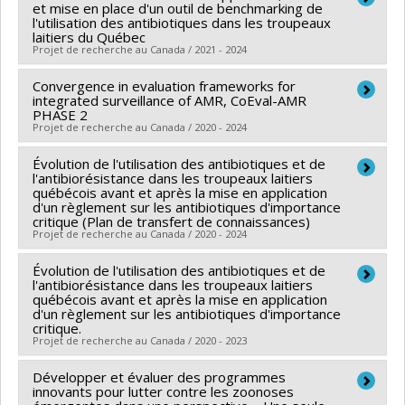
Funding sources:
Producteurs laitiers du Canada (Les)
et mise en place d'un outil de benchmarking de
du Canada
Grant programs:
l'utilisation des antibiotiques dans les troupeaux
laitiers du Québec
Grant programs:
PVXX5647-(MOP) Subvention de
Projet de recherche au Canada / 2021 - 2024
fonctionnement incluant les subventions de
fonctionnement programmatiques (général)
Convergence in evaluation frameworks for
Lead researcher :
Simon Dufour
integrated surveillance of AMR, CoEval-AMR
Co-researchers :
Jean-Philippe Roy
,
Sébastien
PHASE 2
Projet de recherche au Canada / 2020 - 2024
Buczinski
,
David Francoz
,
Cécile Aenishaenslin
,
Hélène Lardé
Évolution de l'utilisation des antibiotiques et de
Lead researcher :
Cécile Aenishaenslin
Funding sources:
l'antibiorésistance dans les troupeaux laitiers
MAPAQ/Ministère de l'Agriculture,
Co-researchers :
Mary Wiktorowicz
québécois avant et après la mise en application
des Pêcheries et de l'Alimentation
d'un règlement sur les antibiotiques d'importance
Funding sources:
IRSC/Instituts de recherche en santé
critique (Plan de transfert de connaissances)
Grant programs:
du Canada
Projet de recherche au Canada / 2020 - 2024
Grant programs:
PVXXXXXX-Subvention de réseau
Évolution de l'utilisation des antibiotiques et de
Lead researcher :
Jean-Philippe Roy
l'antibiorésistance dans les troupeaux laitiers
Co-researchers :
John Morris Fairbrother
,
Marie
québécois avant et après la mise en application
d'un règlement sur les antibiotiques d'importance
Archambault
,
Simon Dufour
,
David Francoz
,
Cécile
critique.
Aenishaenslin
Projet de recherche au Canada / 2020 - 2023
Funding sources:
MAPAQ/Ministère de l'Agriculture,
Développer et évaluer des programmes
Lead researcher :
Jean-Philippe Roy
des Pêcheries et de l'Alimentation
innovants pour lutter contre les zoonoses
Co-researchers :
John Morris Fairbrother
,
Marie