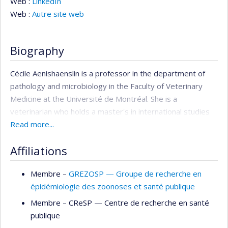
Web :
LinkedIn
Web :
Autre site web
Biography
Cécile Aenishaenslin is a professor in the department of
pathology and microbiology in the Faculty of Veterinary
Medicine at the Université de Montréal. She is a
veterinarian who holds a master's in international studies
(2009) and a doctorate in epidemiology (2015, Université
Read more...
de Montréal).
Affiliations
She also held a postdoctoral fellowship at the Centre for
Evaluative Health Research at McGill University (2018). Dr.
Membre –
GREZOSP — Groupe de recherche en
Aenishaenslin has worked internationally for several years
épidémiologie des zoonoses et santé publique
and with indigenous people in Canada. She co-founded the
Membre –
CReSP — Centre de recherche en santé
Groupe International Vétérinaire in the faculty of
publique
veterinary medicine at Université de Montréal and is doing