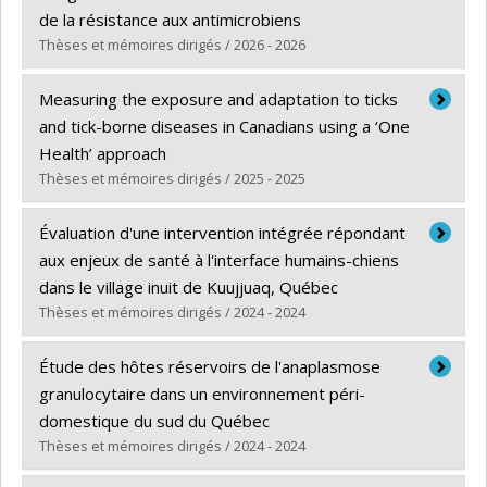
Grade :
Ph. D.
de la résistance aux antimicrobiens
Lien vers le document dans Papyrus
Thèses et mémoires dirigés / 2026 - 2026
Graduate :
Mediouni, Sarah
Measuring the exposure and adaptation to ticks
Cycle :
Doctoral
and tick-borne diseases in Canadians using a ‘One
Grade :
Ph. D.
Health’ approach
Lien vers le document dans Papyrus
Thèses et mémoires dirigés / 2025 - 2025
Graduate :
Bowser, Natasha
Évaluation d'une intervention intégrée répondant
Cycle :
Doctoral
aux enjeux de santé à l'interface humains-chiens
Grade :
Ph. D.
dans le village inuit de Kuujjuaq, Québec
Lien vers le document dans Papyrus
Thèses et mémoires dirigés / 2024 - 2024
Graduate :
Delesalle, Léa
Étude des hôtes réservoirs de l'anaplasmose
Cycle :
Doctoral
granulocytaire dans un environnement péri-
Grade :
Ph. D.
domestique du sud du Québec
Lien vers le document dans Papyrus
Thèses et mémoires dirigés / 2024 - 2024