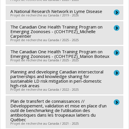
boursier : Junior 2
Bouchard
,
Jade Savage
Alliance - Mitacs Accélération , , , , , ,
A National Research Network in Lyme Disease
Lead researcher :
Ronald Labonté
Funding sources:
Fondation R. Howard Webster
Projet de recherche au Canada / 2019 - 2026
Co-researchers :
Cécile Aenishaenslin
Grant programs:
Funding sources:
IRSC/Instituts de recherche en santé
The Canadian One Health Training Program on
Lead researcher :
Kieran Moore
,
Robert Brison
Emerging Zoonoses - (COHTPEZ)_Michelle
du Canada
Co-researchers :
Cécile Aenishaenslin
Carpentier
Grant programs:
Projet de recherche au Canada / 2025 - 2025
PVXXXXXX-Subvention de réseau
Funding sources:
IRSC/Instituts de recherche en santé
du Canada
The Canadian One Health Training Program on
Lead researcher :
Jane Parmley
Grant programs:
Emerging Zoonoses - (COHTPEZ)_Manon Boiteux
PVXXXXXX-Subvention de réseau
Co-researchers :
Cécile Aenishaenslin
Projet de recherche au Canada / 2025 - 2025
Funding sources:
IRSC/Instituts de recherche en santé
Planning and developing Canadian intersectoral
Lead researcher :
Jane Parmley
du Canada
partnerships and knowledge sharing for
Co-researchers :
Cécile Aenishaenslin
Grant programs:
sustainable LD risk mitigation in peri-domestic
high-risk areas
Funding sources:
IRSC/Instituts de recherche en santé
Projet de recherche au Canada / 2022 - 2025
du Canada
Grant programs:
Plan de transfert de connaissances //
Lead researcher :
Jean-Philippe Rocheleau
Développement, validation et mise en place d'un
Co-researchers :
Cécile Aenishaenslin
,
Manisha
outil de benchmarking de l'utilisation des
antibiotiques dans les troupeaux laitiers du
Kulkarni
Québec
Funding sources:
IRSC/Instituts de recherche en santé
Projet de recherche au Canada / 2021 - 2025