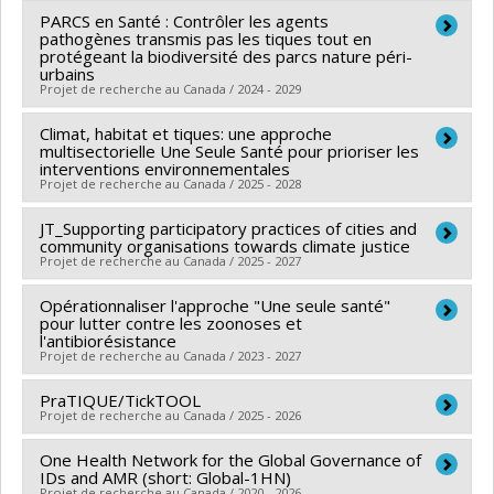
Grant programs:
PARCS en Santé : Contrôler les agents
PVXXXXXX-Subvention de formation
Lead researcher :
Cécile Aenishaenslin
Grant programs:
PVXXXXXX-Chaire d'excellence en
pathogènes transmis pas les tiques tout en
Co-researchers :
Jacques Brodeur
,
Patrick Leighton
,
recherche du Canada
protégeant la biodiversité des parcs nature péri-
urbains
Katrine Turgeon
,
Jean-Pierre Tremblay
Projet de recherche au Canada / 2024 - 2029
Funding sources:
SEPAQ/Société des établissements
de plein air du Québec , CIUSSS de l'Estrie - CHUS ,
Climat, habitat et tiques: une approche
Lead researcher :
Cécile Aenishaenslin
multisectorielle Une Seule Santé pour prioriser les
Ville de Saint-Bruno-de-Montarville , Ministère du
Co-researchers :
Jacques Brodeur
,
Patrick Leighton
,
interventions environnementales
Projet de recherche au Canada / 2025 - 2028
Développement durable, Environnement et Lutte
Katrine Turgeon
,
Jean-Pierre Tremblay
contre les changements climatiques , CRSNG/Conseil
JT_Supporting participatory practices of cities and
Lead researcher :
Patrick Leighton
de recherches en sciences naturelles et génie du
community organisations towards climate justice
Co-researchers :
Cécile Aenishaenslin
,
Jean-Philippe
Projet de recherche au Canada / 2025 - 2027
Canada (CRSNG) , SEPAQ/Société des établissements
Rocheleau
de plein air du Québec , MITACS Inc. , Agence de santé
Opérationnaliser l'approche "Une seule santé"
Funding sources:
IRSC/Instituts de recherche en santé
Funding sources:
FRQS/Fonds de recherche du
pour lutter contre les zoonoses et
publique du Canada , Ville de Sainte-Julie , Ville de
du Canada
Québec - Santé (FRSQ)
l'antibiorésistance
Montréal , Ouranos, Consortium sur la climatologie
Projet de recherche au Canada / 2023 - 2027
Grant programs:
PVXXXXXX-Subvention catalyseur
Grant programs:
PVXXXXXX-Programme bilatéral de
régionale et l'adaptation aux changements climatiques
recherche collaborative Québec-Communauté
PraTIQUE/TickTOOL
Lead researcher :
Cécile Aenishaenslin
, Ville de Longueuil , Agence de santé publique du
Projet de recherche au Canada / 2025 - 2026
française de Belgique (financement partagé entre les
Funding sources:
FRQS/Fonds de recherche du
Canada
fonds de recherche du Québec)
Québec - Santé (FRSQ)
One Health Network for the Global Governance of
Lead researcher :
Lucie Richard
Grant programs:
, , , , PVXXXXXX-Subventions Alliance
IDs and AMR (short: Global-1HN)
Grant programs:
PVXXXXXX-Bourse de chercheur-
Co-researchers :
Cécile Aenishaenslin
,
Catherine
- Mitacs Accélération , , PVXXXXXX-Subventions
Projet de recherche au Canada / 2020 - 2026