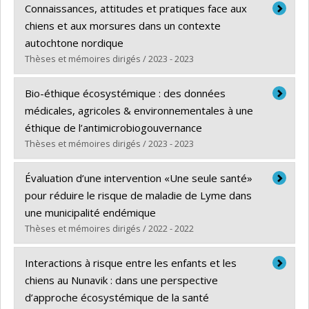
Graduate :
Audet-Legault, Raphaëlle
Connaissances, attitudes et pratiques face aux
Cycle :
Master's
chiens et aux morsures dans un contexte
Grade :
M. Sc.
autochtone nordique
Lien vers le document dans Papyrus
Thèses et mémoires dirigés / 2023 - 2023
Graduate :
Daigle, Laurence
Bio-éthique écosystémique : des données
Cycle :
Master's
médicales, agricoles & environnementales à une
Grade :
M. Sc.
éthique de l’antimicrobiogouvernance
Lien vers le document dans Papyrus
Thèses et mémoires dirigés / 2023 - 2023
Graduate :
Boudreau LeBlanc, Antoine
Évaluation d’une intervention «Une seule santé»
Cycle :
Doctoral
pour réduire le risque de maladie de Lyme dans
Grade :
Ph. D.
une municipalité endémique
Lien vers le document dans Papyrus
Thèses et mémoires dirigés / 2022 - 2022
Graduate :
Potes, Liliana
Interactions à risque entre les enfants et les
Cycle :
Master's
chiens au Nunavik : dans une perspective
Grade :
M. Sc.
d’approche écosystémique de la santé