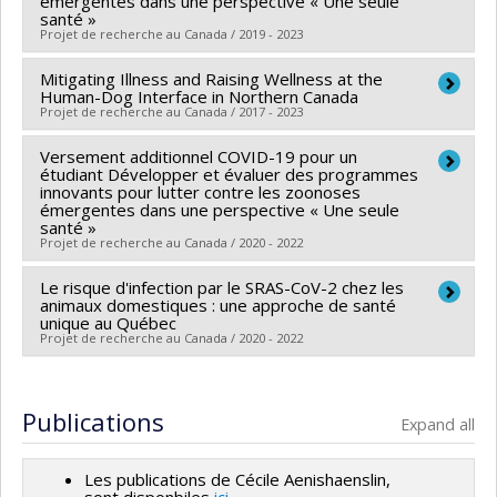
émergentes dans une perspective « Une seule
Grant programs:
santé »
Archambault
,
Simon Dufour
,
David Francoz
,
Cécile
Projet de recherche au Canada / 2019 - 2023
Aenishaenslin
Funding sources:
Mitigating Illness and Raising Wellness at the
MAPAQ/Ministère de l'Agriculture,
Lead researcher :
Cécile Aenishaenslin
Human-Dog Interface in Northern Canada
des Pêcheries et de l'Alimentation
Funding sources:
FRQS/Fonds de recherche du
Projet de recherche au Canada / 2017 - 2023
Grant programs:
Québec - Santé (FRSQ)
Versement additionnel COVID-19 pour un
Lead researcher :
André Ravel
Grant programs:
PVXXXXXX-Bourse de chercheur-
étudiant Développer et évaluer des programmes
Co-researchers :
Thora Martina Herrmann
,
Patrick
boursier : Junior 1
innovants pour lutter contre les zoonoses
émergentes dans une perspective « Une seule
Leighton
,
Christopher Fernandez Prada
,
Cécile
santé »
Aenishaenslin
,
Thomas Druetz
,
Francis Lévesque
,
Projet de recherche au Canada / 2020 - 2022
Johanne Saint-Charles
,
Sherilee Harper
,
Laine
Le risque d'infection par le SRAS-CoV-2 chez les
Lead researcher :
Cécile Aenishaenslin
Chanteloup
animaux domestiques : une approche de santé
Funding sources:
FRQS/Fonds de recherche du
unique au Québec
Funding sources:
IRSC/Instituts de recherche en santé
Projet de recherche au Canada / 2020 - 2022
Québec - Santé (FRSQ)
du Canada
Grant programs:
PVXXXXXX-Crédits de relance
Grant programs:
PVXXXXXX-(PJT) Subvention Projet
Funding sources:
Agence de santé publique du Canada
économique – Soutien chercheurs et chercheuses
Grant programs:
Publications
Expand all
Les publications de Cécile Aenishaenslin,
sont disponbiles
ici
.