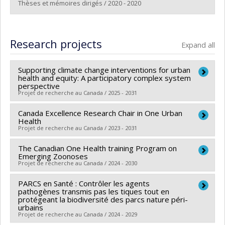
Lien vers le document dans Papyrus
Thèses et mémoires dirigés / 2020 - 2020
Graduate :
Gouin, Géraldine-Guy
Cycle :
Master's
Research projects
Expand all
Grade :
M. Sc.
Lien vers le document dans Papyrus
Supporting climate change interventions for urban
health and equity: A participatory complex system
perspective
Projet de recherche au Canada / 2025 - 2031
Canada Excellence Research Chair in One Urban
Lead researcher :
Yan Kestens
Health
Co-researchers :
Sébastien Lord
,
Liliana Perez
,
Cécile
Projet de recherche au Canada / 2023 - 2031
Aenishaenslin
,
Bouchra Nasri
,
Evelyne de Leeuw
,
The Canadian One Health training Program on
Lead researcher :
Evelyne de Leeuw
Marie-Christine Therrien
,
Daniel Fuller
Emerging Zoonoses
Co-researchers :
Louise Potvin
,
Michèle Bouchard
,
Funding sources:
Projet de recherche au Canada / 2024 - 2030
IRSC/Instituts de recherche en santé
Katherine Frohlich
,
Yan Kestens
,
Juan Torres
,
du Canada
PARCS en Santé : Contrôler les agents
Lead researcher :
Jane Parmley
Sébastien Lord
,
Cécile Aenishaenslin
,
Evelyne Brie
,
Grant programs:
PVXXXXXX-(PJT) Subvention Projet
pathogènes transmis pas les tiques tout en
Co-researchers :
Cécile Aenishaenslin
Martin Trépanier
protégeant la biodiversité des parcs nature péri-
urbains
Funding sources:
IRSC/Instituts de recherche en santé
Funding sources:
SPIIE/Secrétariat des programmes
Projet de recherche au Canada / 2024 - 2029
du Canada
interorganismes à l’intention des établissements