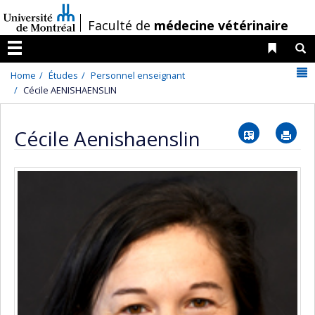
Passer
/
Faculté de
médecine vétérinaire
au
contenu
Liens 
R
Menu
N
Home
Études
Personnel enseignant
Cécile AENISHAENSLIN
Vcard
Im
Cécile Aenishaenslin