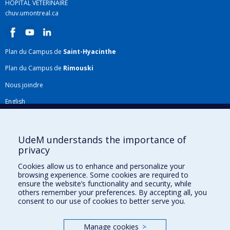
HÔPITAL VÉTÉRINAIRE
chuv.umontreal.ca
Plan du Campus de
Saint-Hyacinthe
Plan du Campus de
Rimouski
Nous joindre
English
Répertoire FMV
Plan du site
UdeM understands the importance of
privacy
Accessibilité
Cookies allow us to enhance and personalize your
Gabarits et image de marque
browsing experience. Some cookies are required to
ensure the website’s functionality and security, while
Agenda FMV & calendrier académique
others remember your preferences. By accepting all, you
consent to our use of cookies to better serve you.
La Faculté de médecine vétérinaire de l'Université de Montréal détient
l'agrément complet
de l'
AVMA
et est membre de l'
AAVMC
.
Manage cookies
>