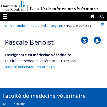
Passer
/
Faculté de
médecine vétérinaire
au
contenu
Liens 
R
Menu
N
Home
Études
Personnel enseignant
Pascale BENOIST
Vcard
Im
Pascale Benoist
Enseignante en médecine vétérinaire
Faculté de médecine vétérinaire - Direction
pascale.benoist@umontreal.ca
Faculté de médecine vétérinaire
3200, rue Sicotte