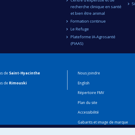
S
recherche clinique en santé
et bien être animal
Formation continue
Le Refuge
Plateforme IA-Agrosanté
(PIAAS)
us de
Saint-Hyacinthe
Nous joindre
us de
Rimouski
English
Répertoire FMV
Plan du site
Accessibilité
Gabarits et image de marque
Agenda FMV & calendrier acadé