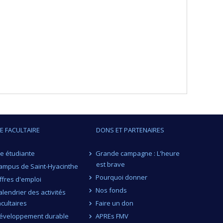
IE FACULTAIRE
DONS ET PARTENAIRES
ie étudiante
Grande campagne : L'heure
est brave
ampus de Saint-Hyacinthe
Pourquoi donner
ffres d'emploi
Nos fonds
alendrier des activités
acultaires
Faire un don
éveloppement durable
APREs FMV