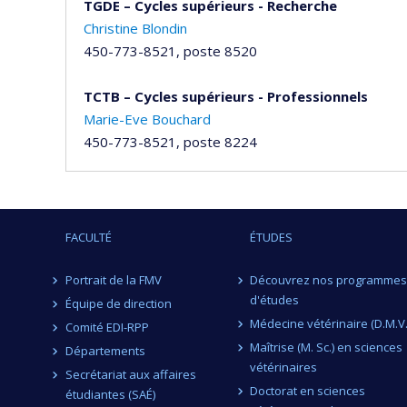
TGDE – Cycles supérieurs - Recherche
Christine Blondin
450-773-8521, poste 8520
TCTB – Cycles supérieurs - Professionnels
Marie-Eve Bouchard
450-773-8521, poste 8224
FACULTÉ
ÉTUDES
Portrait de la FMV
Découvrez nos programmes
d'études
Équipe de direction
Médecine vétérinaire (D.M.V.
Comité EDI-RPP
Maîtrise (M. Sc.) en sciences
Départements
vétérinaires
Secrétariat aux affaires
Doctorat en sciences
étudiantes (SAÉ)