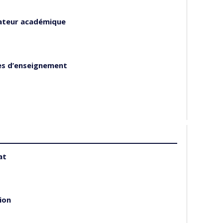
ateur académique
es d’enseignement
at
ion