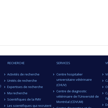
RECHERCHE
SERVICES
V
Activités de recherche
Centre hospitalier
V
universitaire vétérinaire
Unités de recherche
C
(CHUV)
)
Expertises de recherche
O
Centre de diagnostic
Ma recherche
C
vétérinaire de l'Université de
f
Scientifiques de la FMV
Montréal (CDVUM)
D
Les scientifiques qui recrutent
Centre d’expertise et de