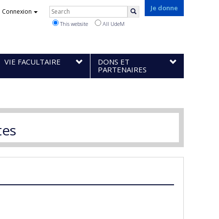
Rechercher
Je donne
Connexion
Search
This website
All UdeM
VIE FACULTAIRE
DONS ET
PARTENAIRES
tes