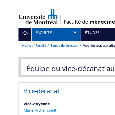
Passer
au
contenu
/
Faculté de
médecine
Navigation
HOME
FACULTÉ
ÉTUDES
principale
Home
Faculté
Équipe de direction
Vice-décanat aux aff
Équipe du vice-décanat au
Vice-décanat
Vice-doyenne
Marie Archambault