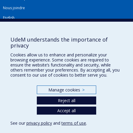
Nous joindre
English
Répertoire FMV
Plan du site
UdeM understands the importance of
privacy
Accessibilité
Cookies allow us to enhance and personalize your
Gabarits et image de marque
browsing experience. Some cookies are required to
ensure the website’s functionality and security, while
Agenda FMV & calendrier académique
others remember your preferences. By accepting all, you
consent to our use of cookies to better serve you.
La Faculté de médecine vétérinaire de l'Université de Montréal détient
l'agrément complet
de l'
AVMA
et est membre de l'
AAVMC
.
Manage cookies
>
Reject all
Accept all
See our
privacy policy
and
terms of use
.
Privacy