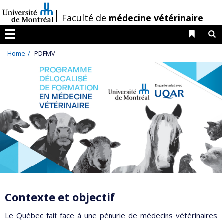
Passer
/
Faculté de
médecine vétérinaire
au
contenu
Liens 
R
Menu
Home
PDFMV
Contexte et objectif
Le Québec fait face à une pénurie de médecins vétérinaires