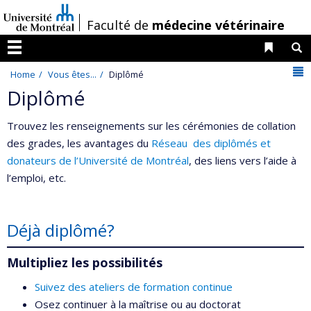
Passer
/
Faculté de
médecine vétérinaire
au
contenu
Liens 
R
Menu
N
Home
Vous êtes...
Diplômé
Diplômé
Trouvez les renseignements sur les cérémonies de collation
des grades, les avantages du
Réseau des diplômés et
donateurs de l’Université de Montréal
, des liens vers l’aide à
l’emploi, etc.
Déjà diplômé?
Multipliez les possibilités
Suivez des ateliers de formation continue
Osez continuer à la maîtrise ou au doctorat