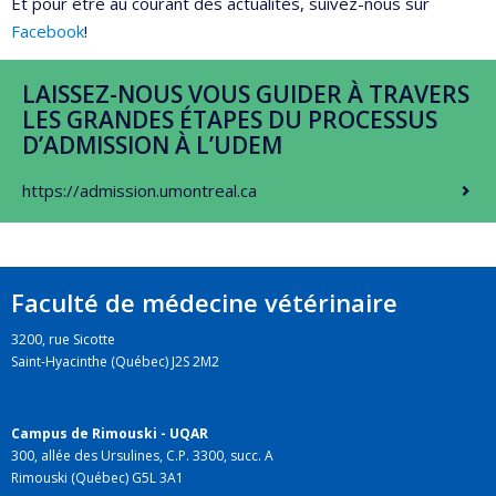
Et pour être au courant des actualités, suivez-nous sur
Facebook
!
LAISSEZ-NOUS VOUS GUIDER À TRAVERS
LES GRANDES ÉTAPES DU PROCESSUS
D’ADMISSION À L’UDEM
https://admission.umontreal.ca
Faculté de médecine vétérinaire
3200, rue Sicotte
Saint-Hyacinthe (Québec) J2S 2M2
Campus de Rimouski - UQAR
300, allée des Ursulines, C.P. 3300, succ. A
Rimouski (Québec) G5L 3A1