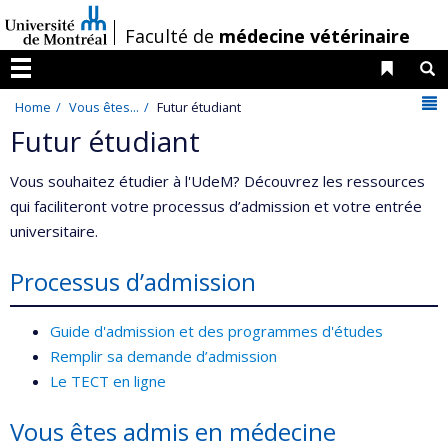
Passer
/
Faculté de
médecine vétérinaire
au
contenu
Liens 
R
Menu
N
Home
Vous êtes...
Futur étudiant
Futur étudiant
Vous souhaitez étudier à l'UdeM? Découvrez les ressources
qui faciliteront votre processus d’admission et votre entrée
universitaire.
Processus d’admission
Guide d'admission et des programmes d'études
Remplir sa demande d’admission
Le TECT en ligne
Vous êtes admis en médecine