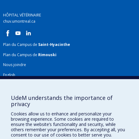
HÔPITAL VÉTÉRINAIRE
chuv.umontreal.ca
Plan du Campus de
Saint-Hyacinthe
Plan du Campus de
Rimouski
Nous joindre
English
Répertoire FMV
Plan du site
UdeM understands the importance of
privacy
Accessibilité
Cookies allow us to enhance and personalize your
Gabarits et image de marque
browsing experience. Some cookies are required to
ensure the website’s functionality and security, while
Agenda FMV & calendrier académique
others remember your preferences. By accepting all, you
consent to our use of cookies to better serve you.
La Faculté de médecine vétérinaire de l'Université de Montréal détient