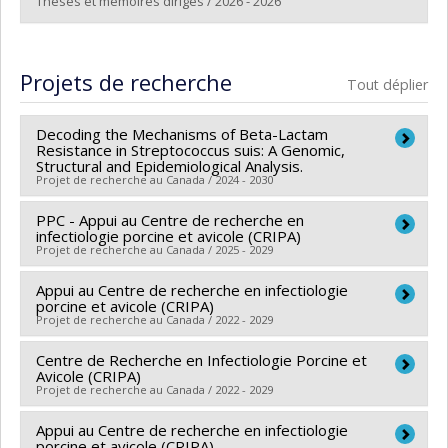
Thèses et mémoires dirigés / 2026 - 2026
Diplômé(e) :
Li, Kevin
Cycle :
Maîtrise
Projets de recherche
Tout déplier
Diplôme obtenu :
M. Sc.
Lien vers le document dans Papyrus
Decoding the Mechanisms of Beta-Lactam
Resistance in Streptococcus suis: A Genomic,
Structural and Epidemiological Analysis.
Projet de recherche au Canada / 2024 - 2030
PPC - Appui au Centre de recherche en
Sources de financement :
IRSC/Instituts de recherche
infectiologie porcine et avicole (CRIPA)
en santé du Canada
Projet de recherche au Canada / 2025 - 2029
Programmes de subvention :
PVXXXXXX-(PJT)
Appui au Centre de recherche en infectiologie
Chercheur principal :
Mariela Segura
Subvention Projet
porcine et avicole (CRIPA)
Co-chercheurs :
Martine Boulianne
,
John Morris
Projet de recherche au Canada / 2022 - 2029
Fairbrother
,
Marcelo Gottschalk
,
France Daigle
,
Jean-
Centre de Recherche en Infectiologie Porcine et
Chercheur principal :
Mariela Segura
Pierre Vaillancourt
,
Carl A. Gagnon
,
Francis Beaudry
,
Avicole (CRIPA)
Co-chercheurs :
Martine Boulianne
,
John Morris
Marie Archambault
Projet de recherche au Canada / 2022 - 2029
,
Nancy Beauregard
,
Julie Arsenault
Fairbrother
,
Marcelo Gottschalk
,
France Daigle
,
Jean-
,
Younès Chorfi
,
Marie-Odile Benoit-Biancamano
,
Appui au Centre de recherche en infectiologie
Chercheur principal :
Mariela Segura
Pierre Vaillancourt
,
Carl A. Gagnon
,
Francis Beaudry
,
Levon Abrahamyan
,
Christopher Fernandez Prada
,
porcine et avicole (CRIPA)