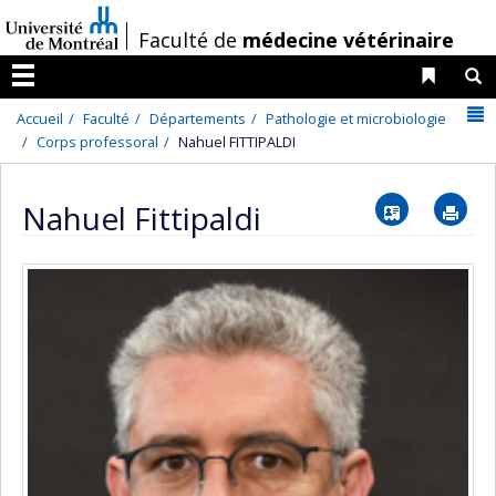
Passer
/
Faculté de
médecine vétérinaire
au
contenu
Liens 
R
Menu
N
Accueil
Faculté
Départements
Pathologie et microbiologie
Corps professoral
Nahuel FITTIPALDI
Vcard
Im
Nahuel Fittipaldi