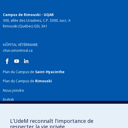
Deschamps
,
Jacopo Profili
Sources de financement :
IRSST/Institut de recherche
Campus de Rimouski - UQAR
Robert-Sauvé en santé et en sécurité du travail
300, allée des Ursulines, C.P. 3300, succ. A
Programmes de subvention :
PVXXXXXX-Programme
Rimouski (Québec) G5L 3A1
de recherche
HÔPITAL VÉTÉRINAIRE
chuv.umontreal.ca
Plan du Campus de
Saint-Hyacinthe
Plan du Campus de
Rimouski
Nous joindre
English
Répertoire FMV
Plan du site
L’UdeM reconnaît l’importance de
respecter la vie privée
Accessibilité