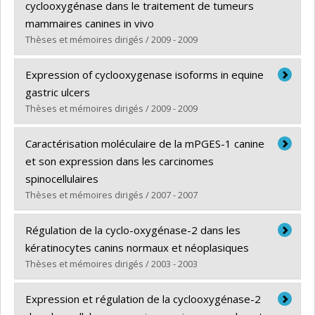
cyclooxygénase dans le traitement de tumeurs
mammaires canines in vivo
Thèses et mémoires dirigés / 2009 - 2009
Graduate :
Sonzogni-Desautels, Karine
Expression of cyclooxygenase isoforms in equine
Cycle :
Master's
gastric ulcers
Grade :
M. Sc.
Thèses et mémoires dirigés / 2009 - 2009
Lien vers le document dans Papyrus
Graduate :
Rodrigues, Natália
Caractérisation moléculaire de la mPGES-1 canine
Cycle :
Master's
et son expression dans les carcinomes
Grade :
M. Sc.
spinocellulaires
Lien vers le document dans Papyrus
Thèses et mémoires dirigés / 2007 - 2007
Graduate :
Fromont, Gabrielle
Régulation de la cyclo-oxygénase-2 dans les
Cycle :
Master's
kératinocytes canins normaux et néoplasiques
Grade :
M. Sc.
Thèses et mémoires dirigés / 2003 - 2003
Lien vers le document dans Papyrus
Graduate :
Pronovost, Nadia
Expression et régulation de la cyclooxygénase-2
Cycle :
Master's