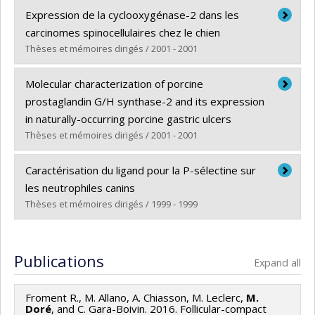
Graduate :
Tremblay, Claudine
Expression de la cyclooxygénase-2 dans les
Cycle :
Master's
carcinomes spinocellulaires chez le chien
Grade :
M. Sc.
Thèses et mémoires dirigés / 2001 - 2001
Lien vers le document dans Papyrus
Graduate :
Pestili de Almeida, Ellen Maria
Molecular characterization of porcine
Cycle :
Master's
prostaglandin G/H synthase-2 and its expression
Grade :
M. Sc.
in naturally-occurring porcine gastric ulcers
Lien vers le document dans Papyrus
Thèses et mémoires dirigés / 2001 - 2001
Graduate :
Lajoie, Stéphane
Caractérisation du ligand pour la P-sélectine sur
Cycle :
Master's
les neutrophiles canins
Grade :
M. Sc.
Thèses et mémoires dirigés / 1999 - 1999
Lien vers le document dans Papyrus
Graduate :
Brodeur, Hélène
Cycle :
Master's
Publications
Expand all
Grade :
M. Sc.
Lien vers le document dans Papyrus
Froment R., M. Allano, A. Chiasson, M. Leclerc,
M.
Doré
, and C. Gara-Boivin. 2016. Follicular-compact