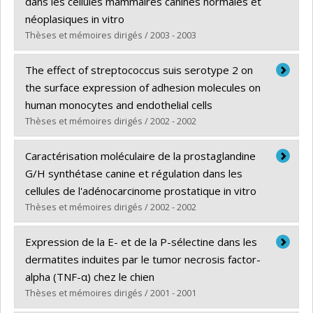
dans les cellules mammaires canines normales et
Grade :
M. Sc.
néoplasiques in vitro
Lien vers le document dans Papyrus
Thèses et mémoires dirigés / 2003 - 2003
Graduate :
Brunelle, Mélanie
The effect of streptococcus suis serotype 2 on
Cycle :
Master's
the surface expression of adhesion molecules on
Grade :
M. Sc.
human monocytes and endothelial cells
Lien vers le document dans Papyrus
Thèses et mémoires dirigés / 2002 - 2002
Graduate :
Al-Numani, Dina
Caractérisation moléculaire de la prostaglandine
Cycle :
Master's
G/H synthétase canine et régulation dans les
Grade :
M. Sc.
cellules de l'adénocarcinome prostatique in vitro
Lien vers le document dans Papyrus
Thèses et mémoires dirigés / 2002 - 2002
Graduate :
Boutemmine, Djamila
Expression de la E- et de la P-sélectine dans les
Cycle :
Master's
dermatites induites par le tumor necrosis factor-
Grade :
M. Sc.
alpha (TNF-α) chez le chien
Lien vers le document dans Papyrus
Thèses et mémoires dirigés / 2001 - 2001