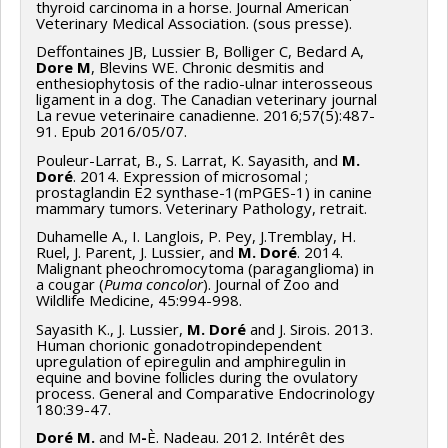
thyroid carcinoma in a horse. Journal American
Veterinary Medical Association. (sous presse).
Deffontaines JB, Lussier B, Bolliger C, Bedard A,
Dore M
, Blevins WE. Chronic desmitis and
enthesiophytosis of the radio-ulnar interosseous
ligament in a dog. The Canadian veterinary journal
La revue veterinaire canadienne. 2016;57(5):487-
91. Epub 2016/05/07.
Pouleur-Larrat, B., S. Larrat, K. Sayasith, and
M.
Doré
. 2014. Expression of microsomal ;
prostaglandin E2 synthase-1(mPGES-1) in canine
mammary tumors. Veterinary Pathology, retrait.
Duhamelle A., I. Langlois, P. Pey, J.Tremblay, H.
Ruel, J. Parent, J. Lussier, and
M. Doré
. 2014.
Malignant pheochromocytoma (paraganglioma) in
a cougar (
Puma concolor
). Journal of Zoo and
Wildlife Medicine, 45:994-998.
Sayasith K., J. Lussier,
M. Doré
and J. Sirois. 2013.
Human chorionic gonadotropindependent
upregulation of epiregulin and amphiregulin in
equine and bovine follicles during the ovulatory
process. General and Comparative Endocrinology
180:39-47.
Doré M.
and M
-
È. Nadeau. 2012. Intérêt des