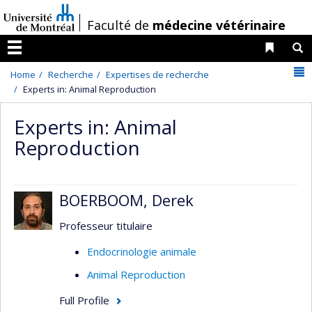
Passer
/
Faculté de
médecine vétérinaire
au
contenu
Liens 
R
Menu
N
Home
Recherche
Expertises de recherche
Experts in: Animal Reproduction
Experts in: Animal
Reproduction
BOERBOOM, Derek
Professeur titulaire
Endocrinologie animale
Animal Reproduction
Full Profile