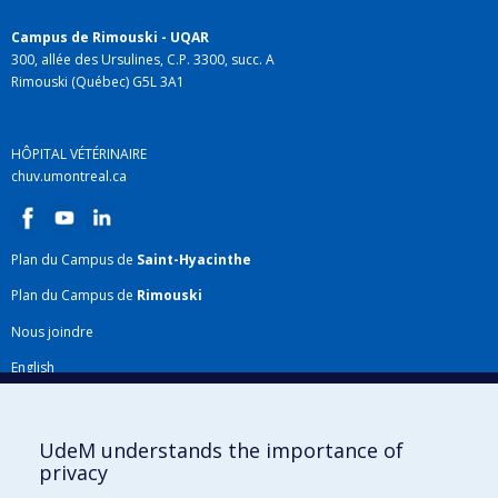
Campus de Rimouski - UQAR
300, allée des Ursulines, C.P. 3300, succ. A
Rimouski (Québec) G5L 3A1
HÔPITAL VÉTÉRINAIRE
chuv.umontreal.ca
Plan du Campus de
Saint-Hyacinthe
Plan du Campus de
Rimouski
Nous joindre
English
Répertoire FMV
Plan du site
UdeM understands the importance of
privacy
Accessibilité