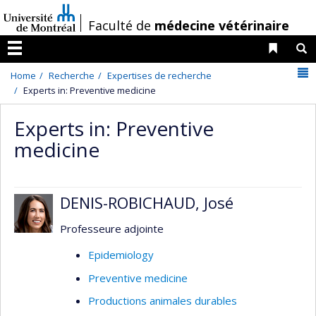
Passer
/
Faculté de
médecine vétérinaire
au
contenu
Liens 
R
Menu
N
Home
Recherche
Expertises de recherche
Experts in: Preventive medicine
Experts in: Preventive
medicine
DENIS-ROBICHAUD, José
Professeure adjointe
Epidemiology
Preventive medicine
Productions animales durables