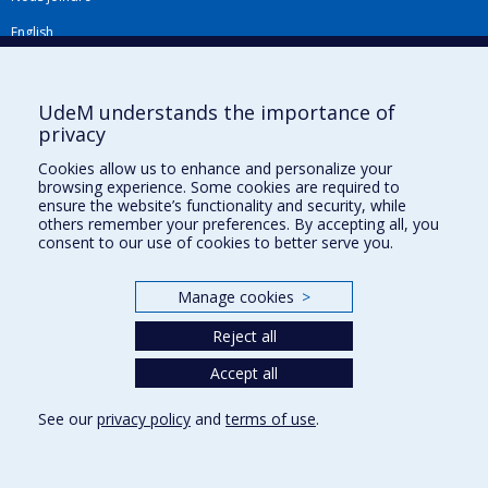
English
Répertoire FMV
Plan du site
UdeM understands the importance of
privacy
Accessibilité
Cookies allow us to enhance and personalize your
Gabarits et image de marque
browsing experience. Some cookies are required to
ensure the website’s functionality and security, while
Agenda FMV & calendrier académique
others remember your preferences. By accepting all, you
consent to our use of cookies to better serve you.
La Faculté de médecine vétérinaire de l'Université de Montréal détient
l'agrément complet
de l'
AVMA
et est membre de l'
AAVMC
.
Manage cookies
>
Reject all
Accept all
See our
privacy policy
and
terms of use
.
Privacy
Terms of use