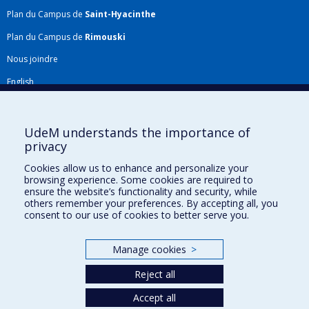
Plan du Campus de
Saint-Hyacinthe
Plan du Campus de
Rimouski
Nous joindre
English
Répertoire FMV
Plan du site
UdeM understands the importance of
privacy
Accessibilité
Cookies allow us to enhance and personalize your
Gabarits et image de marque
browsing experience. Some cookies are required to
ensure the website’s functionality and security, while
Agenda FMV & calendrier académique
others remember your preferences. By accepting all, you
consent to our use of cookies to better serve you.
La Faculté de médecine vétérinaire de l'Université de Montréal détient
l'agrément complet
de l'
AVMA
et est membre de l'
AAVMC
.
Manage cookies
>
Reject all
Accept all