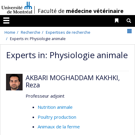
Passer
/
Faculté de
médecine vétérinaire
au
contenu
Liens 
R
Menu
N
Home
Recherche
Expertises de recherche
Experts in: Physiologie animale
Experts in: Physiologie animale
AKBARI MOGHADDAM KAKHKI,
Reza
Professeur adjoint
Nutrition animale
Poultry production
Animaux de la ferme