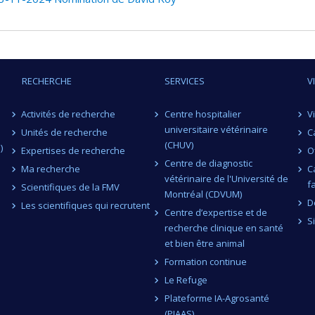
ert
,
Neda Barjesteh
,
Marie-Lou Gaucher
,
Alexandre Thibodeau
el Fittipaldi
,
Pablo Valdes Donoso
,
François Meurens
,
Maud de
kachukwu Henry Osemeke
,
François Malouin
,
Sebastien Faucher
 Roy
,
Caroline Duchaine
,
Steve Charette
,
Mircea A. Mateescu
,
S
RECHERCHE
SERVICES
V
n Olivier
,
Michel Frenette
,
Jean-Philippe Rocheleau
,
Marie-Pier
ice Doyon
,
Shiv O Prasher
,
Paul Thomassin
,
Linda Saucier
,
Vinc
Activités de recherche
Centre hospitalier
V
sard
,
Jamie Dallaire
,
Charles Gauthier
,
Antony Vincent
,
Alexande
universitaire vétérinaire
Unités de recherche
C
rge
,
Laurent Chatel-Chaix
,
Marie-Hélène Deschamps
,
Jacopo Prof
(CHUV)
)
Expertises de recherche
O
ing sources:
FRQNT/Fonds de recherche du Québec - Nature et 
Centre de diagnostic
Ma recherche
C
t programs:
PVXXXXXX-(RS) Programme de regroupements stra
vétérinaire de l'Université de
f
Scientifiques de la FMV
Montréal (CDVUM)
D
Les scientifiques qui recrutent
Centre d’expertise et de
S
recherche clinique en santé
et bien être animal
Formation continue
Le Refuge
Plateforme IA-Agrosanté
(PIAAS)