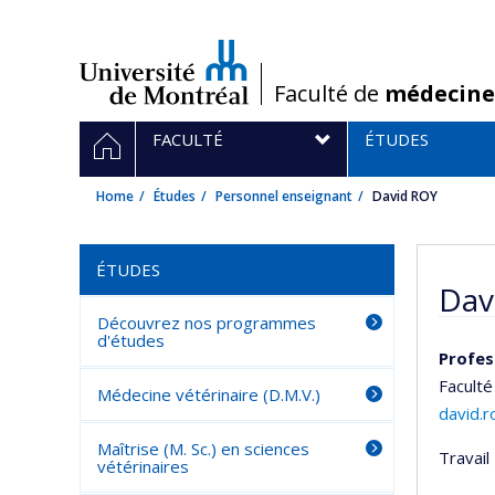
Passer
au
contenu
/
Faculté de
médecine
Navigation
HOME
FACULTÉ
ÉTUDES
principale
Home
Études
Personnel enseignant
David ROY
ÉTUDES
Dav
Découvrez nos programmes
d'études
Profes
Faculté
Médecine vétérinaire (D.M.V.)
david.
Maîtrise (M. Sc.) en sciences
Travail 
vétérinaires