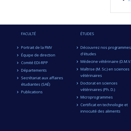
Lamb
,
Nahu
Onye
René
FACULTÉ
ÉTUDES
Marti
Maur
Portrait de la FMV
Découvrez nos programmes
Bras
d'études
Équipe de direction
Geo
Médecine vétérinaire (D.M.V.
Comité EDI-RPP
Fund
Maîtrise (M. Sc.) en sciences
Départements
Gran
vétérinaires
Secrétariat aux affaires
Doctorat en sciences
étudiantes (SAÉ)
vétérinaires (Ph. D.)
Publications
Microprogrammes
Certificat en technologie et
innocuité des aliments