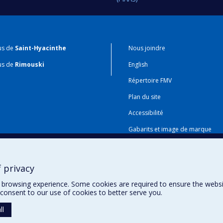
us de
Saint-Hyacinthe
Nous joindre
us de
Rimouski
English
Répertoire FMV
Plan du site
Accessibilité
Gabarits et image de marque
Agenda FMV & calendrier acadé
 privacy
browsing experience. Some cookies are required to ensure the website’
consent to our use of cookies to better serve you.
ll