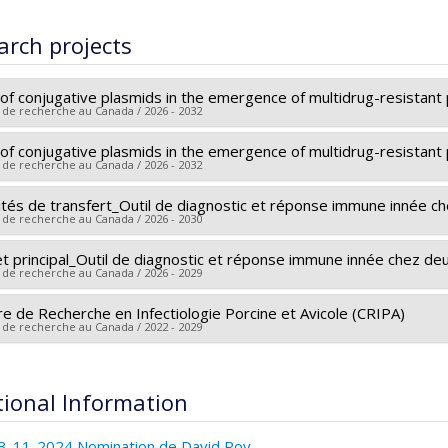
arch projects
 of conjugative plasmids in the emergence of multidrug-resistant
 de recherche au Canada / 2026 - 2032
 of conjugative plasmids in the emergence of multidrug-resistant
 researcher :
David Roy
 de recherche au Canada / 2026 - 2032
ing sources:
CRSNG/Conseil de recherches en sciences naturelles
t programs:
PVXXXXXX-(DGECR) Tremplin vers la découverte
vités de transfert_Outil de diagnostic et réponse immune innée 
 researcher :
David Roy
 de recherche au Canada / 2026 - 2030
ing sources:
CRSNG/Conseil de recherches en sciences naturelles
t programs:
PVX20965-(RGP) Programme de subvention à la décou
et principal_Outil de diagnostic et réponse immune innée chez d
 researcher :
François Meurens
 de recherche au Canada / 2026 - 2029
esearchers :
Marie-Odile Benoit-Biancamano
,
Marie-Lou Gaucher
champs
e de Recherche en Infectiologie Porcine et Avicole (CRIPA)
 researcher :
François Meurens
 de recherche au Canada / 2022 - 2029
ing sources:
MAPAQ/Ministère de l'Agriculture, des Pêcheries et d
esearchers :
Marie-Odile Benoit-Biancamano
,
Marie-Lou Gaucher
t programs:
PVXXXXXX-Innovation bioalimentaire 2023-2028 - Vo
champs
 researcher :
Mariela Segura
rimental et adaptation technologique
ing sources:
MAPAQ/Ministère de l'Agriculture, des Pêcheries et d
esearchers :
Martine Boulianne
,
John Morris Fairbrother
,
Marcelo
tional Information
t programs:
PVXXXXXX-Innovation bioalimentaire 2023-2028 - Vo
ancourt
,
Carl A. Gagnon
,
Francis Beaudry
,
Marie Archambault
,
Na
rimental et adaptation technologique
e-Odile Benoit-Biancamano
,
Levon Abrahamyan
,
Christopher Fe
3-11-2024 Nomination de David Roy