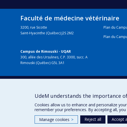
Faculté de médecine vétérinaire
3200, rue Sicotte
Plan du Camp
Saint-Hyacinthe (Québec) J2S 2M2
Plan du Camp
Campus de Rimouski - UQAR
300, allée des Ursulines, C.P. 3300, succ. A
Rimouski (Québec) G5L 3A1
HÔPITAL VÉTÉRINAIRE
chuv.umontreal.ca
UdeM understands the importance of
Cookies allow us to enhance and personalize your 
remember your preferences. By accepting all, you 
Reject all
Accept a
Manage cookies
>