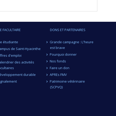
,
Mohamed Rhouma
,
Imourana Alassane-Kpembi
 Lagarde
,
Nilmar Moretti
,
David Roy
,
,
Charles Dozois
,
Xin Zhao
,
Denis Archambault
,
teve Bourgault
,
Jennifer Ronholm
,
George Saji
,
IE FACULTAIRE
DONS ET PARTENAIRES
re Létourneau-Montminy
,
Sébastien Fournel
,
ent Burrus
,
Jonathan Perreault
,
Marie-Joelle
ie étudiante
Grande campagne : L'heure
r Bekele-Yitbarek
,
Mariana Baz Etchebarne
,
Paul
est brave
ampus de Saint-Hyacinthe
ili
,
Caroline Wagner
,
Qian Liu
,
Xiaonan Lu
Pourquoi donner
ffres d'emploi
technologies (FQRNT)
Nos fonds
alendrier des activités
tégiques
acultaires
Faire un don
éveloppement durable
APREs FMV
ignalement
Patrimoine vétérinaire
(SCPVQ)