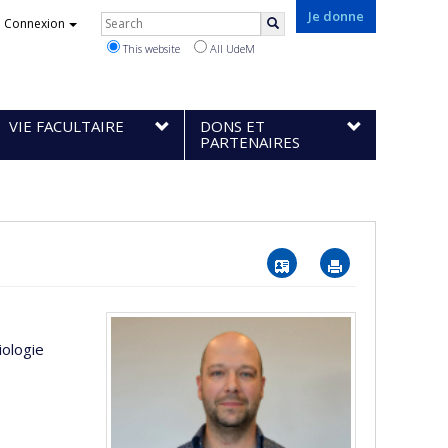
Rechercher
Je donne
Connexion
Search
This website
All UdeM
VIE FACULTAIRE
DONS ET
PARTENAIRES
Vcard
Imprimer
iologie