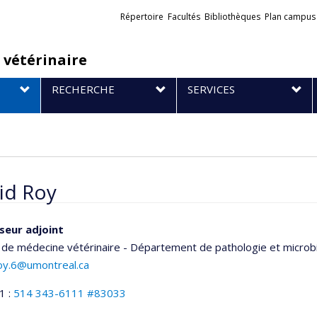
Liens
Répertoire
Facultés
Bibliothèques
Plan campus
externes
 vétérinaire
RECHERCHE
SERVICES
id Roy
seur adjoint
 de médecine vétérinaire - Département de pathologie et microb
roy.6@umontreal.ca
1 :
514 343-6111 #83033