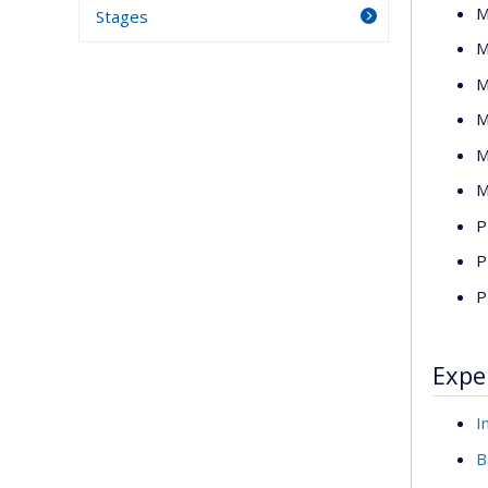
M
Stages
M
M
M
M
M
P
P
P
Expe
I
B