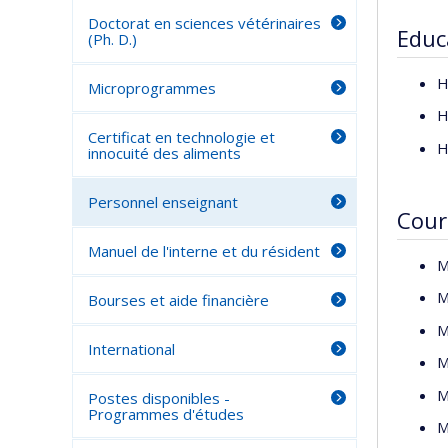
Doctorat en sciences vétérinaires
Educ
(Ph. D.)
H
Microprogrammes
H
Certificat en technologie et
H
innocuité des aliments
Personnel enseignant
Cour
Manuel de l'interne et du résident
M
M
Bourses et aide financière
M
International
M
M
Postes disponibles -
Programmes d'études
M