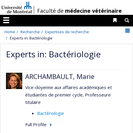
Passer
/
Faculté de
médecine vétérinaire
au
contenu
Liens 
R
Menu
N
Home
Recherche
Expertises de recherche
Experts in: Bactériologie
Experts in: Bactériologie
ARCHAMBAULT, Marie
Vice-doyenne aux affaires académiques et
étudiantes de premier cycle, Professeure
titulaire
Bactériologie
Full Profile