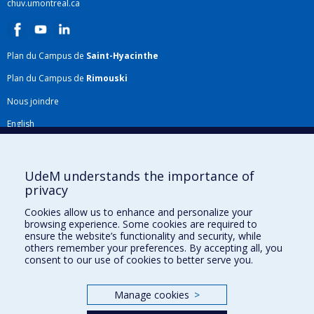
chuv.umontreal.ca
Plan du Campus de
Saint-Hyacinthe
Plan du Campus de
Rimouski
Nous joindre
English
Répertoire FMV
Plan du site
UdeM understands the importance of
privacy
Accessibilité
Cookies allow us to enhance and personalize your
Gabarits et image de marque
browsing experience. Some cookies are required to
ensure the website’s functionality and security, while
Agenda FMV & calendrier académique
others remember your preferences. By accepting all, you
consent to our use of cookies to better serve you.
La Faculté de médecine vétérinaire de l'Université de Montréal détient
l'agrément complet
de l'
AVMA
et est membre de l'
AAVMC
.
Manage cookies
>