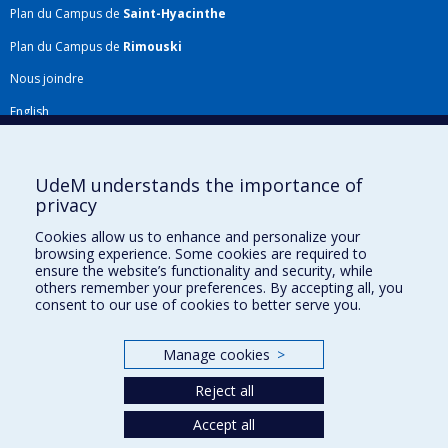
Plan du Campus de
Saint-Hyacinthe
Plan du Campus de
Rimouski
Nous joindre
English
Répertoire FMV
Plan du site
UdeM understands the importance of
privacy
Accessibilité
Cookies allow us to enhance and personalize your
Gabarits et image de marque
browsing experience. Some cookies are required to
ensure the website’s functionality and security, while
Agenda FMV & calendrier académique
others remember your preferences. By accepting all, you
consent to our use of cookies to better serve you.
La Faculté de médecine vétérinaire de l'Université de Montréal détient
l'agrément complet
de l'
AVMA
et est membre de l'
AAVMC
.
Manage cookies
>
Reject all
Accept all