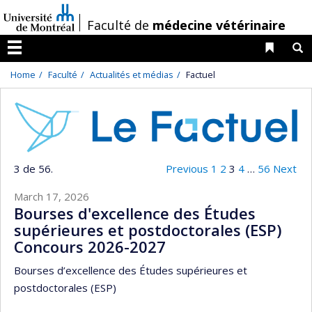
Passer
/
Faculté de
médecine vétérinaire
au
contenu
Liens 
R
Menu
Home
Faculté
Actualités et médias
Factuel
3 de 56.
Previous
1
2
3
4
…
56
Next
March 17, 2026
Bourses d'excellence des Études
supérieures et postdoctorales (ESP)
Concours 2026-2027
Bourses d’excellence des Études supérieures et
postdoctorales (ESP)