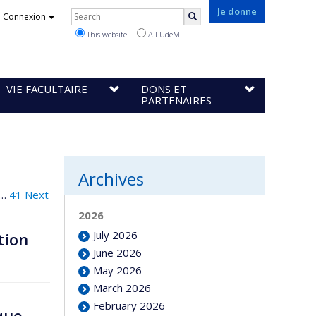
Rechercher
Je donne
Connexion
Search
This website
All UdeM
VIE FACULTAIRE
DONS ET
PARTENAIRES
Archives
…
41
Next
2026
July 2026
tion
June 2026
May 2026
March 2026
February 2026
que