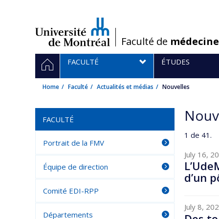
Passer
au
contenu
/
Faculté de
médecine
Navigation
HOME
FACULTÉ
ÉTUDES
principale
Home
Faculté
Actualités et médias
Nouvelles
Nouv
FACULTÉ
1 de 41.
Portrait de la FMV
July 16, 2
L’UdeM
Équipe de direction
d’un p
Comité EDI-RPP
July 8, 20
Départements
Des to