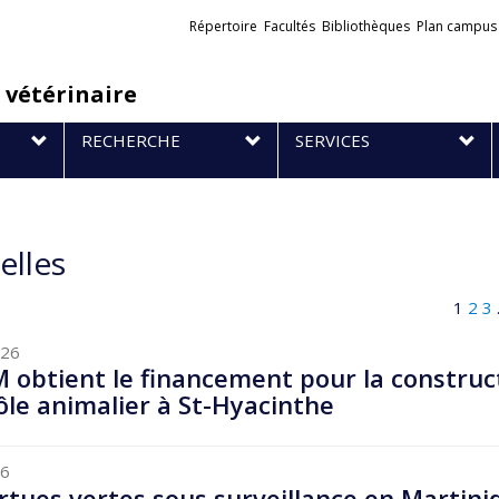
Liens
Répertoire
Facultés
Bibliothèques
Plan campus
externes
 vétérinaire
RECHERCHE
SERVICES
elles
1
2
3
026
 obtient le financement pour la construc
ôle animalier à St-Hyacinthe
26
rtues vertes sous surveillance en Martini