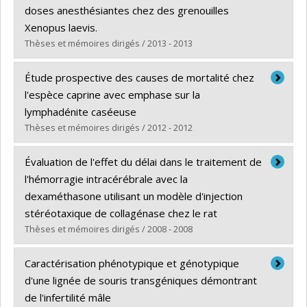
Cycle :
Master's
doses anesthésiantes chez des grenouilles
Grade :
M. Sc.
Xenopus laevis.
Lien vers le document dans Papyrus
Thèses et mémoires dirigés / 2013 - 2013
Graduate :
Goulet, Félix
Étude prospective des causes de mortalité chez
Cycle :
Master's
l'espèce caprine avec emphase sur la
Grade :
M. Sc.
lymphadénite caséeuse
Lien vers le document dans Papyrus
Thèses et mémoires dirigés / 2012 - 2012
Graduate :
Debien, Elaine
Évaluation de l'effet du délai dans le traitement de
Cycle :
Master's
l'hémorragie intracérébrale avec la
Grade :
M. Sc.
dexaméthasone utilisant un modèle d'injection
Lien vers le document dans Papyrus
stéréotaxique de collagénase chez le rat
Thèses et mémoires dirigés / 2008 - 2008
Graduate :
Savard, Claudine
Caractérisation phénotypique et génotypique
Cycle :
Master's
d'une lignée de souris transgéniques démontrant
Grade :
M. Sc.
de l'infertilité mâle