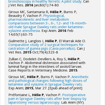
bronchoscopy in healthy ferrets: A pilot study.
Can
J Vet Res.
2016
Jan;80(1):74-80
Giroux MC, Santamaria R,
Hélie P
, Burns P,
Beaudry F, Vachon P.
Physiological,
pharmacokinetic and liver metabolism
comparisons between 3-, 6-, 12- and 18-month-
old male Sprague Dawley rats under ketamine-
xylazine anesthesia.
Exp Anim.
2016
Feb
14;65(1):63-75
Guilmette J, Langlois I,
Hélie P
, El Warrak Ade O.
Comparative study of 2 surgical techniques for
castration of guinea pigs (Cavia porcellus).
Can J
Vet Res.
2015
Oct;79(4):323-8
Zullian C, Dodelet-Devillers A, Roy S,
Hélie P
,
Vachon P. Abdominal distension associated with
luminal fungi in the intestines of axolotl larvae.
Case Reports in Veterinary Medicine.
2015
.
Giroux MC,
Hélie P
, Burns P, Vachon P.
Anesthetic
and pathological changes following high doses of
ketamine and xylazine in Sprague Dawley rats.
Exp Anim;
2015
, Mar 27. [Epub ahead of print]
Préfontaine L,
Hélie P
, Vachon P.
Postoperative
pain in Sprague Dawley rats after liver biopsy by
laparotomy versus laparoscopy.
Lab Anim (NY).