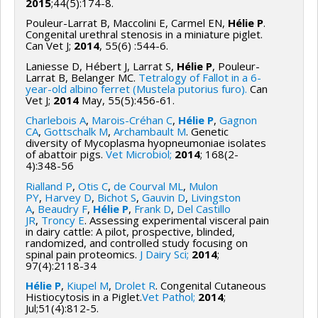
2015
;44(5):174-8.
Pouleur-Larrat B, Maccolini E, Carmel EN,
Hélie P
.
Congenital urethral stenosis in a miniature piglet.
Can Vet J;
2014
, 55(6) :544-6.
Laniesse D, Hébert J, Larrat S,
Hélie P
, Pouleur-
Larrat B, Belanger MC.
Tetralogy of Fallot in a 6-
year-old albino ferret (Mustela putorius furo).
Can
Vet J;
2014
May, 55(5):456-61.
Charlebois A
,
Marois-Créhan C
,
Hélie P
,
Gagnon
CA
,
Gottschalk M
,
Archambault M
. Genetic
diversity of Mycoplasma hyopneumoniae isolates
of abattoir pigs.
Vet Microbiol;
2014
; 168(2-
4):348-56
Rialland P
,
Otis C
,
de Courval ML
,
Mulon
PY
,
Harvey D
,
Bichot S
,
Gauvin D
,
Livingston
A
,
Beaudry F
,
Hélie P
,
Frank D
,
Del Castillo
JR
,
Troncy E
. Assessing experimental visceral pain
in dairy cattle: A pilot, prospective, blinded,
randomized, and controlled study focusing on
spinal pain proteomics.
J Dairy Sci;
2014
;
97(4):2118-34
Hélie P
,
Kiupel M
,
Drolet R
. Congenital Cutaneous
Histiocytosis in a Piglet.
Vet Pathol;
2014
;
Jul;51(4):812-5.