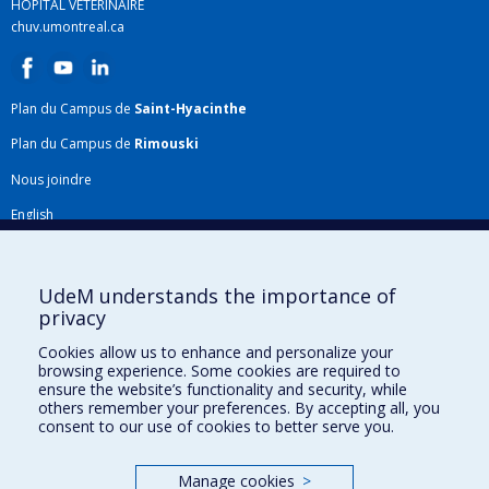
HÔPITAL VÉTÉRINAIRE
chuv.umontreal.ca
Plan du Campus de
Saint-Hyacinthe
Plan du Campus de
Rimouski
Nous joindre
English
Répertoire FMV
Plan du site
UdeM understands the importance of
privacy
Accessibilité
Cookies allow us to enhance and personalize your
Gabarits et image de marque
browsing experience. Some cookies are required to
ensure the website’s functionality and security, while
Agenda FMV & calendrier académique
others remember your preferences. By accepting all, you
consent to our use of cookies to better serve you.
La Faculté de médecine vétérinaire de l'Université de Montréal détient
l'agrément complet
de l'
AVMA
et est membre de l'
AAVMC
.
Manage cookies
>