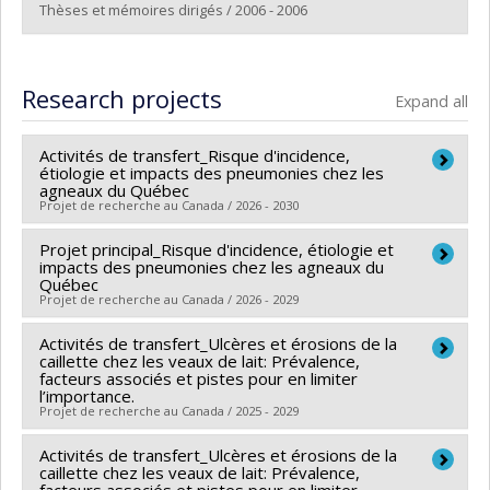
Lien vers le document dans Papyrus
Thèses et mémoires dirigés / 2006 - 2006
Graduate :
Paquet, Marilène
Cycle :
Master's
Research projects
Expand all
Grade :
M. Sc.
Lien vers le document dans Papyrus
Activités de transfert_Risque d'incidence,
étiologie et impacts des pneumonies chez les
agneaux du Québec
Projet de recherche au Canada / 2026 - 2030
Projet principal_Risque d'incidence, étiologie et
Lead researcher :
Julie Arsenault
impacts des pneumonies chez les agneaux du
Co-researchers :
Pierre Hélie
,
Sébastien Buczinski
,
Québec
Projet de recherche au Canada / 2026 - 2029
Guillaume St-Jean
,
Hélène Lardé
Funding sources:
MAPAQ/Ministère de l'Agriculture,
Activités de transfert_Ulcères et érosions de la
Lead researcher :
Julie Arsenault
des Pêcheries et de l'Alimentation
caillette chez les veaux de lait: Prévalence,
Co-researchers :
Pierre Hélie
,
Sébastien Buczinski
,
facteurs associés et pistes pour en limiter
Grant programs:
PVXXXXXX-Innovation bioalimentaire
l’importance.
Guillaume St-Jean
,
Hélène Lardé
Projet de recherche au Canada / 2025 - 2029
2023-2028 - Volet 2: Recherche appliquée,
Funding sources:
MAPAQ/Ministère de l'Agriculture,
développement expérimental et adaptation
des Pêcheries et de l'Alimentation
Activités de transfert_Ulcères et érosions de la
Lead researcher :
Sébastien Buczinski
technologique
caillette chez les veaux de lait: Prévalence,
Grant programs:
PVXXXXXX-Innovation bioalimentaire
Co-researchers :
Pierre Hélie
,
Gilles Fecteau
,
Julie