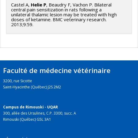
Castel A,
Helie P
, Beaudry F, Vachon P. Bilateral
central pain sensitization in rats following a
unilateral thalamic lesion may be treated with high
doses of ketamine. BMC veterinary research.
2013;9:59.
Faculté de médecine vétérinaire
3200, rue Sicotte
Saint-Hyacinthe (Québec) J2S 2M2
Campus de Rimouski - UQAR
300, allée des Ursulines, C.P. 3300, succ. A
Rimouski (Québec) G5L 3A1