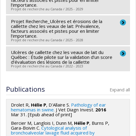
facteurs associés et pistes pour en limiter
l’importance.
2023-2028 - Volet 2: Recherche appliquée,
Arsenault
,
Younès Chorfi
,
Marcio Costa
,
Marianne
Projet de recherche au Canada / 2025 - 2029
développement expérimental et adaptation
Villettaz Robichaud
technologique
Funding sources:
Projet Recherche_Ulcères et érosions de la
Les producteurs de bovins du
Funding sources:
MAPAQ/Ministère de l'Agriculture,
caillette chez les veaux de lait: Prévalence,
Québec
des Pêcheries et de l'Alimentation
facteurs associés et pistes pour en limiter
l’importance.
Grant programs:
Grant programs:
PVXXXXXX-Innovation bioalimentaire
Projet de recherche au Canada / 2025 - 2028
2023-2028 - Volet 2: Recherche appliquée,
développement expérimental et adaptation
Ulcères de caillette chez les veaux de lait du
Lead researcher :
Sébastien Buczinski
Québec : Étude pilote sur la validation d’un score
technologique
Co-researchers :
Pierre Hélie
,
Gilles Fecteau
,
Julie
d’évaluation des lésions de la caillette
Projet de recherche au Canada / 2022 - 2023
Arsenault
,
Younès Chorfi
,
Marcio Costa
,
Marianne
Villettaz Robichaud
Lead researcher :
Sébastien Buczinski
Funding sources:
MAPAQ/Ministère de l'Agriculture,
Co-researchers :
Pierre Hélie
,
Gilles Fecteau
,
Julie
Publications
Expand all
des Pêcheries et de l'Alimentation
Arsenault
,
Younès Chorfi
,
Marianne Villettaz
Grant programs:
PVXXXXXX-Innovation bioalimentaire
Robichaud
Drolet R,
Hélie P
, D'Allaire S.
Pathology of ear
2023-2028 - Volet 2: Recherche appliquée,
Funding sources:
Les producteurs de bovins du
hematomas in swine.
J Vet Diagn Invest.
2016
développement expérimental et adaptation
Mar 31. [Epub ahead of print]
Québec
technologique
Bercier M, Langlois I, Dunn M,
Hélie P
, Burns P,
Grant programs:
Gara-Boivin C.
Cytological analysis of
bronchoalveolar lavage fluid acquired by