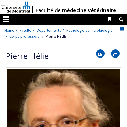
Passer
/
Faculté de
médecine vétérinaire
au
contenu
Liens 
R
Menu
N
Home
Faculté
Départements
Pathologie et microbiologie
Corps professoral
Pierre HÉLIE
Vcard
Im
Pierre Hélie