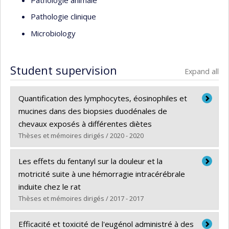
Pathologie clinique
Microbiology
Student supervision
Expand all
Quantification des lymphocytes, éosinophiles et
mucines dans des biopsies duodénales de
chevaux exposés à différentes diètes
Thèses et mémoires dirigés / 2020 - 2020
Graduate :
Rullier, Marine
Les effets du fentanyl sur la douleur et la
Cycle :
Master's
motricité suite à une hémorragie intracérébrale
Grade :
M. Sc.
induite chez le rat
Lien vers le document dans Papyrus
Thèses et mémoires dirigés / 2017 - 2017
Graduate :
Saine, Laurence
Efficacité et toxicité de l'eugénol administré à des