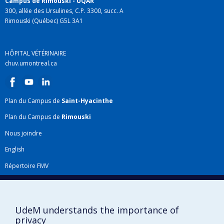
Campus de Rimouski - UQAR
300, allée des Ursulines, C.P. 3300, succ. A
Rimouski (Québec) G5L 3A1
HÔPITAL VÉTÉRINAIRE
chuv.umontreal.ca
Plan du Campus de
Saint-Hyacinthe
Plan du Campus de
Rimouski
Nous joindre
English
Répertoire FMV
Plan du site
Accessibilité
UdeM understands the importance of
Gabarits et image de marque
privacy