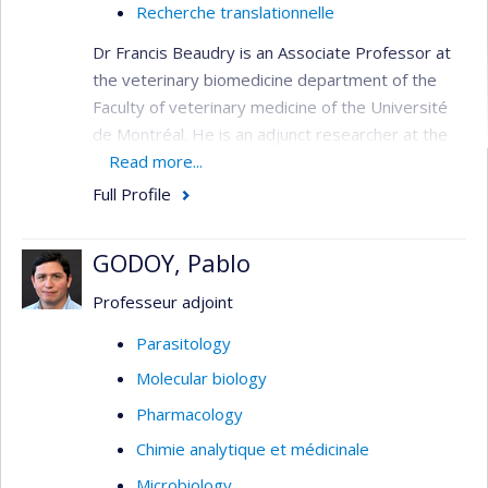
Recherche translationnelle
Dr Francis Beaudry is an Associate Professor at
the veterinary biomedicine department of the
Faculty of veterinary medicine of the Université
de Montréal. He is an adjunct researcher at the
Université de Montréal Hospital Research Centre
Read more...
(CRCHUM). Additionally, he has held leadership
Full Profile
positions in bioanalysis within pharmaceutical
companies prior his tenure at Université de
GODOY, Pablo
Montréal. Combined, Dr Beaudry has 24 years of
experience in mass spectrometry and
Professeur adjoint
bioanalysis. Dr Beaudry research is funded by the
Parasitology
Natural Sciences and Engineering Research
Molecular biology
Council of Canada (NSERC).
Pharmacology
Chimie analytique et médicinale
Microbiology