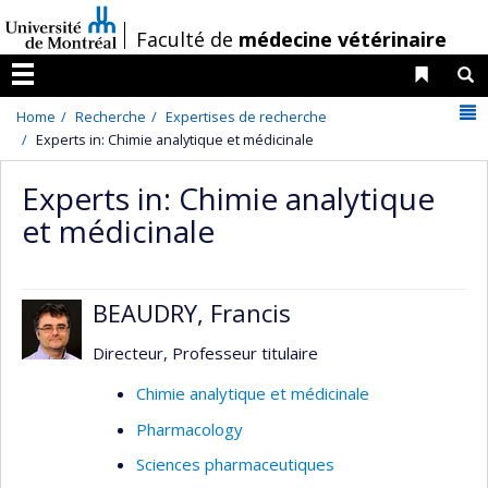
Passer
/
Faculté de
médecine vétérinaire
au
contenu
Liens 
R
Menu
N
Home
Recherche
Expertises de recherche
Experts in: Chimie analytique et médicinale
Experts in: Chimie analytique
et médicinale
BEAUDRY, Francis
Directeur, Professeur titulaire
Chimie analytique et médicinale
Pharmacology
Sciences pharmaceutiques