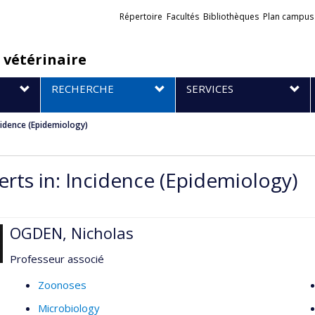
Liens
Répertoire
Facultés
Bibliothèques
Plan campus
externes
 vétérinaire
RECHERCHE
SERVICES
ncidence (Epidemiology)
erts in: Incidence (Epidemiology)
OGDEN, Nicholas
Professeur associé
Zoonoses
Microbiology