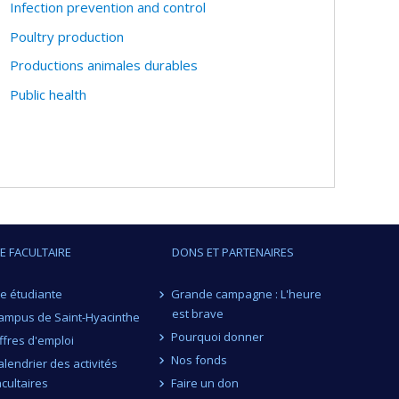
Infection prevention and control
Poultry production
Productions animales durables
Public health
IE FACULTAIRE
DONS ET PARTENAIRES
ie étudiante
Grande campagne : L'heure
est brave
ampus de Saint-Hyacinthe
Pourquoi donner
ffres d'emploi
Nos fonds
alendrier des activités
acultaires
Faire un don