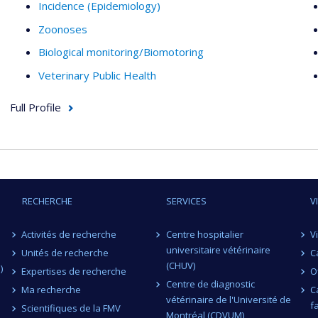
Incidence (Epidemiology)
Zoonoses
Biological monitoring/Biomotoring
Veterinary Public Health
Full Profile
RECHERCHE
SERVICES
V
Activités de recherche
Centre hospitalier
V
universitaire vétérinaire
Unités de recherche
C
(CHUV)
)
Expertises de recherche
O
Centre de diagnostic
Ma recherche
C
vétérinaire de l'Université de
f
Scientifiques de la FMV
Montréal (CDVUM)