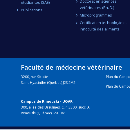
Doctorat en sciences
étudiantes (SAÉ)
vétérinaires (Ph. D.)
Publications
Microprogrammes
Certificat en technologie et
innocuité des aliments
Faculté de médecine vétérinaire
3200, rue Sicotte
Plan du Camp
Saint-Hyacinthe (Québec) J2S 2M2
Plan du Camp
Campus de Rimouski - UQAR
300, allée des Ursulines, C.P. 3300, succ. A
Rimouski (Québec) G5L 3A1