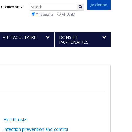
Rechercher
Je donne
Connexion
Search
This website
All UdeM
VIE FACULTAIRE
DONS ET
PARTENAIRES
Health risks
Infection prevention and control