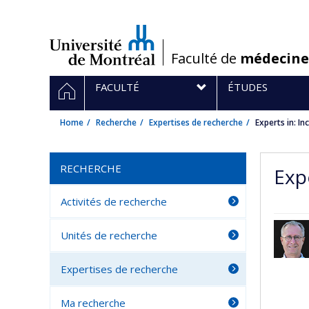
Passer
au
contenu
/
Faculté de
médecine
Navigation
HOME
FACULTÉ
ÉTUDES
principale
Home
Recherche
Expertises de recherche
Experts in: I
RECHERCHE
Exp
Activités de recherche
Unités de recherche
Expertises de recherche
Ma recherche