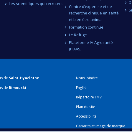
D
Les scientifiques qui recrutent
Centre d’expertise et de
S
recherche clinique en santé
et bien être animal
Formation continue
Le Refuge
Plateforme IA-Agrosanté
(PIAAS)
us de
Saint-Hyacinthe
Nous joindre
us de
Rimouski
English
Répertoire FMV
Plan du site
Accessibilité
Gabarits et image de marque