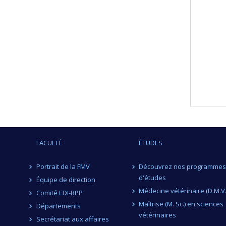
FACULTÉ
ÉTUDES
Portrait de la FMV
Découvrez nos programmes
d'études
Équipe de direction
Médecine vétérinaire (D.M.V.
Comité EDI-RPP
Maîtrise (M. Sc.) en sciences
Départements
vétérinaires
Secrétariat aux affaires