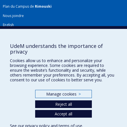
Plan du Campus de
Rimouski
Nous joindre
English
Répertoire FMV
Plan du site
UdeM understands the importance of
privacy
Accessibilité
Cookies allow us to enhance and personalize your
Gabarits et image de marque
browsing experience. Some cookies are required to
ensure the website’s functionality and security, while
Agenda FMV & calendrier académique
others remember your preferences. By accepting all, you
consent to our use of cookies to better serve you.
La Faculté de médecine vétérinaire de l'Université de Montréal détient
l'agrément complet
de l'
AVMA
et est membre de l'
AAVMC
.
Manage cookies
>
Reject all
Accept all
See our
privacy policy
and
terms of use
.