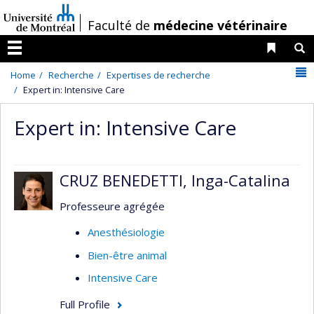
Passer
/
Faculté de
médecine vétérinaire
au
contenu
Liens 
R
Menu
N
Home
Recherche
Expertises de recherche
Expert in: Intensive Care
Expert in: Intensive Care
CRUZ BENEDETTI, Inga-Catalina
Professeure agrégée
Anesthésiologie
Bien-être animal
Intensive Care
Full Profile